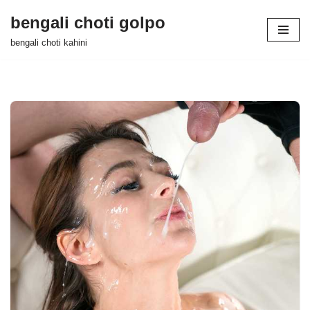
bengali choti golpo
Skip
bengali choti kahini
to
content