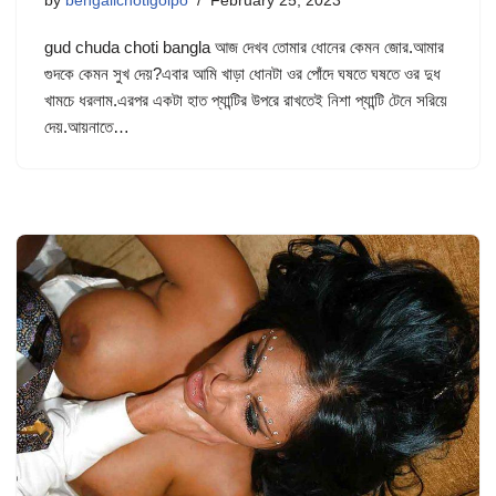
by
bengalichotigolpo
February 25, 2023
gud chuda choti bangla আজ দেখব তোমার ধোনের কেমন জোর.আমার
গুদকে কেমন সুখ দেয়?এবার আমি খাড়া ধোনটা ওর পোঁদে ঘষতে ঘষতে ওর দুধ
খামচে ধরলাম.এরপর একটা হাত প্যান্টির উপরে রাখতেই নিশা প্যান্টি টেনে সরিয়ে
দেয়.আয়নাতে…