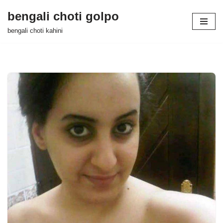
bengali choti golpo
Skip
bengali choti kahini
to
content