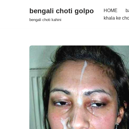
bengali choti golpo
HOME
b
Skip
khala ke cho
bengali choti kahini
to
content