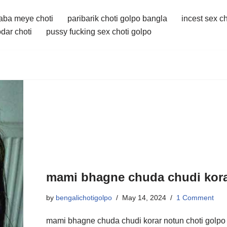
aba meye choti
paribarik choti golpo bangla
incest sex c
dar choti
pussy fucking sex choti golpo
mami bhagne chuda chudi kora
by
bengalichotigolpo
May 14, 2024
1 Comment
mami bhagne chuda chudi korar notun choti golpo আমার মামা 