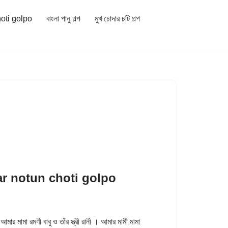
hoti golpo
বাংলা পানু গল্প
মুখ চোদার চটি গল্প
r notun choti golpo
রমণী বাবু ও তাঁর স্ত্রী রানী । আমার মামী মামা