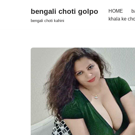
bengali choti golpo
HOME
b
Skip
khala ke cho
bengali choti kahini
to
content