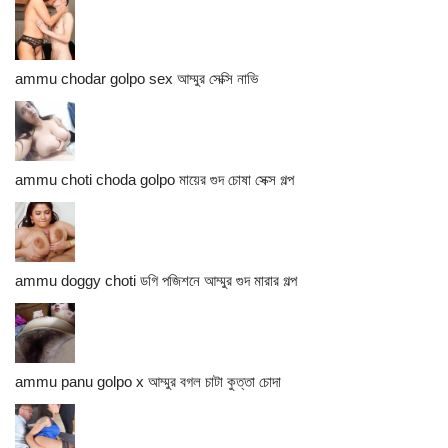
ammu chodar golpo sex আম্মুর সেক্সি নাভি
ammu choti choda golpo মায়ের গুদ চোষা সেক্স গল্প
ammu doggy choti ডগি পজিশনে আম্মুর গুদ মারার গল্প
ammu panu golpo x আম্মুর বগল চাটা কুত্তা চোদা