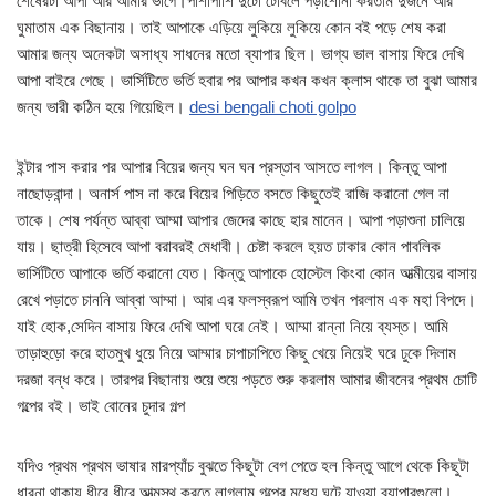
শেষেরটা আপা আর আমার ভাগে।পাশাপাশি দুটো টেবিলে পড়াশোনা করতাম দুজনে আর
ঘুমাতাম এক বিছানায়। তাই আপাকে এড়িয়ে লুকিয়ে লুকিয়ে কোন বই পড়ে শেষ করা
আমার জন্য অনেকটা অসাধ্য সাধনের মতো ব্যাপার ছিল। ভাগ্য ভাল বাসায় ফিরে দেখি
আপা বাইরে গেছে। ভার্সিটিতে ভর্তি হবার পর আপার কখন কখন ক্লাস থাকে তা বুঝা আমার
জন্য ভারী কঠিন হয়ে গিয়েছিল।
desi bengali choti golpo
ইন্টার পাস করার পর আপার বিয়ের জন্য ঘন ঘন প্রস্তাব আসতে লাগল। কিন্তু আপা
নাছোড়বান্দা। অনার্স পাস না করে বিয়ের পিড়িতে বসতে কিছুতেই রাজি করানো গেল না
তাকে। শেষ পর্যন্ত আব্বা আম্মা আপার জেদের কাছে হার মানেন। আপা পড়াশুনা চালিয়ে
যায়। ছাত্রী হিসেবে আপা বরাবরই মেধাবী। চেষ্টা করলে হয়ত ঢাকার কোন পাবলিক
ভার্সিটিতে আপাকে ভর্তি করানো যেত। কিন্তু আপাকে হোস্টেল কিংবা কোন আত্মীয়ের বাসায়
রেখে পড়াতে চাননি আব্বা আম্মা। আর এর ফলস্বরূপ আমি তখন পরলাম এক মহা বিপদে।
যাই হোক,সেদিন বাসায় ফিরে দেখি আপা ঘরে নেই। আম্মা রান্না নিয়ে ব্যস্ত। আমি
তাড়াহুড়ো করে হাতমুখ ধুয়ে নিয়ে আম্মার চাপাচাপিতে কিছু খেয়ে নিয়েই ঘরে ঢুকে দিলাম
দরজা বন্ধ করে। তারপর বিছানায় শুয়ে শুয়ে পড়তে শুরু করলাম আমার জীবনের প্রথম চোটি
গল্পের বই। ভাই বোনের চুদার গল্প
যদিও প্রথম প্রথম ভাষার মারপ্যাঁচ বুঝতে কিছুটা বেগ পেতে হল কিন্তু আগে থেকে কিছুটা
ধারনা থাকায় ধীরে ধীরে আত্মস্থ করতে লাগলাম গল্পের মধ্যে ঘটে যাওয়া ব্যাপারগুলো।