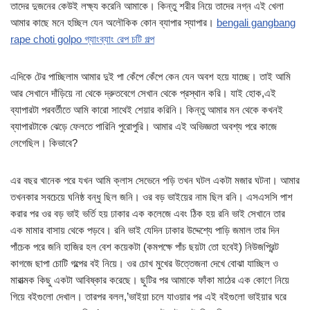
তাদের দুজনের কেউই লক্ষ্য করেনি আমাকে। কিন্তু শরীর নিয়ে তাদের নগ্ন এই খেলা
আমার কাছে মনে হচ্ছিল যেন অলৌকিক কোন ব্যাপার স্যাপার।
bengali gangbang
rape choti golpo গ্যাংব্যাং রেপ চটি গল্প
এদিকে টের পাচ্ছিলাম আমার দুই পা কেঁপে কেঁপে কেন যেন অবশ হয়ে যাচ্ছে। তাই আমি
আর সেখানে দাঁড়িয়ে না থেকে দ্রুতবেগে সেখান থেকে প্রস্থান করি। যাই হোক,এই
ব্যাপারটা পরবর্তীতে আমি কারো সাথেই শেয়ার করিনি। কিন্তু আমার মন থেকে কখনই
ব্যাপারটাকে ঝেড়ে ফেলতে পারিনি পুরোপুরি। আমার এই অভিজ্ঞতা অবশ্য পরে কাজে
লেগেছিল। কিভাবে?
এর বছর খানেক পরে যখন আমি ক্লাস সেভেনে পড়ি তখন ঘটল একটা মজার ঘটনা। আমার
তখনকার সবচেয়ে ঘনিষ্ঠ বন্ধু ছিল জনি। ওর বড় ভাইয়ের নাম ছিল রনি। এসএসসি পাশ
করার পর ওর বড় ভাই ভর্তি হয় ঢাকার এক কলেজে এবং ঠিক হয় রনি ভাই সেখানে তার
এক মামার বাসায় থেকে পড়বে। রনি ভাই যেদিন ঢাকার উদ্দেশ্যে পাড়ি জমাল তার দিন
পাঁচেক পরে জনি হাজির হল বেশ কয়েকটা (কমপক্ষে পাঁচ ছয়টা তো হবেই) নিউজপ্রিন্ট
কাগজে ছাপা চোটি গল্পের বই নিয়ে। ওর চোখ মুখের উত্তেজনা দেখে বোঝা যাচ্ছিল ও
মারাত্মক কিছু একটা আবিষ্কার করেছে। ছুটির পর আমাকে ফাঁকা মাঠের এক কোণে নিয়ে
গিয়ে বইগুলো দেখাল। তারপর বলল,’ভাইয়া চলে যাওয়ার পর এই বইগুলো ভাইয়ার ঘরে