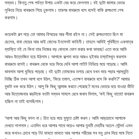
সম্ভব। কিন্তু শেষ পর্যন্ত উপায় একটা বের করে ফেললাম। বই দুটো জামার ভেতর
লুকিয়ে নিয়ে বাথরুমে গিয়ে ঢুকলাম। তারপর বাথরুমে বসে বসেই বাকি গল্পগুলো শেষ
করলাম।
কয়েকটা গল্প পড়ে তো আমার বিস্ময়ের আর সীমা রইল না। সেই গল্পগুলোতে ছিল মা
ছেলের, বাবা মেয়ের আর ভাই বোনের ইনসেসট কাহিনী। তাহলে আমিই পৃথিবীতে একমাত্র
ব্যাক্তি নই যে কিনা তার নিজের বড় বোনকে ভোগ করার কথা ভাবছে! এতে করে আমি
আরও উত্তেজিত হয়ে উঠলাম। আপাকে কল্পনা করে আরও দুইবার হস্তমৈথুন করলাম
বাথরুমে বসেই। বাথরুম থেকে ঘরে ফিরে দেখি আপা লাইট নিভিয়ে শুয়ে পড়েছে। আমি
ভাবলাম আপা ঘুমিয়ে পড়েছে। বই দুটো তোষকের তলায় রেখে যখন শুয়ে পড়ার প্রস্তুতি
নিচ্ছি ঠিক তখন আপা বলে উঠল, ‘কিরে তমাল, এতক্ষণ বাথরুমে বসে কি করলি?’ আমার
বুকটা ধক করে উঠল। আপু কি কিছু আন্দাজ করতে পেরেছে? মনের ভেতরে বয়ে যাওয়া ভীতি
আর উত্তেজনার ঝড়টাকে যতটা সম্ভব সামলে রেখে জবাব দিলাম, ‘কই কিছু নাতো! বাথরুম
হচ্চিল না তাই বসেছিলাম।
‘আপা আর কিছু বলল না। চিত হয়ে শুয়ে ঘুমুতে চেষ্টা করল। আমি আড়চোখে আপাকে
দেখতে লাগলাম। এতদিন ধরে আপার সাথে শুয়েও আপার যুবতী দেহটির অঢেল সৌন্দর্য এমন
করে কখনও চোখে পড়ে নি! ভাবতে ভাবতে আর আপার শরীরের সব মধু চোখ দিয়ে শুষে নিতে