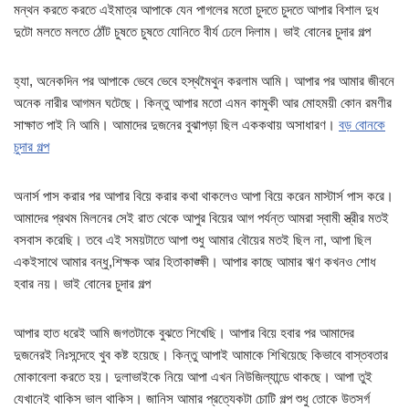
মন্থন করতে করতে এইমাত্র আপাকে যেন পাগলের মতো চুদতে চুদতে আপার বিশাল দুধ
দুটো মলতে মলতে ঠোঁট চুষতে চুষতে যোনিতে বীর্য ঢেলে দিলাম। ভাই বোনের চুদার গল্প
হ্যা, অনেকদিন পর আপাকে ভেবে ভেবে হস্থমৈথুন করলাম আমি। আপার পর আমার জীবনে
অনেক নারীর আগমন ঘটেছে। কিন্তু আপার মতো এমন কামুকী আর মোহময়ী কোন রমণীর
সাক্ষাত পাই নি আমি। আমাদের দুজনের বুঝাপড়া ছিল এককথায় অসাধারণ।
বড় বোনকে
চুদার গল্প
অনার্স পাস করার পর আপার বিয়ে করার কথা থাকলেও আপা বিয়ে করেন মাস্টার্স পাস করে।
আমাদের প্রথম মিলনের সেই রাত থেকে আপুর বিয়ের আগ পর্যন্ত আমরা স্বামী স্ত্রীর মতই
বসবাস করেছি। তবে এই সময়টাতে আপা শুধু আমার বৌয়ের মতই ছিল না, আপা ছিল
একইসাথে আমার বন্ধু,শিক্ষক আর হিতাকাঙ্ক্ষী। আপার কাছে আমার ঋণ কখনও শোধ
হবার নয়। ভাই বোনের চুদার গল্প
আপার হাত ধরেই আমি জগতটাকে বুঝতে শিখেছি। আপার বিয়ে হবার পর আমাদের
দুজনেরই নিঃসন্দেহে খুব কষ্ট হয়েছে। কিন্তু আপাই আমাকে শিখিয়েছে কিভাবে বাস্তবতার
মোকাবেলা করতে হয়। দুলাভাইকে নিয়ে আপা এখন নিউজিল্যান্ডে থাকছে। আপা তুই
যেখানেই থাকিস ভাল থাকিস। জানিস আমার প্রত্যেকটা চোটি গল্প শুধু তোকে উতসর্গ