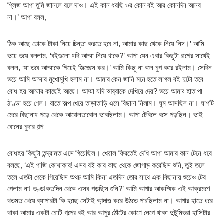
প্লিজ আপা তুমি জানলে বলে দাও। এই কান ধরছি ওর কোন বই আর কোনদিন আনব
না।’ আপা বলল,
ঠিক আছে তোকে টাকা নিয়ে চিন্তা করতে হবে না, আমার কাছ থেকে নিয়ে নিস।’ আমি
ভয়ে ভয়ে বললাম, ‘বইগুলো যদি আম্মা নিয়ে থাকে?’ আপা যেন এবার কিছুটা রাগের সাথেই
বলল, ‘যা তবে আম্মাকে গিয়েই জিজ্ঞেস কর।’ আমি কিছু না বলে চুপ করে রইলাম। সেদিন
ভয়ে আমি আম্মার মুখোমুখি হলাম না। আমার কেন জানি মনে হতে লাগল বই দুটো তবে
বোধ হয় আম্মার কাছেই আছে। আম্মা যদি আব্বাকে দেখিয়ে দেয়? ভয়ে আমার হাত পা
ঠাণ্ডা হয়ে গেল। রাতে অল্প খেয়ে তাড়াতাড়ি এসে বিছানা নিলাম। ঘুম আসছিল না। ঘাপটি
মেরে বিছানায় পড়ে থেকে আবোলতাবোল ভাবছিলাম। আপা টেবিলে বসে পড়ছিল। ভাই
বোনের চুদার গল্প
বোধহয় কিছুটা তন্দ্রামত এসে গিয়েছিল। খেয়াল ফিরতেই দেখি আপা আমার কান টেনে ধরে
বলছে, ‘এই পাজি কোথাকার! এসব বই কার কাছ থেকে জোগাড় করেছিস শুনি, তুই তলে
তলে এতটা পেকে গিয়েছিস অথচ আমি কিনা এতদিন তোর সাথে এক বিছানায় শুয়েও টের
পেলাম না! ভণ্ড!কতদিন থেকে এসব পড়ছিস শুনি?’ আমি আপার আকস্মিক এই আক্রমণে
থতমত খেয়ে ব্যাপারটা কি হচ্ছে সেটাই আন্দাজ করে উঠতে পারছিলাম না। আপার হাতে ধরে
থাকা আমার একটা চোটি গল্পের বই আর আপুর ঠোঁটের কোণে লেগে থাকা দুষ্টুমিভরা হাসিটার