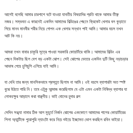
আগেই বলেছি আমার চারপাশে ঘটে যাওয়া যাবতীয় বিষয়াদির প্রতি থাকে আমার তীক্ষ্ণ
নজর। সম্ভবত এ কারনেই একদিন আমাদের বিল্ডিঙের পেছনে ক্রিকেট খেলার বল কুড়াতে
গিয়ে মানব মানবীর শরীর নিয়ে গোপন এক খেলার সন্ধান পাই আমি। আমার বয়স তখন
আট কি নয়।
আমরা তখন বাবার চাকুরি সূত্রে পাওয়া সরকারি কোয়ার্টারে থাকি। আমাদের বিল্ডিং এর
পেছন দিকটায় ছিল বেশ বড় একটা ঝোপ। সেই ঝোপের ভেতরে একদিন দুটি কিছু নড়াচড়ার
আভাষ পেয়ে চুপিচুপি এগিয়ে যাই আমি।
যা দেখি তার জন্য মানসিকভাবে প্রস্তুত ছিলাম না আমি। ওই বয়সে ব্যাপারটা অত স্পষ্ট
বুঝে উঠতে পারি নি। তবে এটুকু আন্দাজ করেছিলাম যে এটা এমন একটা নিষিদ্ধ ব্যাপার যা
লোকচক্ষুর আড়ালে করা বাঞ্ছনীয়। ভাই বোনের চুদার গল্প
সেদিন সন্ধ্যা নামার ঠিক আগ মুহূর্তে নির্জন ঝোপের এককোণে আমাদের পাশের কোয়ার্টারের
শিলা অ্যান্টিকে পুরোপুরি ন্যাংটো করে নিচে শুইয়ে ইচ্ছামত ভোগ করছিল রবিন ভাইয়া।