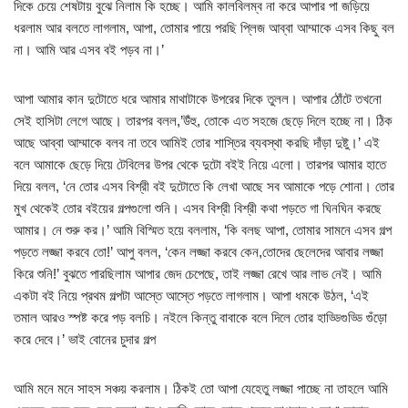
দিকে চেয়ে শেষটায় বুঝে নিলাম কি হচ্ছে। আমি কালবিলম্ব না করে আপার পা জড়িয়ে
ধরলাম আর বলতে লাগলাম, আপা, তোমার পায়ে পরছি প্লিজ আব্বা আম্মাকে এসব কিছু বল
না। আমি আর এসব বই পড়ব না।’
আপা আমার কান দুটোতে ধরে আমার মাথাটাকে উপরের দিকে তুলল। আপার ঠোঁটে তখনো
সেই হাসিটা লেগে আছে। তারপর বলল,’উঁহু, তোকে এত সহজে ছেড়ে দিলে হচ্ছে না। ঠিক
আছে আব্বা আম্মাকে বলব না তবে আমিই তোর শাস্তির ব্যবস্থা করছি দাঁড়া দুষ্টু।’ এই
বলে আমাকে ছেড়ে দিয়ে টেবিলের উপর থেকে দুটো বইই নিয়ে এলো। তারপর আমার হাতে
দিয়ে বলল, ‘নে তোর এসব বিশ্রী বই দুটোতে কি লেখা আছে সব আমাকে পড়ে শোনা। তোর
মুখ থেকেই তোর বইয়ের গল্পগুলো শুনি। এসব বিশ্রী বিশ্রী কথা পড়তে গা ঘিনঘিন করছে
আমার। নে শুরু কর।’ আমি বিস্মিত হয়ে বললাম, ‘কি বলছ আপা, তোমার সামনে এসব গল্প
পড়তে লজ্জা করবে তো!’ আপু বলল, ‘কেন লজ্জা করবে কেন,তোদের ছেলেদের আবার লজ্জা
কিরে শুনি!’ বুঝতে পারছিলাম আপার জেদ চেপেছে, তাই লজ্জা রেখে আর লাভ নেই। আমি
একটা বই নিয়ে প্রথম গল্পটা আস্তে আস্তে পড়তে লাগলাম। আপা ধমকে উঠল, ‘এই
তমাল আরও স্পষ্ট করে পড় বলচি। নইলে কিন্তু বাবাকে বলে দিলে তোর হাড্ডিগুড্ডি গুঁড়ো
করে দেবে।’ ভাই বোনের চুদার গল্প
আমি মনে মনে সাহস সঞ্চয় করলাম। ঠিকই তো আপা যেহেতু লজ্জা পাচ্ছে না তাহলে আমি