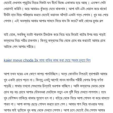
যেতেই দেখলাম প্যান্টের নিচের দিকটা ঘন বীর্যে ভিজে একাকার হয়ে আছে। এতক্ষণ সেটা
খেয়ালই করিনি। ভয়ে আবারও কুঁকড়ে যেতে থাকলাম। আপা যদি এটা খেয়াল করে থাকে!
বীর্যটা হাত দিয়ে পরিষ্কার করতে যেতেই ভয়ানক আঁশটে একটা গন্ধ পেলাম। খুব ভয় পেয়ে
গেলাম। এই অবস্থায় আবার আপার সামনে ফিরে যাব কি করে? ভাই বোনের চুদার গল্প
যাই হোক, সবকিছু যতটা পারলাম ঠিকঠাক করে নিয়ে ঘরে ফিরেই খাটের উপর শুয়ে পড়েই
কম্বলের নিচে শরীর ঢাকলাম। কিন্তু কম্বলের নিচ থেকে চোখ বার করতেই আমার চোখ
আটকে গেল আপার শরীরে।
kajer meye choda 3x মামা বাড়ির কাজ করা মেয়ে প্রথম চুদতে দিল
আপা তখন ঘরের এক কোণে কাপড় পালটাচ্ছিল। অন্য কোনদিন নিশ্চয়ই ব্যাপারটা আমার
খুব একটা চোখে পড়ত না। কিন্তু একটু আগেই মানব মানবীর শরীরী খেলার উগ্র বর্ণনা
পড়েছি। মাথায় তখনো সেগুলোর চিন্তাই গুরপাক খাচ্ছিল। আমি কম্বলের ভেতর থেকে
চোখ বড় বড় চোখে আপার যৌবনভরা দেহটাকে নতুন এক দৃষ্টি দিয়ে দেখতে লাগলাম। তবে
খুব বেশিক্ষন তাকিয়ে থাকার সুযোগ হল না। বাইরে থেকে ফিরে আপা গোসল না করে থাকতে
পারত না। আপা কাপড় ছেড়ে গোসল করতে চলে গেল। আমার পাশ দিয়ে যাওয়ার সময়
আপার মাই দুটোকে খুব কাছ থেকে দেখতে পেলাম। আপা চলে যেতেই টের পেলাম আমার