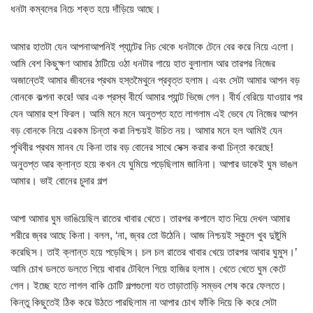
ধনটা কম্বলের নিচে শক্ত হয়ে দাঁড়িয়ে আছে।
আমার হাতটা যেন আপনাআপনিই প্যান্টের নিচ থেকে ধনটাকে টেনে বের করে নিয়ে এলো।
আমি বেশ কিছুক্ষণ আমার ঠাটিয়ে ওঠা ধনটার গায়ে হাত বুলালাম আর তারপর নিজের
অজান্তেই আমার জীবনের প্রথম হস্তমৈথুনে প্রবৃত্ত হলাম। এবং সেটা আমার আপন বড়
বোনকে কল্পনা করে! আর এক প্রস্থ বীর্যে আমার প্যান্ট ভিজে গেল। বীর্য বেরিয়ে যাওয়ার পর
যেন আমার হুশ ফিরল। আমি মনে মনে অনুতপ্ত হতে লাগলাম এই ভেবে যে নিজের আপন
বড় বোনকে নিয়ে এরকম চিন্তা করা নিশ্চয়ই উচিত নয়। আমার মনে হল আমিই যেন
পৃথিবীর প্রথম মানব যে কিনা তার বড় বোনের সাথে সেক্স করার কথা চিন্তা করেছে!
অনুতপ্ত আর ক্লান্ত হয়ে কখন যে ঘুমিয়ে পড়েছিলাম জানিনা। আপার ডাকেই ঘুম ভাঙল
আমার। ভাই বোনের চুদার গল্প
আপা আমার ঘুম ভাঙিয়েছিল রাতের খাবার খেতে। তারপর কপালে হাত দিয়ে দেখল আমার
শরীরে জ্বর আছে কিনা। বলল, ‘না, জ্বর তো উঠেনি। আজ নিশ্চয়ই স্কুলে খুব দুষ্টুমি
করেছিস। তাই ক্লান্ত হয়ে পড়েছিস। চল চল রাতের খাবার খেয়ে তারপর আবার ঘুমুস।’
আমি চোখ ডলতে ডলতে গিয়ে খাবার টেবিলে গিয়ে হাজির হলাম। খেতে খেতে ঘুম কেটে
গেল। ইচ্ছে হতে লাগল বাকি চোটি গল্পগুলো যত তাড়াতাড়ি সম্ভব শেষ করে ফেলতে।
কিন্তু কিছুতেই ঠিক করে উঠতে পারছিলাম না আপার চোখ ফাঁকি দিয়ে কি করে সেটা