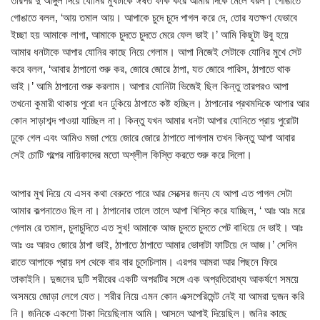
তারপর দু আঙ্গুল দিয়ে যোনির মুখটাকে ঈষত ফাঁক করে আমার দিকে মেলে ধরল। গোঙাতে
গোঙাতে বলল, ‘আয় তমাল আয়। আপাকে চুদে চুদে পাগল করে দে, তোর যতক্ষণ যেভাবে
ইচ্ছা হয় আমাকে লাগা, আমাকে চুদতে চুদতে মেরে ফেল ভাই।’ আমি কিছুটা উবু হয়ে
আমার ধনটাকে আপার যোনির কাছে নিয়ে গেলাম। আপা নিজেই সেটাকে যোনির মুখে সেট
করে বলল, ‘আবার ঠাপানো শুরু কর, জোরে জোরে ঠাপা, যত জোরে পারিস, ঠাপাতে থাক
ভাই।’ আমি ঠাপানো শুরু করলাম। আপার যোনিটা ভিজেই ছিল কিন্তু তারপরও আপা
তখনো কুমারী থাকায় পুরো ধন ঢুকিয়ে ঠাপাতে কষ্ট হচ্ছিল। ঠাপানোর প্রথমদিকে আপার আর
কোন সাড়াশব্দ পাওয়া যাচ্ছিল না। কিন্তু যখন আমার ধনটা আপার যোনিতে প্রায় পুরোটা
ঢুকে গেল এবং আমিও মজা পেয়ে জোরে জোরে ঠাপাতে লাগলাম তখন কিন্তু আপা আবার
সেই চোটি গল্পের নায়িকাদের মতো অশ্লীল কিস্তি করতে শুরু করে দিলো।
আপার মুখ দিয়ে যে এসব কথা বেরুতে পারে আর সেক্সের জন্য যে আপা এত পাগল সেটা
আমার কল্পনাতেও ছিল না। ঠাপানোর তালে তালে আপা খিস্তি করে যাচ্ছিল, ‘ আঃ আঃ মরে
গেলাম রে তমাল, চুদাচুদিতে এত সুখ! আমাকে আজ চুদতে চুদতে পেট বাধিয়ে দে ভাই। আঃ
আঃ ওঃ আরও জোরে ঠাপা ভাই, ঠাপাতে ঠাপাতে আমার ভোদাটা ফাটিয়ে দে আজ।’ সেদিন
রাতে আপাকে প্রায় দশ থেকে বার বার চুদেচিলাম। এরপর আমরা আর পিছনে ফিরে
তাকাইনি। দুজনের দুটি শরীরের একটি অপরটির সঙ্গে এক অপ্রতিরোধ্য আকর্ষণে সময়ে
অসময়ে জোড়া লেগে যেত। শরীর নিয়ে এমন কোন এক্সপেরিমেন্ট নেই যা আমরা দুজন করি
নি। জনিকে একশো টাকা দিয়েছিলাম আমি। আসলে আপাই দিয়েছিল। জনির কাছে