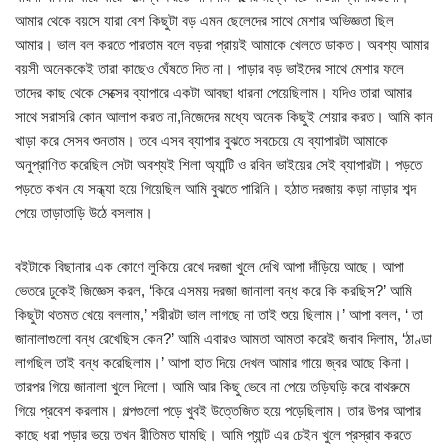
আমার থেকে বয়সে যারা বেশ কিছুটা বড় এমন ছেলেদের সাথে মেশার অভিজ্ঞতা ছিল
আমার। ভাল বল করতে পারতাম বলে বড়রা প্রায়ই আমাকে খেলতে ডাকত। অবশ্য আমার
বয়সী অনেককেই তারা কাছেও ঘেঁষতে দিত না। পাড়ার বড় ভাইদের সাথে মেশার ফলে
তাদের কাছ থেকে সেক্সের ব্যাপারে একটা আবছা ধারনা পেয়েছিলাম। যদিও তারা আমার
সাথে সরাসরি কোন আলাপ করত না,নিজেদের মধ্যে অনেক কিছুই শেয়ার করত। আমি কান
খাড়া করে সেসব শুনতাম। তবে এসব ব্যাপার বুঝতে সবচেয়ে যে ব্যাপারটা আমাকে
অনুপ্রাণিত করেছিল সেটা অবশ্যই শিলা অ্যান্টি ও রবিন ভাইয়ের সেই ব্যাপারটা। পড়তে
পড়তে কখন যে সন্ধ্যা হয়ে গিয়েছিল আমি বুঝতে পারিনি। হঠাত দরজায় কড়া নাড়ার শব্দ
পেয়ে তাড়াতাড়ি উঠে বসলাম।
বইটাকে বিছানার এক কোণে লুকিয়ে রেখে দরজা খুলে দেখি আপা দাঁড়িয়ে আছে। আপা
ভেতরে ঢুকেই জিজ্ঞেস করল, ‘কিরে এসময় দরজা জানালা বন্ধ করে কি করছিস?’ আমি
কিছুটা থতমত খেয়ে বললাম,’ শরীরটা ভাল লাগছে না তাই শুয়ে ছিলাম।’ আপা বলল, ‘ তা
জানালাগুলো বন্ধ রেখেছিস কেন?’ আমি এবারও আমতা আমতা করেই জবাব দিলাম, ‘ঠাণ্ডা
লাগছিল তাই বন্ধ করেছিলাম।’ আপা হাত দিয়ে দেখল আমার গায়ে জ্বর আছে কিনা।
তারপর গিয়ে জানালা খুলে দিলো। আমি আর কিছু ভেবে না পেয়ে তড়িঘড়ি করে বাথরুমে
গিয়ে প্রবেশ করলাম। গল্পগুলো পড়ে খুবই উত্তেজিত হয়ে পড়েছিলাম। তার উপর আপার
কাছে ধরা পড়ার ভয়ে তখন রীতিমত ঘামছি। আমি প্যান্ট এর চেইন খুলে প্রস্রাব করতে