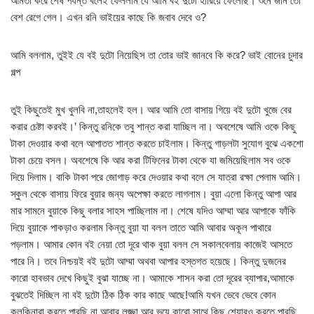
আমতা করে শেষ পর্যন্ত বলেই ফেললাম যে আমি বই দুটো হারিয়ে ফেলেছি। শুনে জনি তো
বেশ রেগে গেল। এখন রনি ভাইয়ের কাছে কি জবাব দেবে ও?
আমি বললাম, তুইই যে বই দুটো নিয়েছিস তা তোর ভাই জানবে কি করে? ভাই বোনের চুদার
গল্প
তুই কিছুতেই মুখ খুলবি না,তাহলেই হল। আর আমি তো বাসায় গিয়ে বই দুটো খুজে বের
করার চেষ্টা করবই।’ কিন্তু রনিকে তবু শান্ত করা যাচ্ছিল না। অবশেষে আমি ওকে কিছু
টাকা দেওয়ার কথা বলে আপাতত শান্ত করতে চাইলাম। কিন্তু গাড়লটা সুযোগ বুঝে একশো
টাকা চেয়ে বসল। অবশেষে কি আর করা টিফিনের টাকা থেকে যা জমিয়েছিলাম সব ওকে
দিয়ে দিলাম। বাকি টাকা পরে জোগাড় করে দেওয়ার কথা বলে সে যাত্রা রক্ষা পেলাম আমি।
স্কুল থেকে বাসায় ফিরে বুয়ার জন্য অপেক্ষা করতে লাগলাম। বুয়া এলো কিন্তু আপা আর
মার সামনে বুয়াকে কিছু বলার সাহস পাচ্ছিলাম না। শেষে যদিও আম্মা আর আপাকে ফাঁকি
দিয়ে বুয়াকে পাকড়াও করলাম কিন্তু বুয়া যা বলল তাতে আমি আবার অকূল পাথারে
পড়লাম। আমার কোন বই নেয়া তো দূরে থাক বুয়া বলল সে সকালবেলায় কাজেই আসতে
পারে নি। তবে নিশ্চয়ই বই দুটো আম্মা অথবা আপার হস্তগত হয়েছে। কিন্তু দুজনের
কারো হাবভাব দেখে কিছুই বুঝা যাচ্ছে না। আমাকে শাসন করা তো দূরের ব্যাপার,আমাকে
বুঝতেই দিচ্ছিল না বই দুটো ঠিক ঠিক কার কাছে আছে!আমি যখন ভেবে ভেবে কোন
কূলকিনারা করতে পারছি না আবার লজ্জা আর ভয়ে কারো সাথে কিছু শেয়ারও করতে পারছি