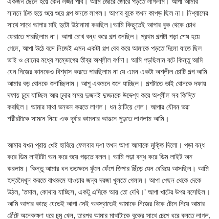
একজন ছেলে হয়ে কেন লজ্জা পাব। আমি জোরে জোরে পড়তে লাগলাম। আপা আমার
সামনে চিত হয়ে শুয়ে শুয়ে গল্প শুনতে লাগল। আপার বুকে তখন কাপড় ছিল না। নিশ্বাসের
সাথে সাথে আপার মাই দুটো উঠানামা করছিল।আমি কিছুতেই আপার বুক থেকে চোখ
ফেরাতে পারছিলাম না। আপা চোখ বন্ধ করে গল্প শুনছিল। প্রথম গল্পটা পড়া শেষ হয়ে
গেলে, আপা উঠে বসে নিজেই এমন একটা গল্প বের করে আমাকে পড়তে দিলো যাতে ছিল
ভাই ও বোনের মধ্যে সম্ভোগের তীব্র অশ্লীল বর্ণনা। আমি পড়ছিলাম বটে কিন্তু আমি
যেন নিজের কানকেও বিশ্বাস করতে পারছিলাম না যে এমন একটা অশ্লীল চোটি গল্প আমি
আমার বড় বোনকে শুনাচ্ছিলাম। আপু একমনে শুনে যাচ্ছিল। গল্পটাতে ভাই বোনকে দফায়
দফায় চুদে যাচ্ছিল আর চুদার সময় দুজনই দুজনকে উদ্দেশ্য করে অশ্লীল সব কিস্তি
করছিল। আমার মাথা ভনভন করতে লাগল। ধন ঠাটিয়ে গেল। আপার যৌবন ভরা
শরীরটাকে সামনে নিয়ে এক দূর্বার কামনার আগুনে পুড়তে লাগলাম আমি।
আমার যখন প্রায় খেই হারিয়ে ফেলবার দশা তখন আপা আমাকে মুক্তি দিলো। পড়া বন্ধ
করে ডিম লাইটটা অন করে শুয়ে পড়তে বলল। আমি পড়া বন্ধ করে ডিম লাইট অন
করলাম। কিন্তু আমার ধন ততক্ষনে ফুঁলে ফেঁপে জিপার ছিঁড়ে যেন বেরিয়ে আসছিল। আমি
হস্তমৈথুন করতে বাথরুমে যাওয়ার জন্য দরজা খুলতে গেলাম। আপা পেছন থেকে দেকে
উঠল, ‘তমাল, কোথায় যাচ্ছিস, একটু এদিকে আয় তো দেখি।’ আপা খাটের উপর বসেছিল।
আমি আপার কাছে যেতেই আপা সেই অবস্থাতেই আমাকে নিজের দিকে টেনে নিয়ে আমার
ঠোঁটে অনেকক্ষণ ধরে চুমু খেল, তারপর আমার মাথাটাকে বুকের সাথে চেপে ধরে বলতে লাগল,