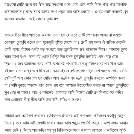
যতগুলো চোটি গল্পের বই ছিল তার সবগুলো একে একে এনে আমি নিজে পড়ে পড়ে আপাকে
শুনিয়েছিলাম। মাঝে মাঝে আবার আপা পড়ত আর আমি শুনতাম। এ ব্যাপারটা দুজনেই খুব
এনজয় করতাম। ভাই বোনের চুদার গল্প
এভাবে ধীরে ধীরে আমাদের অবস্থা এমন হল যে রাতে চোটি গল্প পড়ার আসর না জমালে
দেদারসে চুদাচুদি করেও যেন পুরোপুরি তৃপ্তি পেতাম না। চোটি গল্প পড়ার ঐ বাতিক থেকেই
চোটি গল্পের বইয়ের একটা বড় সংগ্রহ গড়ে তুলেছিলাম দুই ভাইবোন মিলে। আপাকে চুদার
সময় আপা যখন সেসব বই থেকে খিস্তি দিত তখন চুদাচুদির মজাটাই যেন বেড়ে যেত
দ্বিগুণ। তবে আমাদের সময় চোটি গল্পের বই পাওয়াটা বেশ মুশকিলের ব্যাপার ছিল আর
বইগুলোর মানও খুব ভাল ছিল না। আর বইয়ের বর্ণনাগুলোও ছিল বেশ অগোছালো। যেদিন
মোটামুটি ভাল কোন গল্প হত সেদিন আপা ঘণ্টার পর ঘণ্টা চুদাচুদি করতেও আপত্তি করত
না।আমি বুঝতে পারতাম ভাল কোন গল্প বলে আপাকে উত্তেজিত করতে না পারলে চুদাচুদিতে
সুখ পেত না আপা। আর এ কারনেই একসময় আমি নিজেই চোটি গল্প লিখতে শুরু করি।
আর এভাবেই ধীরে ধীরে আমি হয়ে উঠি চোটিগল্প লেখক।
জানিনা এক চোটিগল্প লেখকের ব্যক্তিগত জীবনের এই কথাগুলো পাঠকদের কতটুকু আনন্দ
‎দিলো। তবে আমি এই লেখাটা লেখার সময় আমি আনন্দ পেয়েছি প্রচুর। আপা এখন আমার
কাছে নেই। কিন্তু অনেকদিন পর খুব নিবিড়ভাবে স্মরণ করলাম আপাকে। অতীতের স্মৃতি