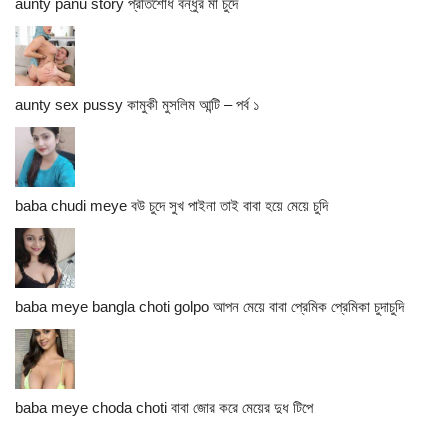
aunty panu story প্রতিশোধ বন্ধুর মা চুদে
aunty sex pussy কামুকী মুসলিম আন্টি – পর্ব ১
baba chudi meye বউ চুদে সুখ পাইনা তাই বাবা হয়ে মেয়ে চুদি
baba meye bangla choti golpo আপন মেয়ে বাবা প্রেমিক প্রেমিকা চুদাচুদি
baba meye choda choti বাবা জোর করে মেয়ের দুধ টিপে