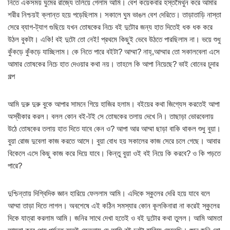
নিতে একসময় ঘুমের রাজ্যে তলিয়ে গেলাম আমি। বেশ কয়েকবার হস্তমৈথুন করে আমার
শরীর নিশ্চয়ই ক্লান্ত হয়ে পড়েছিলাম। সকালে ঘুম ভাঙল বেশ দেরিতে। তাড়াতাড়ি নাস্তা
সেরে ব্যাগ-ট্যাগ গুছিয়ে যখন তোষকের নিচে বই দুটোর জন্য হাত দিতেই ধক ধক করে
উঠল বুকটা। একি! বই দুটো তো নেই! প্রথমে কিছুই ভেবে উঠতে পারছিলাম না। ভয়ে শুধু
কুঁকড়ে কুঁকড়ে যাচ্ছিলাম। কে নিতে পারে বইটা? আম্মা? নাহ্,আম্মার তো সকালবেলা এসে
আমার তোষকের নিচে হাত দেওয়ার কথা নয়। তাহলে কি আপা নিয়েছে? ভাই বোনের চুদার
গল্প
আমি দুরু দুরু বুকে আপার সামনে গিয়ে হাজির হলাম। বইয়ের কথা জিগ্যেস করতেই আপা
অস্বীকার করল। বলল কোন বই-টই সে তোষকের তলায় দেখে নি। তাছাড়া ভোরবেলায়
উঠে তোষকের তলায় হাত দিতে যাবে কেন ও? আপা আর আম্মা ছাড়া বাকি থাকল শুধু বুয়া।
বুয়া রোজ দুবেলা কাজ করতে আসে। বুয়া বোধ হয় সকালের কাজ সেরে চলে গেছে। আবার
বিকেলে এসে কিছু কাজ করে দিয়ে যাবে। কিন্তু বুয়া ওই বই নিয়ে কি করবে? ও কি পড়তে
পারে?
দুশ্চিন্তায় দিগ্বিদিক জ্ঞান হারিয়ে ফেললাম আমি। এদিকে স্কুলের দেরি হয়ে যাবে বলে
আম্মা তাড়া দিতে লাগল। অবশেষে এই কঠিন সমস্যার কোন কূলকিনারা না করেই স্কুলের
দিকে যাত্রা করলাম আমি। জনির সাথে দেখা হতেই ও বই দুটোর কথা তুলল। আমি আমতা