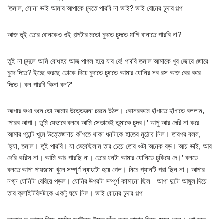
‘তমাল, সোনা ভাই আমার আপাকে চুদতে পারবি না ভাই? ভাই বোনের চুদার গল্প
আজ তুই তোর বোনকেও ওই গল্পটার মতো চুদতে চুদতে মাগি বানাতে পারবি না?
তুই না চুদলে আমি বোধহয় আজ পাগল হয়ে যাব রে! পারবি তমাল আমাকে খুব জোরে জোরে
চুদে দিতে? ইচ্ছে করছে তোকে দিয়ে চুদাতে চুদাতে আমার যোনির সব রস আজ বের করে
দিতে। বল পারবি কিনা বল?’
আপার কথা শুনে তো আমার উত্তেজনা চরমে উঠল। কোনরকমে হাঁপাতে হাঁপাতে বললাম,
‘পারব আপা। তুমি যেভাবে বলবে আমি সেভাবেই তুমাকে চুদব।’ আপু আর দেরি না করে
আমার প্যান্ট খুলে উত্তেজনায় কাঁপতে থাকা ধনটাকে হাতের মুঠোয় নিল। তারপর বলল,
‘হ্যা, তমাল। তুই পারবি। যা ভেবেছিলাম তার চেয়ে তোর ওটা অনেক বড়। আয় ভাই, আর
দেরি করিস না। আমি আর পারছি না। তোর ধনটা আমার যোনিতে ঢুকিয়ে দে।’ বলতে
বলতে আপা পায়জামা খুলে সম্পূর্ণ ন্যাংটো হয়ে গেল। নিচে প্যানটি পরা ছিল না। আপার
নগ্ন যোনিটা বেরিয়ে পড়ল। যোনির উপরটা সম্পূর্ণ কামানো ছিল। আপা দুটো আঙ্গুল দিয়ে
তার ক্লাইটরিসটাকে একটু ঘষে নিল। ভাই বোনের চুদার গল্প