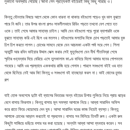
লুকানো অবস্থায় পেয়েছি।’জানা গেল প্রত্যেকটা বইয়েরই কিছু কিছু পরেছে ও।
কিন্তু যৌনতার বিষয়ে আগে থেকে কোন ধারনা না থাকায় বইগুলো পড়েও খুব ভাল বুঝতে
পারে নি জনি। তার উপর বাংলা গল্পও সাবলীলভাবে রিডিং পড়তে তখনো বেগ পেতে হত
ওকে। তাই শেষে আমার সাহায্য চাইল। আমি যেন বইগুলো পড়ে পুরো ব্যাপারটা ওকে
বুঝতে সাহায্য করি এই ছিল ওর মতলব। বইগুলোর মলাটের দিকে চোখ পড়তেই আমার বুক
ঢিপ ঢিপ করতে লাগল। চোখের সামনে থেকে যেন আচমকা একটা পর্দা সরে গেল। শিলা
অ্যান্টি আর রবিন ভাইয়ার উদ্দাম সেক্স করার সেই মুহূর্তগুলো যেন দীর্ঘ শীতনিদ্রা শেষে
স্মৃতির গুহ্যদ্বার দিয়ে বেরিয়ে এসে তুলকালাম কাণ্ড বাধিয়ে দিলো আমার মনের গোপনতম
গহবরে। আমি ওর প্রস্তাবে এককথায় রাজি হয়ে গেলাম। পারলে সবগুলো বইই ওর হাত
থেকে ছিনিয়ে নেই আর কি! কিন্তু ও সবগুলো বই হাতছাড়া করল না। ভাই বোনের চুদার
গল্প
যাই হোক অবশেষে দুটো বই ব্যাগের ভিতরের অন্য বইয়ের চিপায় লুকিয়ে নিয়ে প্রায় ঝড়ের
বেগে বাসায় ফিরলাম। কিন্তু বাসায় মূল সমস্যা আপাকে নিয়ে। আব্বা সারাদিন অফিস
করে রাতে ফিরে খেয়েদেয়ে দেন ঘুম। আম্মা সারাদিন ঘরের কাজ নিয়েই ব্যস্ত। কিন্তু
আপাকে চোখের আড়াল করতেই যা প্রবলেম। বাসায় সব মিলিয়ে তিনটি রুম। একটা রুম
কিছুটা সাজিয়ে গুছিয়ে বসার ঘর করা হয়েছে। অন্যটা আব্বা আম্মা ব্যবহার করেন। সব