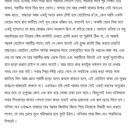
স্বামী নিয়ে এসেছি তখন সারা রাতে স্বামীর সোহাগ নেবে, স্বামীর সাথে পুর লেঙ্গটা হয়ে
থাকব, স্বামীর সাথে ফ্রি মনে খেলব। বাসায় তো আর লেঙ্গটা থাকার উপায় নেই অতএব
আজ রাতে.. তাছাড়া আজ একটু অন্য রকম টেস্ট হবে হোটেলের র”মে, কেন আমি একটা
মেয়ের সাথে রাত কাটিয়ে সেই সুখ থেকে বঞ্চিত হব, বললেই হল। কথাটা ভেবে নিজ মনে
একটু হাসলেও তা কার বোঝার কোন অবকাশ ছিল না বাইরে থেকে। আসলে তনিমা যে শুধু
স্বার্থপরের মত নিজের পৌষ মাসটাই দেখতে চেস্টা করল তা পুরটাই ঠিক না, সে আজই
প্রথম হোটেলে স্বামীর সাথে, তাই সে কোন মতেই এই সুন্দর রাতটা মিছ করতে চায়নি!
তাছাড়াও হোটেলে হোটেল গার্লরা খদ্দরদের সাথে বেশ্যবৃত্তি করে কি ধরনের মজা পায় এবং
দেয় তা আজ সে তার স্বামীর কাছ থেকে নিতে এবং স্বামীকে দিতেই এই অপূর্ব সুযোগটাও
হাত ছাড়া করতে চাইল না কোন মতেই। আর তাতে কার কতটুক সর্বনাশ হল তা দেখার
সময় যেন তার নাই। সবার পিড়া-পিড়ি বেড়ে গেলে সে সবাইকে এবার কড়া গলায় সাফ
জানিয়ে দিল আজ রাতে স্বামী ছাড়া অন্য রুমমে থাকতে হলে, এই হোটেলে থাকা তো দূরের
কথা ক্স-বাজারেই থাকবে না। এরপরেও যদি কেউ আবার তাকে সেই একই ধরনের অনুরোধ
করে তবে সে দুপুরের কোন এক বাস ধরে সোজা ঢাকা চলে যাবে। কিছুতেই যখন তনিমাকে
সবার সিধ্যান্ত মানান গেলনা তখন বাধ্য হয়েই ওদের দুজনকে এক রুম ছেড়ে দিতে হল।
তনিমা যেন এবার ক্স-বাজারে তার প্রথম জিদটায় জিতে গিয়ে নিজেকে বিজয়ী মনে করতে
লাগল, তা তার চোখে মুখে পরিস্কার হয়ে ফুটে উঠল। তনিমার সারা জিদ যেন শারমিনের
উপরেই।