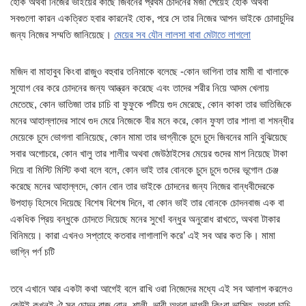
হোক অথবা নিজের ভাইয়ের কাছে জিবনের প্রথম চোদনের মজা পেয়েই হোক অথবা
সবগুলো কারন একত্রিত হবার কারনেই হোক, পরে সে তার নিজের আপন ভাইকে চোদাচুদির
জন্য নিজের সম্মতি জানিয়েছে।
মেয়ের সব যৌন লালসা বাবা মেটাতে লাগলো
মজিদ বা মাহাবুব কিংবা রাজুও বহুবার তনিমাকে বলেছে -কোন ভাগিনা তার মামী বা খালাকে
সুযোগ বের করে চোদনের জন্য আন্ত্রন করেছে এবং তাদের শরীর নিয়ে আদম খেলায়
মেতেছে, কোন ভাতিজা তার চাচি বা ফুফুকে পটিয়ে গুদ মেরেছে, কোন কাকা তার ভাতিজিকে
মনের আহাল্লাদের সাথে গুদ মেরে নিজেকে বীর মনে করে, কোন ফুফা তার শালা বা শমন্ধীর
মেয়েকে চুদে ভোগলা বানিয়েছে, কোন মামা তার ভাগ্নীকে চুদে চুদে জিবনের মানি বুঝিয়েছে
সবার অগোচরে, কোন খালু তার শালীর অথবা জেউঠাইসের মেয়ের গুদের মাপ নিয়েছে টাকা
দিয়ে বা মিস্টি মিস্টি কথা বলে বলে, কোন ভাই তার বোনকে চুদে চুদে গুদের ভূগোল চেঞ্জ
করেছে মনের আহাল্লদে, কোন বোন তার ভাইকে চোদনের জন্য নিজের বান্ধবীদেরকে
উপহাড় হিসেবে দিয়েছে বিশেষ বিশেষ দিনে, বা কোন ভাই তার বোনকে চোদনবাজ এক বা
একধিক প্রিয় বন্ধুকে চোদতে দিয়েছে মনের সুখে! বন্ধুর অনুরোধ রাখতে, অথবা টাকার
বিনিময়ে। কারা এখনও সপ্তাহে কতবার লাগালাগি করে’ এই সব আর কত কি। মামা
ভাগ্নি পর্ণ চটি
তবে এখানে আর একটা কথা আগেই বলে রাখি ওরা নিজেদের মধ্যে এই সব আলাপ করলেও
কেউই কখনই ঐ সব চোদন বাজ বোন, শালী, ভাবী অথবা ভাগ্নী কিংবা ভাস্তি, অথবা চাচি,