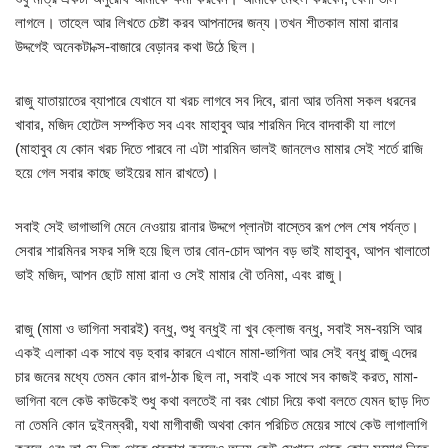
লাগলে। তাহেল আর লিখতে চেষ্টা করব আপনাদের জন্য।তখন শীতকাল মামা রানার
উদ্দগেই অনেকটা ক্স-বাজারে বেড়ানর কথা উঠে ছিল।
রাজু যাতায়াতের ব্যাপারে যেখানে যা খরচ লাগবে সব দিবে, রানা আর তনিমা সকল ধরনের
খাবার, মজিদ হোটেল সর্ম্পকিত সব এবং মাহাবুব আর শারমিন দিবে বাদবাকী যা লাগে
(মাহাবুব যে কোন খরচ দিতে পারবে না এটা শারমিন ভালই জানলেও মামার সেই শর্তে রাজি
হয়ে গেল সবার কাছে ভাইয়ের মান রাখতে)।
সবাই সেই ভাগাভাগি মেনে নেওয়ায় রানার উদ্দগে প্লানটা বাস্তেব রূপ পেল শেষ পর্যন্ত।
সেবার শারমিনর সফর সঙ্গি হয়ে ছিল তার বোন-চোদ আপন বড় ভাই মাহাবুব, আপন খালাতো
ভাই মজিদ, আপন ছোট মামা রানা ও সেই মামার বৌ তনিমা, এবং রাজু।
রাজু (মামা ও ভাগিনা সবারই) বন্ধু, শুধু বন্ধুই না খুব ক্লোজ বন্ধু, সবাই সম-বয়সি আর
একই এলাকা এক সাথে বড় হবার কারনে এখানে মামা-ভাগিনা আর সেই বন্ধু রাজু এদের
চার জনের মধ্যে তেমন কোন রাগ-ঠাক ছিল না, সবাই এক সাথে সব কাজই করত, মামা-
ভাগিনা বলে কেউ কাউকেই শুধু কথা বলতেই না বরং খোচা দিয়ে কথা বলতে যেমন ছাড় দিত
না তেমনি কোন দুইনম্বরী, যথা মাগীবাজী অথবা কোন পরিচিত মেয়ের সাথে কেউ লাগালাগি