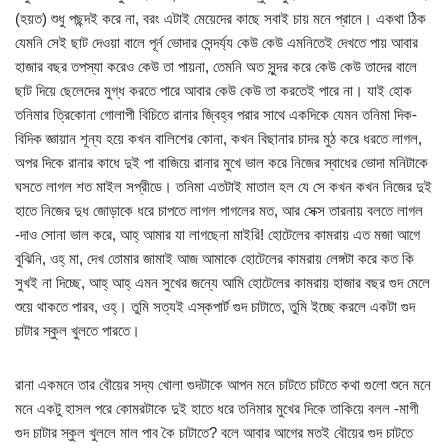
(হয়ত) শুধু পছন্দই করে না, বরং এটাই মেয়েদের কাছে সবাই চায় মনে প্রানে। একথা ঠিক
যেমনি সেই ছাট দেওয়া বালে পূর্ন ভোদার সেন্দর্য্য কেউ কেউ এমনিতেই দেখতে পায় আবার
হাজার বছর তপস্যা করেও কেউ তা পায়না, তেমনি অত সুন্দর করে কেউ কেউ তাদের বালে
ছাট দিয়ে ছেলেদের মুগ্ধ করতে পারে আবার কেউ কেউ তা করতেই পারে না। যাই হোক
তনিমার ত্রিকোনা গোলাপী বিচিতে রানার জ্বিহ্ব পরার সাথে একদিকে যেমন তনিমা দিক-
বিদিক জ্ঞায়ান শূন্য হয়ে কখন বালিশের কোনা, কখন বিছানার চাদর মুঠ করে ধরতে লাগল,
অপর দিকে রানার কাধে দুই পা বাজিয়ে রানার মুখে ভাল করে নিজের স্বাধের ভোদা মনিটাকে
ঘসতে লাগল শত মাইল সপ্রীডে। তনিমা এতটাই মাতাল হল যে সে কখন কখন নিজের দুই
হাতে নিজের দুধ জোড়াকে ধরে চাপতে লাগল পাগলের মত, আর সেক্স তারনায় বলতে লাগল
-দাও সোনা ভাল করে, আহ্‌ আমার যা লাগছেনা মাইরি! হোটেলের কামরায় এত মজা আগে
বুঝিনি, ওহ্‌ মা, দেখ তোমার জামাই আজ আমাকে হোটেলের কামরায় লেঙ্গটা করে কত কি
সুখই না দিচ্ছে, আহ্‌ আহ্‌ এমন সুখের জন্যে আমি হোটেলের কামরায় হাজার বছর গুদ মেলে
শুয়ে থাকতে পারব, ওহ্‌। তুমি সত্যই এস্কপার্ট গুদ চাটাতে, তুমি ইচ্ছে করলে একটা গুদ
চাটার স্কুল খুলতে পারতে।
রানা একমনে তার বৌয়ের সদ্য খোলা গুদটাকে আপন মনে চাটতে চাটতে কথা গুলো শুনে মনে
মনে একটু হাসল পরে কোমরটাকে দুই হাতে ধরে তনিমার মুখের দিকে তাকিয়ে বলল -মাগী
গুদ চাটার স্কুল খুললে মাল পাব কৈ চাটাতে? বলে আবার আগের মতই বৌয়ের গুদ চাটতে