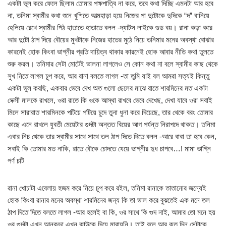
একটা ভূল করে ফেলে ছিলাম তোমার পক্ষপাত্বি না করে, তবে কথা দিচ্ছি এমনটা আর হবে
না, তনিমা স্বামীর কথা শুনে খুশিতে আত্মহাড়া হয়ে নিজের পা দুটোকে দুদিকে “দ” বানিয়ে
হেলিয়ে রেখে স্বামীর পিঠ হাতাতে হাতাতে বলল -দ্যাটস লাইকে গুড বয়। রানা কড়া করে
আর দুটো ঠাপ দিয়ে বৌয়ের মুখটাকে নিজের হাতের মুঠে নিয়ে তনিমার মনের অবস্থা বোঝার
কারনেই হোক কিংবা ভাগ্নীর প্রতি দায়িত্ব থাকার কারনেই হোক আবার নীতি কথা তুলতে
শুরু করল। তনিমার সেটা মোটেই ভালনা লাগলেও সে কোন কথা না বলে স্বামীর কাছ থেকে
সুখ নিতে লাগল চুপ করে, আর রানা বলতে লাগল -তা তুমি যাই বল আমরা সত্যই কিন্তু
একটা ভুল করছি, একবার ভেবে দেখ অত গুলো ছেলের মাঝে রাতে শারমিনের মত একটা
সেক্সী মালকে রাখলে, ওরা রাতে কি ওকে আস্থা রাখবে ভেবে দেখেছ, দেখা যাবে ওরা সবাই
মিলে সারারাত শারমিনকে পটিয়ে পটিয়ে চুদে তুনা ধুনা করে দিয়েছে, তার থেকে বরং তোমার
কাছে এনে রাখলে যুবতী মেয়েটার গুদটা অন্তত বিয়ের আগ পর্যন্ত নিরাপদে থাকত। তনিমা
এবার নিচ থেকে তার স্বামীর সাথে সাথে তল ঠাপ দিতে দিতে বলল -আরে বাবা তা হবে কেন,
সবাই কি তোমার মত নাকি, রাতে বৌকে চোদতে যেয়ে ভাগ্নীর দুধ চাপবে…! মামা ভাগ্নি
পর্ণ চটি
রানা খোচাটা এবেলায় হজম করে নিয়ে চুপ করে রইল, তনিমা রানাকে তাতানোর জন্যেই
হোক কিংবা রানার মনের অবস্থা শারমিনের জন্য কি তা ভাল করে বুঝতেই এক মনে তল
ঠাপ দিতে দিতে বলতে লাগল -আর হলেই বা কি, ওর সাথে কি গুদ নাই, আমার তো মনে হয়
ওর গুদটা এখন আনকড়া এখন কাউকে দিয়ে মারায়নি। তাই বলে আর কত দিন সেটাকে