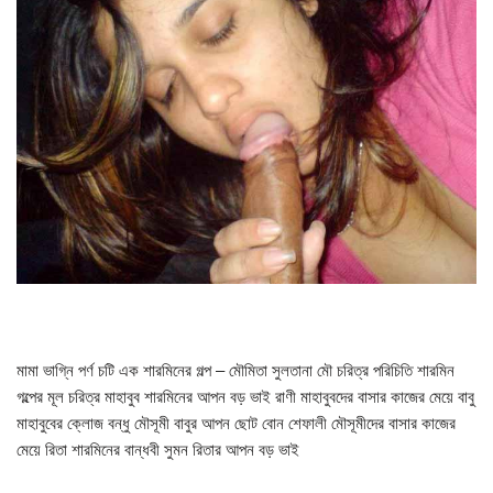
মামা ভাগ্নি পর্ণ চটি এক শারমিনের গল্প – মৌমিতা সুলতানা মৌ চরিত্র পরিচিতি শারমিন
গল্পের মূল চরিত্র মাহাবুব শারমিনের আপন বড় ভাই রাণী মাহাবুবদের বাসার কাজের মেয়ে বাবু
মাহাবুবের ক্লোজ বন্ধু মৌসূমী বাবুর আপন ছোট বোন শেফালী মৌসূমীদের বাসার কাজের
মেয়ে রিতা শারমিনের বান্ধবী সুমন রিতার আপন বড় ভাই