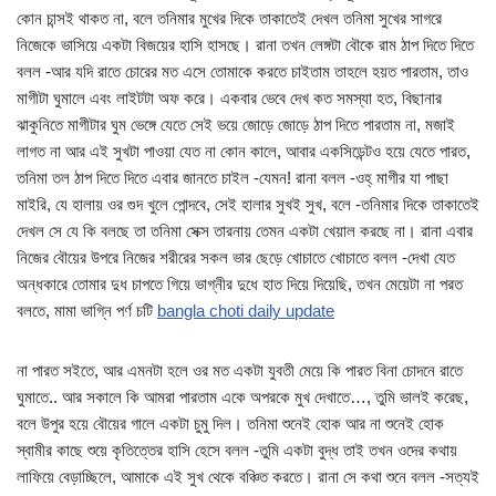
কোন চান্সই থাকত না, বলে তনিমার মুখের দিকে তাকাতেই দেখল তনিমা সুখের সাগরে
নিজেকে ভাসিয়ে একটা বিজয়ের হাসি হাসছে। রানা তখন লেঙ্গটা বৌকে রাম ঠাপ দিতে দিতে
বলল -আর যদি রাতে চোরের মত এসে তোমাকে করতে চাইতাম তাহলে হয়ত পারতাম, তাও
মাগীটা ঘুমালে এবং লাইটটা অফ করে। একবার ভেবে দেখ কত সমস্যা হত, বিছানার
ঝাকুনিতে মাগীটার ঘুম ভেঙ্গে যেতে সেই ভয়ে জোড়ে জোড়ে ঠাপ দিতে পারতাম না, মজাই
লাগত না আর এই সুখটা পাওয়া যেত না কোন কালে, আবার একসিডেন্টও হয়ে যেতে পারত,
তনিমা তল ঠাপ দিতে দিতে এবার জানতে চাইল -যেমন! রানা বলল -ওহ্‌ মাগীর যা পাছা
মাইরি, যে হালায় ওর গুদ খুলে পোন্দবে, সেই হালার সুখই সুখ, বলে -তনিমার দিকে তাকাতেই
দেখল সে যে কি বলছে তা তনিমা সেক্স তারনায় তেমন একটা খেয়াল করছে না। রানা এবার
নিজের বৌয়ের উপরে নিজের শরীরের সকল ভার ছেড়ে খোচাতে খোচাতে বলল -দেখা যেত
অন্ধকারে তোমার দুধ চাপতে গিয়ে ভাগ্নীর দুধে হাত দিয়ে দিয়েছি, তখন মেয়েটা না পরত
বলতে, মামা ভাগ্নি পর্ণ চটি
bangla choti daily update
না পারত সইতে, আর এমনটা হলে ওর মত একটা যুবতী মেয়ে কি পারত বিনা চোদনে রাতে
ঘুমাতে.. আর সকালে কি আমরা পারতাম একে অপরকে মুখ দেখাতে…, তুমি ভালই করেছ,
বলে উপুর হয়ে বৌয়ের গালে একটা চুমু দিল। তনিমা শুনেই হোক আর না শুনেই হোক
স্বামীর কাছে শুয়ে কৃতিত্তের হাসি হেসে বলল -তুমি একটা বুদ্ধ তাই তখন ওদের কথায়
লাফিয়ে বেড়াচ্ছিলে, আমাকে এই সুখ থেকে বঞ্চিত করতে। রানা সে কথা শুনে বলল -সত্যই