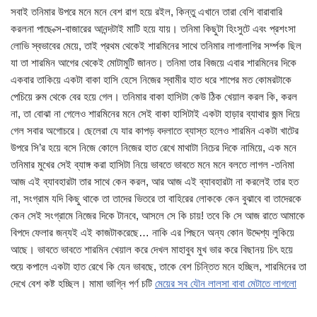
সবাই তনিমার উপরে মনে মনে বেশ রাগ হয়ে রইল, কিন্তু এখানে তারা বেশি বারাবারি
করলনা পাছে ক্স-বাজারের আনন্দটাই মাটি হয়ে যায়। তনিমা কিছুটা হিংসুটে এবং প্রশংসা
লোভি স্বভাবের মেয়ে, তাই প্রথম থেকেই শারমিনের সাথে তনিমার লাগালাগির সর্ম্পক ছিল
যা তা শারমিন আগের থেকেই মোটামুটি জানত। তনিমা তার বিজয়ে এবার শারমিনের দিকে
একবার তাকিয়ে একটা বাকা হাসি হেসে নিজের স্বামীর হাত ধরে শাপের মত কোমরটাকে
পেচিয়ে রুম থেকে বের হয়ে গেল। তনিমার বাকা হাসিটা কেউ ঠিক খেয়াল করল কি, করল
না, তা বোঝা না গেলেও শারমিনের মনে সেই বাকা হাসিটাই একটা হাড়ার ব্যাথার জন্ম দিয়ে
গেল সবার অগোচরে। ছেলেরা যে যার কাপড় বদলাতে ব্যাস্ত হলেও শারমিন একটা খাটের
উপরে সি’র হয়ে বসে নিজে কোলে নিজের হাত রেখে মাথাটা নিচের দিকে নামিয়ে, এক মনে
তনিমার মুখের সেই ব্যাঙ্গ করা হাসিটা নিয়ে ভাবতে ভাবতে মনে মনে বলতে লাগল -তনিমা
আজ এই ব্যাবহারটা তার সাথে কেন করল, আর আজ এই ব্যাবহারটা না করলেই তার হত
না, সংগ্রাম যদি কিছু থাকে তা তাদের ভিতরে তা বাহিরের লোককে কেন বুঝাবে বা তাদেরকে
কেন সেই সংগ্রামে নিজের দিকে টানবে, আসলে সে কি চায়! তবে কি সে আজ রাতে আমাকে
বিপদে ফেলার জন্যই এই কাজটাকরেছে… নাকি এর পিছনে অন্য কোন উদ্দেশ্য লুকিয়ে
আছে। ভাবতে ভাবতে শারমিন খেয়াল করে দেখল মাহাবুব মুখ ভার করে বিছানয় চিৎ হয়ে
শুয়ে কপালে একটা হাত রেখে কি যেন ভাবছে, তাকে বেশ চিন্তিত মনে হচ্ছিল, শারমিনের তা
দেখে বেশ কষ্ট হচ্ছিল। মামা ভাগ্নি পর্ণ চটি
মেয়ের সব যৌন লালসা বাবা মেটাতে লাগলো