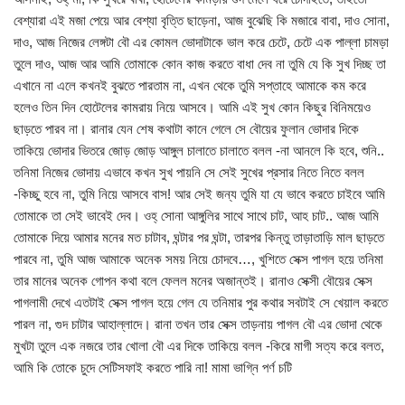
বেশ্যারা এই মজা পেয়ে আর বেশ্যা বৃত্তি ছাড়েনা, আজ বুঝেছি কি মজারে বাবা, দাও সোনা,
দাও, আজ নিজের লেঙ্গটা বৌ এর কোমল ভোদাটাকে ভাল করে চেটে, চেটে এক পাল্লা চামড়া
তুলে দাও, আজ আর আমি তোমাকে কোন কাজ করতে বাধা দেব না তুমি যে কি সুখ দিচ্ছ তা
এখানে না এলে কখনই বুঝতে পারতাম না, এখন থেকে তুমি সপ্তাহে আমাকে কম করে
হলেও তিন দিন হোটেলের কামরায় নিয়ে আসবে। আমি এই সুখ কোন কিছুর বিনিময়েও
ছাড়তে পারব না। রানার যেন শেষ কথাটা কানে গেলে সে বৌয়ের ফুলান ভোদার দিকে
তাকিয়ে ভোদার ভিতরে জোড় জোড় আঙ্গুল চালাতে চালাতে বলল -না আনলে কি হবে, শুনি..
তনিমা নিজের ভোদায় এভাবে কখন সুখ পায়নি সে সেই সুখের প্রসার নিতে নিতে বলল
-কিচ্ছু হবে না, তুমি নিয়ে আসবে বাস! আর সেই জন্য তুমি যা যে ভাবে করতে চাইবে আমি
তোমাকে তা সেই ভাবেই দেব। ওহ্‌ সোনা আঙ্গুলির সাথে সাথে চাট, আহ চাট.. আজ আমি
তোমাকে দিয়ে আমার মনের মত চাটাব, ঘন্টার পর ঘন্টা, তারপর কিন্তু তাড়াতাড়ি মাল ছাড়তে
পারবে না, তুমি আজ আমাকে অনেক সময় নিয়ে চোদবে…, খুশিতে সেক্স পাগল হয়ে তনিমা
তার মানের অনেক গোপন কথা বলে ফেলল মনের অজান্তই। রানাও সেক্সী বৌয়ের সেক্স
পাগলামী দেখে এতটাই সেক্স পাগল হয়ে গেল যে তনিমার পুর কথার সবটাই সে খেয়াল করতে
পারল না, গুদ চাটার আহাল্লাদে। রানা তখন তার সেক্স তাড়নায় পাগল বৌ এর ভোদা থেকে
মুখটা তুলে এক নজরে তার খোলা বৌ এর দিকে তাকিয়ে বলল -কিরে মাগী সত্য করে বলত,
আমি কি তোকে চুদে সেটিসফাই করতে পারি না! মামা ভাগ্নি পর্ণ চটি