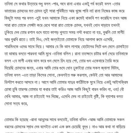
তনিমা সে কথার উত্তরে শুধু বলল -পার, শুনে রানা এবার একটু গর্ব করেই বলল -তোর
ভাতারের চোদনের মত চোদন তুই সারা পৃথিবীতে আর খুজে পাবি না! রানা নিজের কাজ করে
কিছুটা সময় পর বলল -তুই যখন আমাকে নিয়ে একা রুমেই থাকবি পণ করেছিস তখন আজ
সারা রাত তোকে লেঙ্গটা করে রেখে সারা রাত তোকে চোদব, যখনই ধোন দাড়াবে তখনই
ঢুকিয়ে দেব তোর রশাল গুদে যাতে কাপড় খুলতে সময় নস্ট করতে না হয়, বুঝলি তো মাগী!
আর বুঝবি রাতে। তাই দিও, সেই জন্যইতো তোমাকে নিয়ে আলাদা রুমে এসেছি,
শারমিনকে ওদের সাথে দিয়ে। আমার যে কি ভাল লাগছে হোটেলের সিটে গুদ মেলে চোদাইতে
তা ভাষায় বলতে পারবনা আমি মুখে -তনিমা বলিল। রানা ততক্ষনে চাটার কর্ম সেরে তনিমাকে
বলল -নে মাগী এবার ভাল করে গুদ মেলে চিৎ হয়ে শো, তোর গুদ একেবারে তৈরি করে
দিয়েছি চোদনের জন্য, এবার আমি তোর গুদে ধোন ঢুকাইয়া তোর সকল জ্বালা মিটাব,
তনিমা বলল -এত তাড়া কিসের সোনা, কেবলইত শুরু করলাম, কেউই তো আর আমাদের
ডিস্টাপ করতে আসবে না। আগে আমি তোমার যাদুর কাঠিটাকে মুখে নিয়ে একটু আইসক্রিম
চোষা চুষি তারপর তোমার যা করার তাই করিও আজ আমি কিছুই বারন করিব না, ওহ! বৌ
দেখি আমার, আজ না চাইতেই সব দিচ্ছে, এদেখি মেঘ না চাইতেই বৃষ্টি, কি ব্যাপার বলত
সোনা সত্য করে,
তোমার কি হয়েছে -রানা আনন্দের সাথে বলতেই, তনিমা বলিল -আজ আমি তোমাকে সকল
ধরনের চোদনের স্বাধ দেব বলেইত একা এক রুম চেয়েছি বুদ্ধ। নাও আর কথা না বাড়িয়ে