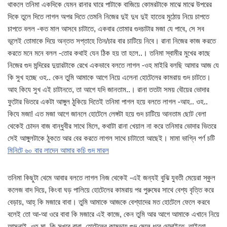
থাকলে তনিমা একদিকে যেমন রানার ঘারে পাটাকে বাজিয়ে কোমরটাকে মাঝে মাঝে উপরের
দিকে তুলে দিতে লাগল অপর দিতে তেমনি নিজের দুই দুধ দুই হাতের মুঠোয় নিয়ে চাপতে
চাপতে বলল -কত মাল আসবে চাটাতে, একবার তোমার গুদচাটার মজা যে পাবে, সে সব
ভূলেই তোমাকে দিয়ে অন্তত সপ্তাহে তিন/চার বার চাটিয়ে নিবে। রানা নিজের কাজ করতে
করতে মনে মনে বলল -তোর কথাই যেন ঠিক হয় তা হলে..। তনিমা স্বামীর মুখের কাছে
নিজের গুদ মন্দিরের দুয়ারটাকে রেখে একভাবে বলতে লাগল -ওহ মাইরি বলছি আমার আজ যে
কি সুখ হচ্ছে ওহ.. কেন তুমি আমাকে আগে নিয়ে এলেনা হোটেলের কামরায় গুদ চাটতে।
আহ কিযে সুখ এই চাটানতে, তা আগে যদি জানতাম..। রানা ততটা সময় বৌয়ের ভোদার
ফুটোর ভিতরে একটা আঙ্গুল ঠুকিয়ে দিতেই তনিমা পাগল হয়ে বলতে লাগল -আহ.. ওহ..
কিযে মজা! এত মজা আগে জানলে হোটেলে লেঙ্গটা হয়ে গুদ চাটিয়ে আনতাম ছোট বেলা
থেকেই চোদন বাজ বান্ধুবীর সাথে মিলে, কথাটা রানা খেয়াল না করে তনিমার ভোদার ভিতরে
সেই আঙ্গুলটাকে ঠুকতে আর বের করতে লাগল সাথে চাটাতো আছেই। মামা ভাগ্নি পর্ণ চটি
মিনিটে ৬০ বার লাদেন আমার কচি গুদ মারল
তনিমা কিছুটা থেমে আবার বলতে লাগল নিজ থেকেই -এই জন্যই বুঝি যুবতী মেয়েরা স্কুল
কলেজ বাদ দিয়ে, কিংবা ঘড় পালিয়ে হোটেলের কামরায় পর পুরুষের সাথে বেশ্য বৃত্তি করে
বেড়ায়, আহ্‌ কি মজারে বাবা। তুমি আমাকে আজকে বেশ্যাদের মত হোটেলে ফেলে করবে
বলেই তো আ-আ ওরে বাবা কি মজারে এই কাজে, কেন তুমি আর আগে আমাকে এখানে নিয়ে
আসনাই, ওহ্‌ মা, কি সুখরে বাবা, হোটেলের কামড়ায় গুদ মেলে ধরে চোদাইতে, তাইতো