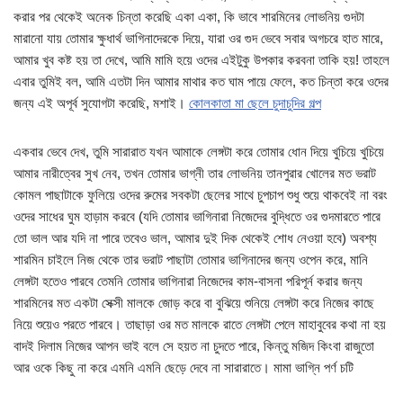
করার পর থেকেই অনেক চিন্তা করেছি একা একা, কি ভাবে শারমিনের লোভনিয় গুদটা
মারানো যায় তোমার ক্ষুধার্থ ভাগিনাদেরকে দিয়ে, যারা ওর গুদ ভেবে সবার অগচরে হাত মারে,
আমার খুব কষ্ট হয় তা দেখে, আমি মামি হয়ে ওদের এইটুকু উপকার করবনা তাকি হয়! তাহলে
এবার তুমিই বল, আমি এতটা দিন আমার মাথার কত ঘাম পায়ে ফেলে, কত চিন্তা করে ওদের
জন্য এই অপূর্ব সুযোগটা করেছি, মশাই।
কোলকাতা মা ছেলে চুদাচুদির গল্প
একবার ভেবে দেখ, তুমি সারারাত যখন আমাকে লেঙ্গটা করে তোমার ধোন দিয়ে খুচিয়ে খুচিয়ে
আমার নারীত্বের সুখ নেব, তখন তোমার ভাগ্নী তার লোভনিয় তানপুরার খোলের মত ভরাট
কোমল পাছাটাকে ফুলিয়ে ওদের রুমের সবকটা ছেলের সাথে চুপচাপ শুধু শুয়ে থাকবেই না বরং
ওদের সাধের ঘুম হাড়াম করবে (যদি তোমার ভাগিনারা নিজেদের বুদ্ধিতে ওর গুদমারতে পারে
তো ভাল আর যদি না পারে তবেও ভাল, আমার দুই দিক থেকেই শোধ নেওয়া হবে) অবশ্য
শারমিন চাইলে নিজ থেকে তার ভরাট পাছাটা তোমার ভাগিনাদের জন্য ওপেন করে, মানি
লেঙ্গটা হতেও পারবে তেমনি তোমার ভাগিনারা নিজেদের কাম-বাসনা পরিপূর্ন করার জন্য
শারমিনের মত একটা সেক্সী মালকে জোড় করে বা বুঝিয়ে শুনিয়ে লেঙ্গটা করে নিজের কাছে
নিয়ে শুয়েও পরতে পারবে। তাছাড়া ওর মত মালকে রাতে লেঙ্গটা পেলে মাহাবুবের কথা না হয়
বাদই দিলাম নিজের আপন ভাই বলে সে হয়ত না চুদতে পারে, কিন্তু মজিদ কিংবা রাজুতো
আর ওকে কিছু না করে এমনি এমনি ছেড়ে দেবে না সারারাতে। মামা ভাগ্নি পর্ণ চটি