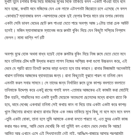
মুখটা তুলে চশমার উপর দিয়ে মজিদের মুখের দিকে তাকিয়ে বলল -একটা পাওয়া যাবে বলে
মনে হচ্ছে, কথাটা শুনে মজিদের যেন এক লাফে এটনশনটা জিরোতে চলে এসেছে সে বলল
-কোথায়? ম্যানাজার বলল -আপনাদের থেকে দুই ফ্লোর উপরে মানে চার তলার কোনায়
একটা সেমি ডাবল বেডের ছোট রুম পাওয়া যেতে পারে অবশ্য আজ ১২টায় তারা চেক আউট
হলেই। মজিদ ম্যানাজারকে ম্যানেজ করে রুমটা বুকিং দিয়ে যেন কিছুটা সস্তির নিশ্বাস
ফেলল। মামা ভাগ্নি পর্ণ চটি
অবশ্য বুঝে হোক অথবা বাধ্য হয়েই হোক রুমটার বুকিং দিয়ে নিজ রুমে যেতে যেতে মনে
মনে তনিমার চৌদ্দ গুষ্টি উদ্ধার করতে লাগল নিজের অপ্রিয় কথা গুলো উচ্চরনন করে, এই
ভেবে যে প্রতি রাতে তিনটে রুমের ভাড়া গুনতে হবে তার কারনে। রানার মিজাজটা অনেকটাই
খারাপ তনিমার আজকের ব্যাবহারের জন্য। রানা কিছুতেই বুঝতে পারল না তনিমা কেন
এমনটা করল সবার সামনে। সে তাদের জন্য নির্ধারিত রুমে ঢুকে কাপড় বদলাতে বদলাতে
তনিমাকে উদ্দেশ্য করে একটু রাগের গলাই বলল -তোমার আজকের এই কাজটা করা মোটেই
ঠিক হয়নি, শারমিনের মত একটা যুবতী মেয়েকে অতগুলো ছেলেদের মধ্যে রাখলে রাতে কি
হবে, ভাবে দেখেছ একবার! তনিমা সেই কথায় কান না দিয়ে তার একটা একটা করে কাপড়
খুলে বিছানায় রাখতে রাখতে রানার দিকে এক নজর তাকিয়ে মুখে কিছু না বলে মনে মনে বলল
-তুমি একটা বোকা, তানা হলে তুমি আমাকে একথা বলতে পারতে না, এত সুন্দর একটা কাজ
করার পরও বলছ, আমি ভেবে দেখেছি কি না! তুমিই বল এখানে ভেবে দেখার কি আছে!
আমিত আর এখানে এসে এই সিধ্যান্তটা নেই নাই, আমি ক্স-বাজারে আসার প্রগ্রামটা