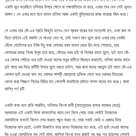
একটা ভূল করেছিল তনিমার উপরে ক্ষেপে বা পক্ষপাতিত্ব না করে, এবার তার যেন সেই ভুলও
ভাঙ্গল। সে এবার মনে মনে ভাবল তনিমা আজ একটা বুদ্ধিমানের কাজ করেছে জিদ করে।
সে এবার তার বৌ-এর প্রতি কিছুটা হলেও যেন প্রথম বারের মত সন্তেস্ট হল, একা রুম না
নিতে চাইলে এই মজাটা যে পাওয়া যেত না, তাই সকল মান ভুলে রানা এবার তার লেঙ্গটা
বৌকে হোটেলের ছয় ইঞ্চি উচু করা ফোমের নরম ডাবল বেডে চিৎ করে শোয়ায়ে, তার
কোমরের কাছে নিজে উপুর হয়ে শুয়ে, বৌয়ের নরম দুই পা নিজের কাধে তুলে, দুই হতে বৌ-
এর কোমর পেচিয়ে ধরে ছাট দেওয়া বালের মধুর বাটিতে জ্বিহ্ব রাখতেই, তনিমা রানার কাধে
দুই পায়ে ভর দিয়ে বাটিটা উপরে তুলে ধরতে চাইল, আর রানা মনের আনন্দে দুই হাতে বৌ-এর
কোমল ছাট দেওয়া বাল সহ ভোদার পাপড়ী জোড়াকে দুদিকে মেলে ধরে ভোদার ভিতরের
কোনা করা পিচ্ছল শিমের বিচির মত গোলাপী দানাটাকে চাটতে লাগল মনের মত করে। মামা
ভাগ্নি পর্ণ চটি
একটা কথা বলে রাখি শারমিন, তনিমার কিংবা রানী (মাহাবুবদের বাসার কাজের মেয়ে)
স্বভাবের এই একটা দিকে কাকতলিয় ভাবে বেশ মিলে গেছে তারা কেউই নিজেদের
ভোদাটাকে কখনই ক্লিন সেভ করতে পছন্দ করত না, তারা সবাই কেচি ও রেজার দিয়ে
নিজেদের বাল ছেটে, একটা ডিজাইন করে রাখত নিজেদের মত করে, এই ছাট দেওয়া বালের
উচু চওরা ভোদাটাকে শুধু সেই মামা, ভাগিনা কিংবা বন্ধু রাজুই নয় বরং সব বয়েসের লোকই