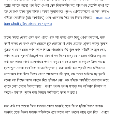
মুঠোয় আনতে পরলে) পরে কিনে নেওয়া সেক্স ক্রিতদাসীর মত, যার যখন মেয়েটির কাথা মনে
হত সে তখন তাকে চুদে আসত। আবার সুযোগ করে গ্রুপও পোন্দইত দিনের পর দিন, ভাড়াও
খাটাতো মেয়েটাকে (তার অপরিচিত) ধোন ওয়ালাদের দিয়ে বড় টাকার বিনিময়ে।
mamato
bon choti ছুটিতে মামাতো বোন চুদলাম
তাদের ভিতরে কেউই কোন কথা পারত পক্ষে কার কাছে কোন কিছু গোপন করত না, ফলে
সবাই জানত কে কখন কোন মেয়েকে চুদে বেড়াচ্ছে বা কোন মেয়েকে পোন্দনর জন্যে সুযোগ
খুজছে বা কোন মেয়ে কখন কাকে নিজের পায়জামার দড়ি খুলে নগ্ন শরীরটাকে তুলে দেবে,
কোন মেয়েকে গ্রুপে নিমন্ত্রণ করা যাবে বা কত দিনের মধ্যে কোন মেয়ে বাড়ীতে বেড়ানর
কথা বলে তাদের সাথে অন্ধকারের পথে পা বাড়াবে বা কোন মেয়েকে বেড়াতে নিয়ে খদ্দরের
হাতে তুলে দেওয়া যাবে টাকা বাননর উল্লাসে। রানা একটা কথা প্রায়ই তার ভাগিনাদের
বলত আরে টাকা দিলে নিজের বোনও পায়জামার দড়ি খুলে, তার শখের গুদটাকে শুধু খুলেই
ধরেনা বরং নিজের আপন ভাইকে দিয়ে চুদিয়েও নেয়, আর বহিরের অপরিচিত ছেলেদের কাছে
খুলতে কোন মেয়ের দ্বিমত আছে। কথাটা প্রথম প্রথম মাহাবুব সহ ভাগিনারা বিশ্বাস না
করলেও রানা তা প্রমান করে দিয়েছে সবাইকেই সবার অগচরে।
ফলে সেই সব মেয়েরা ভিন্ন স্বাধের চোদার জন্যেই হোক কিংবা চুদিয়ে টাকাও বানানর
জন্যেই হোক নিজের স্বাধের শরিরটাকে খুলে তাদের আনা খদ্দরের কাছে তুলে দিত। এখানে