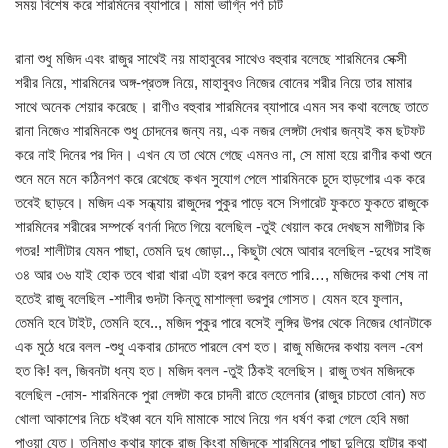
সময় বিশেষ করে শারমিনের ব্যাপারে। মামা ভাগ্নি পর্ণ চটি
রানা শুধু মজিদ এবং রাজুর সাথেই নয় মাহাবুবের সাথেও বহুবার বলেছে শারমিনের সেক্সী
শরীর নিয়ে, শারমিনের অঙ্গ-প্রতঙ্গ নিয়ে, মাহাবুবও নিজের বোনের শরীর নিয়ে তার মামার
সাথে অনেক শেয়ার করেছে। রাণীও বহুবার শারমিনের ব্যাপারে এমন সব কথা বলেছে তাতে
রানা নিজেও শারমিনকে শুধু চোদনের জন্য নয়, এক নজর লেঙ্গটা দেখার জন্যই কম ছটফট
করে নাই দিনের পর দিন। এখন যে তা থেমে গেছে এমনও না, সে মামা হয়ে রাণীর কথা শুনে
শুনে মনে মনে কঠিনপণ করে রেখেছে কখন সুযোগ পেলে শারমিনকে চুদে হাড়গোর এক করে
তবেই ছাড়বে। মজিদ এক সন্ধ্যায় রাজুদের পুকুর পাড়ে বসে সিগারেট ফুকতে ফুকতে রাজুকে
শারমিনের শরীরের সম্পর্কে বণর্না দিতে গিয়ে বলেছিল -তুই খেয়াল করে দেখছস মাগীটার কি
গতর! শালীটার যেমন পাছা, তেমনি দুধ জোড়া.., কিছুটা থেমে আবার বলেছিল -দুধের সাইজ
৩৪ আর ৩৬ যাই হোক তবে খারা খারা এটা হরপ করে বলতে পারি…, মজিদের কথা শেষ না
হতেই রাজু বলেছিল -শালীর গুদটা কিন্তু মাশাল্লা ভরপুর গোসত। যেমন হবে ফুলান,
তেমনি হবে টাইট, তেমনি হবে.., মজিদ পুকুর পারে বসেই লুঙ্গির উপর থেকে নিজের ধোনটাকে
এক মুঠে ধরে বলল -শুধু একবার চোদতে পারলে বেশ হত। রাজু মজিদের কথায় বলল -বেশ
হত কি! বল, জিবনটা ধন্য হত। মজিদ বলল -তুই ঠিকই বলেছিস। রাজু তখন মজিদকে
বলেছিল -দোস- শারমিনকে পুরা লেঙ্গটা করে চাদনী রাতে হেলেনার (রাজুর চাচতো বোন) মত
খোলা আকাশের নিচে ধইঞ্চা বনে যদি মামাকে সাথে নিয়ে গন ধর্ষণ করা গেলে হেবি মজা
পাওয়া যেত। তনিমাও কথার ফাকে রাজু কিংবা মজিদকে শারমিনের পাছা দুলিয়ে হাটার কথা