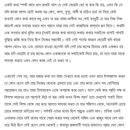
একটা কথা স্পস্ট ভাবে বলে রাখাই ভাল যে সেই মেয়েটা কে! বা কার কি হয়, এমন কি সে
যদি কারো আপন ছোট অথবা বড় বোন, খালা, ফুফু, মামী বা চাচিও হয়! তা নিয়ে কেউ
কখনই কোন কথা বলবে শুধু এমন না বরং মামা-ভাগীনা সহ সেই বন্ধুটি যে যার নিজ নিজ
জায়গাঁ থেকে সহায্য করবে মনে প্রানে তারা তার সেই কাজটাকে বাস্তবে রূপ দিতে। কথাটা
এক সন্ধায় রানা বুদ্ধি করে (সবাই রানার কথা মানত) কথায় কথায় সবাইকে ধানাই পানাই
বুঝিয়ে রাজি করে নিয়ে ছিল নিজের স্বার্থেই। তাই সেই শর্তের কারনে মেয়েটি যদি কারো
আপন বোনও হয় এবং চোদতে চাওয়া ছেলেটা যদি সেই চার জনের ভিতরে কেউ একজন হয়
আর যদি মেয়েটা ঐ চার জনের কোন একজনকে বা সবাইকেই দিতে চায়, তা হলে তারা তাকে
সাহয্য করতে এমন কোন কাজ নেই যে করত না।
এখানেই শেষ নয়, আর মজার কথা হল মামা সেখানে কথা গুলো এমন ভাবে উপস্থাপন করল
যে কোন ছেলে যদি তার নিজের বোনকে চোদতে চায় এবং তার জন্য কোন সহ যোগিতার
প্রয়োজন হয় তাও তারা বিনাবাক্যে একে অপরকে করে দেবে। ফলে কেউ কার প্রতি পক্ষ বা
বিপক্ষে দাড়ানর তো প্রশ্নই উঠে না বরং কেউ কখন বিপদ গ্রস’ হতে দেখলেই সবাই মিলে
তাকে সেই বিপদ থেকে বের করে আনতে সাহয্য করত যে যার পজিশন থেকে, অনেকটা চোরে
চোরে মামাতো ভাইয়ের মত। সর্বপরি এদের মধ্যে ছিল প্রচন্ড একটা ভাব। তনিমা একই
এলাকার মেয়ে তাই রানার সাথে প্রেম করার সময় থেকেই মজিদ এবং রাজুর সাথে বেশ ভাব
হয়ে উঠে ছিল সেই ছেলে বেলা থেকেই। মাহাবুব রাজধানী শহরে থাকলেও প্রায় যেত কোন