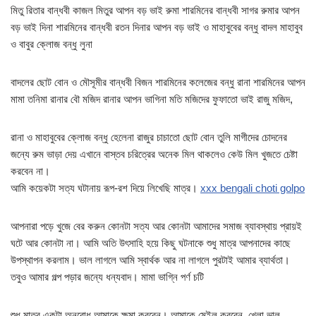
মিতু রিতার বান্ধবী কাজল মিতুর আপন বড় ভাই রুমা শারমিনের বান্ধবী সাগর রুমার আপন
বড় ভাই দিনা শারমিনের বান্ধবী রতন দিনার আপন বড় ভাই ও মাহাবুবের বন্ধু বাদল মাহাবুব
ও বাবুর ক্লোজ বন্ধু লুনা
বাদলের ছোট বোন ও মৌসূমীর বান্ধবী বিজন শারমিনের কলেজের বন্ধু রানা শারমিনের আপন
মামা তনিমা রানার বৌ মজিদ রানার আপন ভাগিনা মতি মজিদের ফুফাতো ভাই রাজু মজিদ,
রানা ও মাহাবুবের ক্লোজ বন্ধু হেলেনা রাজুর চাচাতো ছোট বোন তুলি মাগীদের চোদনের
জন্যে রুম ভাড়া দেয় এখানে বাস্তব চরিত্রের অনেক মিল থাকলেও কেউ মিল খুজতে চেষ্টা
করবেন না।
আমি কয়েকটা সত্য ঘটানায় রূপ-রশ দিয়ে লিখেছি মাত্র।
xxx bengali choti golpo
আপনারা পড়ে খুজে বের করুন কোনটা সত্য আর কোনটা আমাদের সমাজ ব্যাবস্থায় প্রায়ই
ঘটে আর কোনটা না। আমি অতি উৎসাহি হয়ে কিছু ঘটনাকে শুধু মাত্র আপনাদের কাছে
উপস্থাপন করলাম। ভাল লাগলে আমি স্বার্থক আর না লাগলে পুরটাই আমার ব্যার্থতা।
তবুও আমার গল্প পড়ার জন্যে ধন্যবাদ। মামা ভাগ্নি পর্ণ চটি
শুধু মাত্র একটা অনুরোধ আমাকে ক্ষমা করবেন। আমাকে মেইল করবেন, খেলা ভাল