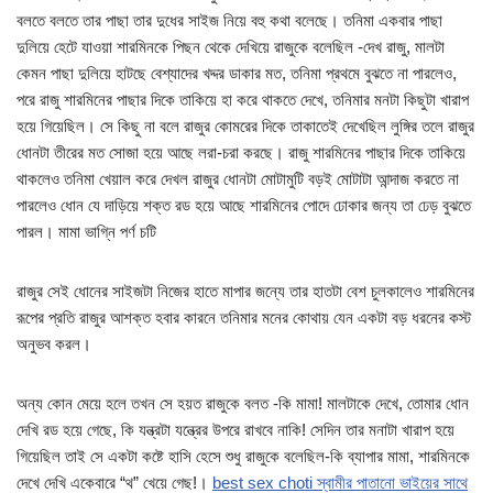
বলতে বলতে তার পাছা তার দুধের সাইজ নিয়ে বহু কথা বলেছে। তনিমা একবার পাছা
দুলিয়ে হেটে যাওয়া শারমিনকে পিছন থেকে দেখিয়ে রাজুকে বলেছিল -দেখ রাজু, মালটা
কেমন পাছা দুলিয়ে হাটছে বেশ্যাদের খদ্দর ডাকার মত, তনিমা প্রথমে বুঝতে না পারলেও,
পরে রাজু শারমিনের পাছার দিকে তাকিয়ে হা করে থাকতে দেখে, তনিমার মনটা কিছুটা খারাপ
হয়ে গিয়েছিল। সে কিছু না বলে রাজুর কোমরের দিকে তাকাতেই দেখেছিল লুঙ্গির তলে রাজুর
ধোনটা তীরের মত সোজা হয়ে আছে লরা-চরা করছে। রাজু শারমিনের পাছার দিকে তাকিয়ে
থাকলেও তনিমা খেয়াল করে দেখল রাজুর ধোনটা মোটামুটি বড়ই মোটাটা আন্দাজ করতে না
পারলেও ধোন যে দাড়িয়ে শক্ত রড হয়ে আছে শারমিনের পোদে ঢোকার জন্য তা ঢেড় বুঝতে
পারল। মামা ভাগ্নি পর্ণ চটি
রাজুর সেই ধোনের সাইজটা নিজের হাতে মাপার জন্যে তার হাতটা বেশ চুলকালেও শারমিনের
রূপের প্রতি রাজুর আশক্ত হবার কারনে তনিমার মনের কোথায় যেন একটা বড় ধরনের কস্ট
অনুভব করল।
অন্য কোন মেয়ে হলে তখন সে হয়ত রাজুকে বলত -কি মামা! মালটাকে দেখে, তোমার ধোন
দেখি রড হয়ে গেছে, কি যন্ত্রটা যন্ত্রের উপরে রাখবে নাকি! সেদিন তার মনাটা খারাপ হয়ে
গিয়েছিল তাই সে একটা কষ্টে হাসি হেসে শুধু রাজুকে বলেছিল-কি ব্যাপার মামা, শারমিনকে
দেখে দেখি একেবারে “থ” খেয়ে গেছ!।
best sex choti স্বামীর পাতানো ভাইয়ের সাথে