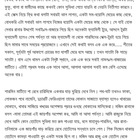
ফুফু, খালা বা মামীদের কাছে কখনই কোন সুভিধা পেতে যায়নি বা নেয়নি নিতীগত কারনে।
এই সেক্স নিয়ে ফ্রি কথা বলাটা সবারই ভাল লাগত, একটা সম-বয়োসি মেয়ের কাছ থেকে,
বোধকরি এটা সবারই ভাল লাগবে নিজের বয়োসি একটা মেয়ের কাছ থেকে। সে যাই হোক
সেবার রানার উদ্দগেই সবাই ক্স-বাজারে গিয়ে ছিল অনেকটা ফ্যামিলী টুরে, আসলে টুরটা
ফ্যামেলী হলেও শেষ পর্যন্ত তা আর ফ্যামেলী না থেকে শারমিনের সেক্স-টুরই হয়ে গিয়ে
ছিল মামার সাথে সময়ের প্রয়োজনে। এখানে সেই কথাই বলব এক এক করে….. শীতের
সকাল, সূর্য্যটা পূর্ব আকাশে চোরের মত ঘাপটি মেরে বসে আছে। তখন সাতটা কি সাড়ে
সাতটা। বাস এসে থামল একটা নিদৃষ্ট স্থানে, এক এক করে সবাই নামল ক্স-বাজারের
মাটিতে। এটাই প্রথম সবার এক সাথে আসা, আলাদা আলাদা সবাই কম বেশি এসেছে
অনেক বার।
শারমিন মাটিতে পা রেখে চারিদিকে একবার ঘাড় ঘুরিয়ে দেখে নিল। পথ-ঘাট তখনও ফাকা,
লোকজন পথে নামেনি, দুচারটি ফেরিওয়ালা তাদের দোকান সাজাতে ব্যাস্ত হলেও খাবারের
দোকানে, খাবার সাজিয়ে খদ্দরের অপেক্ষায় প্রহর গুনছে দোকানের মালিকেরা। মজিদ রানাকে
বলল -মামা তোমরা এই জায়গাঁয় অপেক্ষা কর, আমি না আসা পর্যন্ত। আমি রাজুকে নিয়ে
দেখে আসি কোন হোটেলে সুভিদা মত রুম পাওয়া যায়, বলে মাহাবুব-শারমিন, আর রানা-
তনিমাকে এক জায়গাঁয় দাড় করিয়ে রেখে হোটেলের সন্ধানে চলে গেল। পিক সিজেন থাকায়
হোটেলে কামড়া পাওয়াটা খুব একটা সহজ ছিল না। মজিদ আর রাজু এক হোটেল থেকে