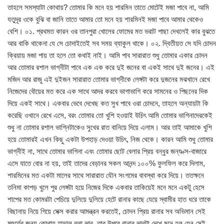
তাহলে সমস্যাটা কোথায়? তোমার কি মনে হয় শারমিন তাতে মোটেই মজা পাবে না, আমি
যতুদূর ওকে বুঝি বা জানি তাতে আমার তো মনে হয় শারমিনই মজা পাবে আমার থেকেও
বেশি। ০১. প্রথমত কারন ওর তানপুরা খোলের ফোমের মত ভরাট পাছা দেখলেই কার বুঝতে
আর বাকি থাকেনা যে সে চোদাইতেই সব সময় ব্যাকুল থাকে। ০২. দ্বিতীয়ত সে যদি চোদন
ক্রিয়ায় মজা পায় তা হলে তো কথাই নাই। আমি পাব সারারাত শুধু তোমার একার চোদন
আর তোমার রশাল ভাগ্নীটা পাবে এক এক করে দুই জনের বা একই সাথে দুই জনের। এই
মজিদ আর রাজু এই দুইজন সারারাত তোমার ভাগ্নীকে লেঙ্গটা করে দুজনের মঝখানে রেখে
নিজেদের বৌয়ের মত করে এক সাথে আদর করবে ভাগাভাগি করে সামনের ও পিছনের দিক
দিয়ে একই সাথে। একবার ভেবে দেখেছ কত সুখ পাবে ওরা চোদনে, তাহলে অন্যায়টা কি
করেছি ওখানে রেখে এসে, বরং তোমার তো খুশি হওয়াই উচিৎ আমি তোমার ভাগিনাদেরকেই
শুধু না তোমার রশাল ভাগ্নিটাকেও সুখের রাত বানিয়ে দিয়ে এলাম। আর তাই আমাকে খুশি
হয়ে তোমারই এখন কিছু একটা উপহাড় দেওয়া উচিৎ, নিজ থেকে। কারন আমি শুধু তোমার
ভাগ্নীই না, সাথে তোমার ভাগিনা এবং তোমার ছোট বেলার প্রিয় বন্ধুর জন্য ক্স-বাজারে
এসে যাতে বোর না হয়, তাই তাদের বেড়ানর সকল আনন্দ ১০০% ফুলফিল করে দিলাম,
শারমিনের মত একটা মালের সাথে সারারাত যৌন সংগমের বাবস্থা করে দিয়ে। ততক্ষনে
তনিমা কাপড় খুলে পুর লেঙ্গটা হয়ে নিজের দিকে একবার তাকিয়েই মনে মনে একটু হেসে
শাপের মত কোমরটা পেচিয়ে দুলিয়ে দুলিয়ে হেটে রানার কাছে যেয়ে স্বামীর হাত ধরে তাকে
বিছানায় নিয়ে গিয়ে সেক্স করার আমন্ত্রন করতেই, চোদন প্রিয় রানার সব অভিমান সেই
মূহুর্তের জন্য কোথায় হাড়াল বলা ভার, তার উপরে রানার ভাবটা দেখে মনে হল যেন সেই