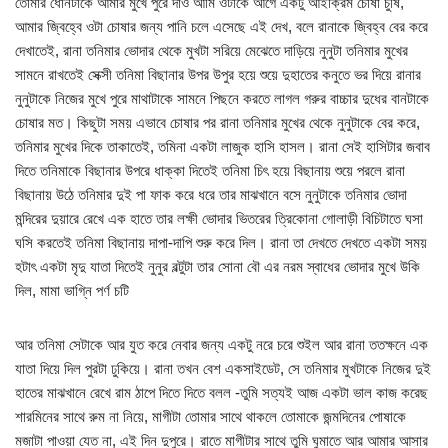
তোমার ধোনটাকে আমার মুখে পুরে দাও আমি ওটাকে আগে একটু আইক্রিম চোষা চুষি,
আমার জ্বিহ্বে ওটা চোষার জন্য পানি চলে এসেছে এই দেখ, বলে রানাকে জ্বিহ্ব বের করে
দেখাতেই, রানা তনিমার ভোদার থেকে মুখটা সরিয়ে মেঝেতে দাড়িয়ে নুনুটা তনিমার মুখের
সামনে রাখতেই সেক্সী তনিমা বিছানার উপর উপুর হয়ে শুয়ে দুহাতের কনুতে ভর দিয়ে রানার
নুনুটাকে নিজের মুখে পুরে মাথাটাকে সামনে পিছনে করতে লাগল গরুর বাচ্চার দুধের বানটাকে
চোষার মত। কিছুটা সময় এভাবে চোষার পর রানা তনিমার মুখের থেকে নুনুটাকে বের করে,
তনিমার মুখের দিকে তাকাতেই, তমিনা একটা লাজুক হাসি হাসল। রানা সেই হাসিটার জবাব
দিতে তনিমাকে বিছানার উপরে ধাক্কা দিতেই তনিমা চিৎ হয়ে বিছানায় শুয়ে পরলে রানা
বিছানায় উঠে তনিমার দুই পা ফাক করে ধরে তার মাঝখানে বসে নুনুটাকে তনিমার ভোদা
মন্দিরের দুয়ারে রেখে এক হাতে তার লক্ষী ভোদার ভিতরের ত্রিকোনা গোলাড়ী বিচিটাতে ঘসা
ঘসি করতেই তনিমা বিছানায় দাপা-দাপি শুরু করে দিল। রানা তা দেখতে দেখতে একটা সময়
হটাৎ একটা মৃদু যাতা দিতেই নুনুর বল্টুটা তার সোনা বৌ এর নরম স্বাধের ভোদার মুখে উকি
দিল, মামা ভাগ্নি পর্ণ চটি
আর তনিমা সেটাকে আর যুত করে নেবার জন্য একটু নরে চরে শুইল আর রানা ততক্ষনে এক
যাতা দিয়ে দিল পুরটা ঢুকিয়ে। রানা তখন বেশ একসাইডেট, সে তনিমার মুখটাকে নিজের দুই
হাতের মাঝখানে রেখে রাম ঠাপে দিতে দিতে বলল -তুমি সত্যই আজ একটা ভাল কাজ করেছ
শারমিনের সাথে রুম না নিয়ে, মাগীটা তোমার সাথে থাকলে তোমাকে জন্মদিনের পোষাকে
মজাটা পাওয়া যেত না, এই দিন দুপুরে। রাতে মাগীটার সাথে তুমি ঘুমাতে আর আমার আসার