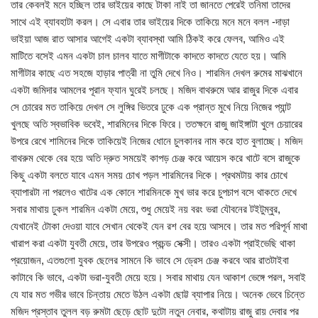
তার কেবলই মনে হচ্ছিল তার ভাইয়ের কাছে টাকা নাই তা জানতে পেরেই তনিমা তাদের
সাথে এই ব্যাবহাটা করল। সে এবার তার ভাইয়ের দিকে তাকিয়ে মনে মনে বলল -দাড়া
ভাইয়া আজ রাত আসার আগেই একটা ব্যাবস্থা আমি ঠিকই করে ফেলব, আমিও এই
মাটিতে বসেই এমন একটা চাল চালব যাতে মাগীটাকে কাদতে কাদতে যেতে হয়। আমি
মাগীটার কাছে এত সহজে হাড়ার পাত্রী না তুমি দেখে নিও। শারমিন দেখল রুমের মাঝখানে
একটা জমিদার আমলের পূরান ফ্যান ঘুরেই চলছে। মজিদ বাথরুমে আর রাজুর দিকে এবার
সে চোরের মত তাকিয়ে দেখল সে লুঙ্গির ভিতরে ঢুকে এক প্রান্ত মুখে নিয়ে নিজের প্যান্ট
খুলছে অতি স্বভাবিক ভবেই, শারমিনের দিকে ফিরে। ততক্ষনে রাজু জাইঙ্গাটা খুলে চেয়ারের
উপরে রেখে শামিনের দিকে তাকিয়েই নিজের ধোনে চুলকানর নাম করে হাত বুলাচ্ছে। মজিদ
বাথরুম থেকে বের হয়ে অতি দ্রুত সময়েই কাপড় চেঞ্জ করে আয়েস করে খাটে বসে রাজুকে
কিছু একটা বলতে যাবে এমন সময় চোখ পড়ল শারমিনের দিকে। প্রথমটায় কার চোখে
ব্যাপারটা না পরলেও খাটের এক কোনে শারমিনকে মুখ ভার করে চুপচাপ বসে থাকতে দেখে
সবার মাথায় ঢুকল শারমিন একটা মেয়ে, শুধু মেয়েই নয় বরং ভরা যৌবনের টইটুম্বুর,
যেখানেই টোকা দেওয়া যাবে সেখান থেকেই যেন রশ বের হয়ে আসবে। তার মত পরিপূর্ন মাথা
খারাপ করা একটা যুবতী মেয়ে, তার উপরেও প্রচন্ড সেক্সী। তারও একটা প্রাইভেছি থাকা
প্রয়োজন, এতগুলো যুবক ছেলের সামনে কি ভাবে সে ড্রেস চেঞ্জ করবে আর রাতটাইবা
কাটাবে কি ভাবে, একটা ভরা-যুবতী মেয়ে হয়ে। সবার মাথায় যেন আকাশ ভেঙ্গে পরল, সবাই
যে যার মত গভীর ভাবে চিন্তায় মেতে উঠল একটা ছোট্ট ব্যাপার নিয়ে। অনেক ভেবে চিন্তে
মজিদ প্রস্তাব তুলল বড় রুমটা ছেড়ে ছোট দুটো নতুন নেবার, কথাটায় রাজু রায় দেবার পর