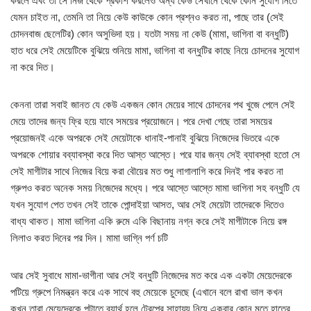
করলে এবং তা সে নিজ থেকে প্রকাশ করলেও অন্য কেউ সেখানে থেকে কোন সুযোগ নিতে
যেমন চাইত না, তেমনি তা নিয়ে কেউ কাউকে কোন প্রশ্নও করত না, পাছে তার (সেই
চোদনবাজ ছেলেটির) কোন অসুভিদা হয়। যতটা সময় না কেউ (মামা, ভাগিনা বা বন্ধুটি)
হাত ধরে সেই মেয়েটিকে বুঝিয়ে শুনিয়ে মামা, ভাগিনা বা বন্ধুটির কাছে নিয়ে চোদনের সুযোগ
না করে দিত।
কেননা তারা সবাই জানত যে কেউ একজন কোন মেয়ের সাথে চোদনের পথ খুজে পেলে সেই
মেয়ে তাদের জন্য ফ্রি হয়ে যাবে সময়ের প্রয়োজনে। পরে দেখা গেছে তারা সময়ের
প্রয়োজনই একে অপরকে সেই মেয়েটাকে ধানাই-পানাই বুঝিয়ে নিজেদের ভিতরে একে
অপরকে শোয়ার বব্যাবস্থা করে দিত আস্ত আস্তে। পরে যার জন্য সেই ব্যাবস্থা হতো সে
সেই মাগীটার সাথে নিজের বিয়ে করা বৌয়ের মত শুধু লাগালাগি করে দিনই পার করত না
গ্রুপও করত অনেক সময় নিজেদের মধ্যে। পরে আস্তে আস্তে মামা ভাগিনা সহ বন্ধুটি যে
যখন সুযোগ পেত তখন সেই তাকে পোন্দাইয়া আসত, আর সেই মেয়েটা তাদেরকে দিতেও
বাধ্য থাকত। মামা ভাগিনা একি রুমে একি বিছানায় নগ্ন করে সেই মাগীটাকে নিয়ে রঙ্গ
লিলাও করত দিনের পর দিন। মামা ভাগ্নি পর্ণ চটি
আর সেই সুবাধে মামা-ভাগীনা আর সেই বন্ধুটি নিজেদের মত করে এক একটা মেয়েদেরকে
পটিয়ে গ্রুপে নিমন্ত্রন করে এক সাথে বহু মেয়েকে চুদেছে (এখানে বলে রাখা ভাল কখন
কখন তারা মেয়েদেরকে পটাতে ব্যার্থ হলে ট্রেপের সাহায্য নিয়ে একবার কোন মতে হাতের