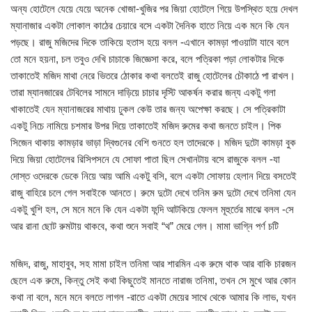
অন্য হোটেলে যেয়ে যেয়ে অনেক খোজা-খুজির পর জিয়া হোটেলে গিয়ে উপস্থিত হয়ে দেখল
ম্যানাজার একটা লোকাল কাঠের চেয়ারে বসে একটা দৈনিক হাতে নিয়ে এক মনে কি যেন
পড়ছে। রাজু মজিদের দিকে তাকিয়ে হতাস হয়ে বলল -এখানে কামড়া পাওয়াটা যাবে বলে
তো মনে হয়না, চল তবুও দেখি চাচাকে জিজ্ঞেসা করে, বলে পত্রিকা পড়া লোকটার দিকে
তাকাতেই মজিদ মাথা নেরে ভিতরে ঠোকার কথা বলতেই রাজু হোটেলের চৌকাঠে পা রাখল।
তারা ম্যানজারের টেবিলের সামনে দাড়িয়ে চাচার দৃস্টি আকর্ষন করার জন্য একটু গলা
খাকাতেই যেন ম্যানাজরের মাথায় ঢুকল কেউ তার জন্য অপেক্ষা করছে। সে পত্রিকাটা
একটু নিচে নামিয়ে চশমার উপর দিয়ে তাকাতেই মজিদ রুমের কথা জনতে চাইল। পিক
সিজেন থাকায় কামড়ার ভাড়া দ্বিগুনের বেশি গুনতে হল তাদেরকে। মজিদ দুটো কামড়া বুক
দিয়ে জিয়া হোটেলের রিসিপসনে যে সোফা পাতা ছিল সেখানটায় বসে রাজুকে বলল -যা
দোস্ত ওদেরকে ডেকে নিয়ে আয় আমি একটু বসি, বলে একটা সোফায় হেলান দিয়ে বসতেই
রাজু বাহিরে চলে গেল সবাইকে আনতে। রুমে দুটো দেখে তনিম রুম দুটো দেখে তনিমা যেন
একটু খুশি হল, সে মনে মনে কি যেন একটা ফন্দি আটকিয়ে ফেলল মূহুর্তের মাঝে বলল -সে
আর রানা ছোট রুমটায় থাকবে, কথা শুনে সবাই “থ” মেরে গেল। মামা ভাগ্নি পর্ণ চটি
মজিদ, রাজু, মাহাবুব, সহ মামা চাইল তনিমা আর শারমিন এক রুমে থাক আর বাকি চারজন
ছেলে এক রুমে, কিন্তু সেই কথা কিছুতেই মানতে নারাজ তনিমা, তখন সে মুখে আর কোন
কথা না বলে, মনে মনে বলতে লাগল -রাতে একটা মেয়ের সাথে থেকে আমার কি লাভ, যখন