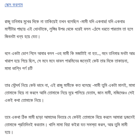
সেক্স করলাম
রাজু তনিমার মুখের দিকে না তাকিয়েই তখন বলেছিল -মামী যদি একবার! যদি একবার
মাগীটার পাছায় এই ধোনটাকে, লুঙ্গির উপর থেকে ধরেই বলল -ঠেসে ধরতে পারতাম তা হলে
জিবনটা ধন্য হয়ে যেত।
বলে একটা ডোগ গিলে আবার বলল -ওহ মামী কি মজাটাই না হত.., শুনে তনিমার মনটা আর
খারাপ হয়ে গিয়ে ছিল, সে মনে মনে ভাবল শারমিনের জন্যেই কেউ তার দিকে তাকায়না,
মামা ভাগ্নি পর্ণ চটি
তার সৌন্দর্য নিয়ে কেউ ভাবে না, এই রাজু মামীকে কত বলেছে -মামী তুমি একটা মালই, মামা
তোমাকে বিয়ে না করলে আমি তোমাকে নিয়ে দূরে পালিয়ে যেতাম, জান মামী, মজিদেরও সেই
একই কথা তোমাকে নিয়ে।
তবে একথা ঠিক মামী ছাড়া আমাদের ভিতরে যে কেউই তোমাকে বিয়ে করলে আমারা দুজনেই
তোমাকে প্রতিদিনই করতাম। খালি মামা বিয়া কইরা যত সমস্যা করল, আর তুমি মামী
হয়ে।