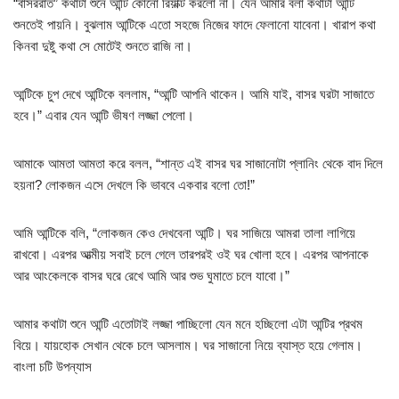
“বাসররাত” কথাটা শুনে আন্টি কোনো রিয়াক্ট করলো না। যেন আমার বলা কথাটা আন্টি
শুনতেই পায়নি। বুঝলাম আন্টিকে এতো সহজে নিজের ফাদে ফেলানো যাবেনা। খারাপ কথা
কিনবা দুষ্টু কথা সে মোটেই শুনতে রাজি না।
আন্টিকে চুপ দেখে আন্টিকে বললাম, “আন্টি আপনি থাকেন। আমি যাই, বাসর ঘরটা সাজাতে
হবে।” এবার যেন আন্টি ভীষণ লজ্জা পেলো।
আমাকে আমতা আমতা করে বলল, “শান্ত এই বাসর ঘর সাজানোটা প্লানিং থেকে বাদ দিলে
হয়না? লোকজন এসে দেখলে কি ভাববে একবার বলো তো!”
আমি আন্টিকে বলি, “লোকজন কেও দেখবেনা আন্টি। ঘর সাজিয়ে আমরা তালা লাগিয়ে
রাখবো। এরপর আত্মীয় সবাই চলে গেলে তারপরই ওই ঘর খোলা হবে। এরপর আপনাকে
আর আংকেলকে বাসর ঘরে রেখে আমি আর শুভ ঘুমাতে চলে যাবো।”
আমার কথাটা শুনে আন্টি এতোটাই লজ্জা পাচ্ছিলো যেন মনে হচ্ছিলো এটা আন্টির প্রথম
বিয়ে। যায়হোক সেখান থেকে চলে আসলাম। ঘর সাজানো নিয়ে ব্যাস্ত হয়ে গেলাম।
বাংলা চটি উপন্যাস