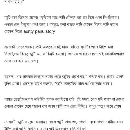
লাগবে হিহি।”
আন্টি মজা হিসেবে মেসেজ পড়ছিলো আর আমি যৌনতা ভরা মন নিয়ে এসব লিখছিলাম।
এভাবে বেশ কিছুক্ষণ কথা হলো। বস্তুত, কথা বলতে আমি মেসেজ দিতাম আন্টি ভয়েস
মেসেজ দিতো৷ aunty panu story
এভাবেই চলতে থাকে। তাই আজকে একটু সাহস বাড়িয়ে স্বামীর আদর টাইপ কথা
লিখেছিলাম কিন্তু আন্টি অনেক রিয়াক্ট করলো। আমাকে খারাপ ভাবলো তাই হোয়াটসঅ্যাপ
থেকে বের হয়ে আসলাম।
অনেক্ষণ ধরে ভাবলাম কিভাবে আমার প্রতি আন্টির খারাপ ধারণা পালটে যায়। মাথায় একটা
বুদ্ধি এলো। মেসেজে টাইপ করলাম, “আমি আন্তরিক ভাবে দুঃখিত সবার কাছে।
আমার হোয়াটসঅ্যাপ আইডিটা হ্যাক হয়েছিলো তাই এই সময়ে কেও যদি খারাপ বা নোংরা
কোনো মেসেজ পেয়ে থাকেন তার জন্য আমি মাফ চেয়ে নিচ্ছি। বন্ধুর মায়ের সাথে প্রেম
মেসেজটা আন্টিকে সেন্ড করলাম। ব্যাস আন্টি ফাদে পড়ে গেলো। বুঝে গেলো স্বামীর আদর
টাইপ কথা আমি লিখিনি। আমার আইডির হ্যাকার লিখেছিলো।