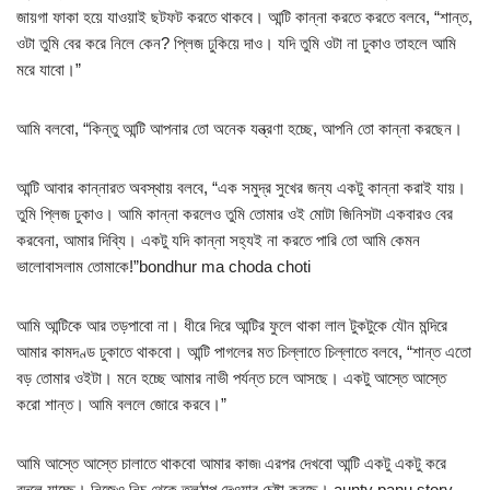
জায়গা ফাকা হয়ে যাওয়াই ছটফট করতে থাকবে। আন্টি কান্না করতে করতে বলবে, “শান্ত,
ওটা তুমি বের করে নিলে কেন? প্লিজ ঢুকিয়ে দাও। যদি তুমি ওটা না ঢুকাও তাহলে আমি
মরে যাবো।”
আমি বলবো, “কিন্তু আন্টি আপনার তো অনেক যন্ত্রণা হচ্ছে, আপনি তো কান্না করছেন।
আন্টি আবার কান্নারত অবস্থায় বলবে, “এক সমুদ্র সুখের জন্য একটু কান্না করাই যায়।
তুমি প্লিজ ঢুকাও। আমি কান্না করলেও তুমি তোমার ওই মোটা জিনিসটা একবারও বের
করবেনা, আমার দিব্যি। একটু যদি কান্না সহ্যই না করতে পারি তো আমি কেমন
ভালোবাসলাম তোমাকে!”bondhur ma choda choti
আমি আন্টিকে আর তড়পাবো না। ধীরে দিরে আন্টির ফুলে থাকা লাল টুকটুকে যৌন মন্দিরে
আমার কামদণ্ড ঢুকাতে থাকবো। আন্টি পাগলের মত চিল্লাতে চিল্লাতে বলবে, “শান্ত এতো
বড় তোমার ওইটা। মনে হচ্ছে আমার নাভী পর্যন্ত চলে আসছে। একটু আস্তে আস্তে
করো শান্ত। আমি বললে জোরে করবে।”
আমি আস্তে আস্তে চালাতে থাকবো আমার কাজ৷ এরপর দেখবো আন্টি একটু একটু করে
বদলে যাচ্ছে। নিজেও নিচ থেকে তলঠাপ দেওয়ার চেষ্টা করছে। aunty panu story