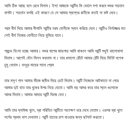
আমি ঠিক আছে বলে রেখে দিলাম। ইস! আজকে আন্টির কি বেহাল দশা করবে শুভর শয়তান
বাপটা। শয়তান বলছি এই কারণে যে সে আমার স্বপ্নের রানীকে কতই না কষ্ট দেবে।
গরম বীর্য দিয়ে আমার দীপালি আন্টির নরম যোনীকে স্নান করিয়ে দেবে। আন্টিও নির্লজ্জের মত
সেই বীর্য নিজের যোনীতে নিয়ে ঘুমিয়ে যাবে।
প্রচন্ড হিংসা হচ্ছে আমার। শুভর বাপের জায়গায় আমি থাকলে আমি আন্টি শুধুই ভালোবাসা
দিতাম। আগেই যৌন মিলন করতাম না। তার রসালো ঠোঁটে আমার ঠোঁট দিয়ে মিনিট দশেক
চুমু খেতাম। বন্ধুর মায়ের সাথে প্রেম
তার মসৃণ গাল আমার ভীজে জ্বীভ দিয়ে চেটে দিতাম। আন্টি নিজেকে আটকাতে না পেরে
আমার দুই হাত তার বুকের উপর নিয়ে যেতো। আমি বড় আদর করে তার স্তন গুলোকে
আদর দিতাম। আমার আদরে আন্টি ভিজে যেত।
আমি তার ব্লাউজ খুলে, ব্রা পরিহিত আন্টিতে অনেক্ষণ ধরে দেখে যেতাম। এরপর ব্রা খুলে
সর্গের প্রথম ধাপ দেখতাম। আন্টি হাতের চাপ খাওয়ার জন্য ছটফট করতো।