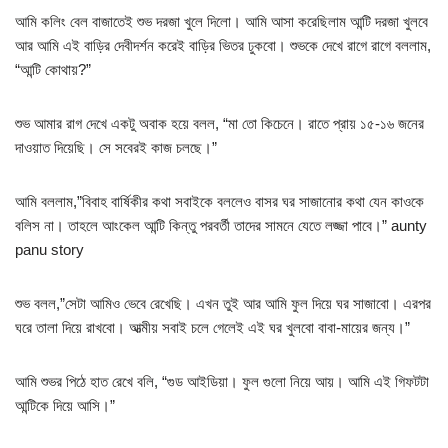
আমি কলিং বেল বাজাতেই শুভ দরজা খুলে দিলো। আমি আসা করেছিলাম আন্টি দরজা খুলবে
আর আমি এই বাড়ির দেবীদর্শন করেই বাড়ির ভিতর ঢুকবো। শুভকে দেখে রাগে রাগে বললাম,
“আন্টি কোথায়?”
শুভ আমার রাগ দেখে একটু অবাক হয়ে বলল, “মা তো কিচেনে। রাতে প্রায় ১৫-১৬ জনের
দাওয়াত দিয়েছি। সে সবেরই কাজ চলছে।”
আমি বললাম,”বিবাহ বার্ষিকীর কথা সবাইকে বললেও বাসর ঘর সাজানোর কথা যেন কাওকে
বলিস না। তাহলে আংকেল আন্টি কিন্তু পরবর্তী তাদের সামনে যেতে লজ্জা পাবে।” aunty
panu story
শুভ বলল,”সেটা আমিও ভেবে রেখেছি। এখন তুই আর আমি ফুল দিয়ে ঘর সাজাবো। এরপর
ঘরে তালা দিয়ে রাখবো। আত্মীয় সবাই চলে গেলেই এই ঘর খুলবো বাবা-মায়ের জন্য।”
আমি শুভর পিঠে হাত রেখে বলি, “গুড আইডিয়া। ফুল গুলো নিয়ে আয়। আমি এই গিফটটা
আন্টিকে দিয়ে আসি।”