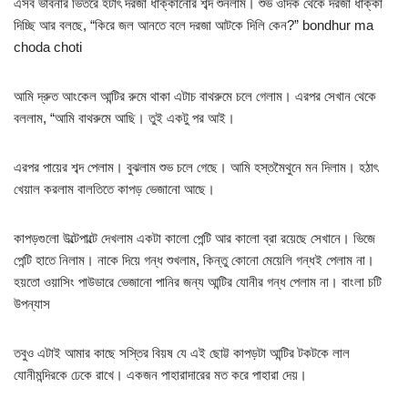
এসব ভাবনার ভিতরে হটাৎ দরজা ধাক্কানোর শব্দ শুনলাম। শুভ ওদিক থেকে দরজা ধাক্কা
দিচ্ছি আর বলছে, “কিরে জল আনতে বলে দরজা আটকে দিলি কেন?” bondhur ma
choda choti
আমি দ্রুত আংকেল আন্টির রুমে থাকা এটাচ বাথরুমে চলে গেলাম। এরপর সেখান থেকে
বললাম, “আমি বাথরুমে আছি। তুই একটু পর আই।
এরপর পায়ের শব্দ পেলাম। বুঝলাম শুভ চলে গেছে। আমি হস্তমৈথুনে মন দিলাম। হঠাৎ
খেয়াল করলাম বালতিতে কাপড় ভেজানো আছে।
কাপড়গুলো উল্টেপাল্টে দেখলাম একটা কালো পেন্টি আর কালো ব্রা রয়েছে সেখানে। ভিজে
পেন্টি হাতে নিলাম। নাকে দিয়ে গন্ধ শুখলাম, কিন্তু কোনো মেয়েলি গন্ধই পেলাম না।
হয়তো ওয়াসিং পাউডারে ভেজানো পানির জন্য আন্টির যোনীর গন্ধ পেলাম না। বাংলা চটি
উপন্যাস
তবুও এটাই আমার কাছে সস্তির বিয়ষ যে এই ছোট্ট কাপড়টা আন্টির টকটকে লাল
যোনীমন্দিরকে ঢেকে রাখে। একজন পাহারাদারের মত করে পাহারা দেয়।