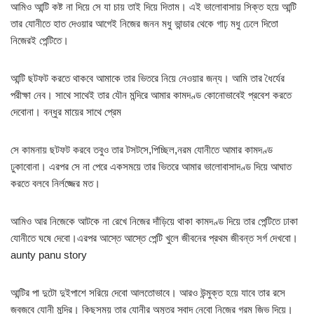
আমিও আন্টি কষ্ট না দিয়ে সে যা চায় তাই দিয়ে দিতাম। এই ভালোবাসায় সিক্ত হয়ে আন্টি
তার যোনীতে হাত দেওয়ার আগেই নিজের জনন মধু ভান্ডার থেকে গাঢ় মধু ঢেলে দিতো
নিজেরই পেন্টিতে।
আন্টি ছটফট করতে থাকবে আমাকে তার ভিতরে নিয়ে নেওয়ার জন্য। আমি তার ধৈর্যের
পরীক্ষা নেব। সাথে সাথেই তার যৌন মন্দিরে আমার কামদণ্ড কোনোভাবেই প্রবেশ করতে
দেবোনা। বন্ধুর মায়ের সাথে প্রেম
সে কামনায় ছটফট করবে তবুও তার টসটসে,পিচ্ছিল,নরম যোনীতে আমার কামদণ্ড
ঢুকাবোনা। এরপর সে না পেরে একসময়ে তার ভিতরে আমার ভালোবাসাদণ্ড দিয়ে আঘাত
করতে বলবে নির্লজ্জের মত।
আমিও আর নিজেকে আটকে না রেখে নিজের দাঁড়িয়ে থাকা কামদণ্ড দিয়ে তার পেন্টিতে ঢাকা
যোনীতে ঘষে দেবো।এরপর আস্তে আস্তে পেন্টি খুলে জীবনের প্রথম জীবন্ত সর্গ দেখবো।
aunty panu story
আন্টির পা দুটো দুইপাশে সরিয়ে দেবো আলতোভাবে। আরও উন্মুক্ত হয়ে যাবে তার রসে
জবজবে যোনী মন্দির। কিছুসময় তার যোনীর অমৃতর স্বাদ নেবো নিজের গরম জিভ দিয়ে।