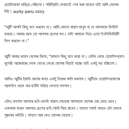
ছোটোখোকা দাড়িয়ে গেছিলো। পরিস্থিতি সেখানেই শেষ করা যাবেনা তাই আমি মেসেজ
দিই। aunty panu story
“আন্টি আপনি কিছু মনে করবেন না। আমি কোনো খারাপ মানুষ না যে আপনাকে ডিস্টার্ব
করবো। আমার বয়স তো আপনার ছেলের মত। তাই আমাকে নিয়ে এতো ইনসিকিউরিটি
ফিল করবেন না।”
আন্টি আবার ভয়েস মেসেজ দিলো, “আসলে কিছু মনে করো না। যেদিন থেকে হোয়াটসঅ্যাপ
খুলেছি আজেবাজে লোক নোংরা নোংরা মেসেজ দিয়েই যাচ্ছে তাই একটু ভয় হচ্ছিলো।
আমিও আন্টির ট্রাস্ট জেতার জন্য একটু নিজের ক্ষতি করলাম। আন্টিকে হোয়াটসঅ্যাপের
প্রফাইল থেকে তার ছবিটা সরিয়ে ফেলতে বললাম।
এটাও বললাম আপনার ছবি দেখেই খারাপ লোকেরা আপনাকে মেসেজ দেয় মেয়ে ভেবে।
এককাজ করেন আপনার ছেলের ছবি পোস্ট দিয়ে রাখেন। তাহলে সবাই ভাববে এটা কোনো
পুরুষের আইডি। তাহলে আর কেও মেসেজ দেবেনা।