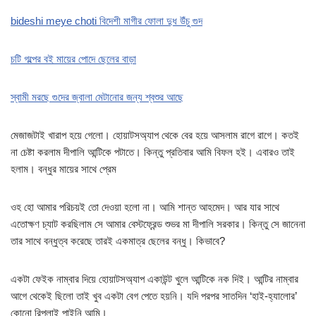
bideshi meye choti বিদেশী মাগীর ফোলা দুধ উঁচু গুদ
চটি গল্পের বই মায়ের পোদে ছেলের বাড়া
স্বামী মরছে গুদের জ্বালা মেটানোর জন্য শ্বশুর আছে
মেজাজটাই খারাপ হয়ে গেলো। হোয়াটসঅ্যাপ থেকে বের হয়ে আসলাম রাগে রাগে। কতই
না চেষ্টা করলাম দীপালি আন্টিকে পটাতে। কিন্তু প্রতিবার আমি বিফল হই। এবারও তাই
হলাম। বন্ধুর মায়ের সাথে প্রেম
ওহ হো আমার পরিচয়ই তো দেওয়া হলো না। আমি শান্ত আহমেদ। আর যার সাথে
এতোক্ষণ চ্যাট করছিলাম সে আমার বেস্টফ্রেন্ড শুভর মা দীপালি সরকার। কিন্তু সে জানেনা
তার সাথে বন্ধুত্ব করেছে তারই একমাত্র ছেলের বন্ধু। কিভাবে?
একটা ফেইক নাম্বার দিয়ে হোয়াটসঅ্যাপ একাউন্ট খুলে আন্টিকে নক দিই। আন্টির নাম্বার
আগে থেকেই ছিলো তাই খুব একটা বেগ পেতে হয়নি। যদি পরপর সাতদিন ‘হাই-হ্যালোর’
কোনো রিপ্লাই পাইনি আমি।