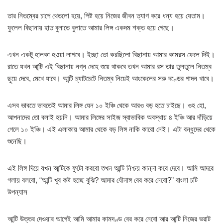
তার নিতম্বের চাপে থেতলো হয়ে, পিষ্ট হয়ে নিজের জীবন ত্যাগ করে ধন্য হয়ে যেতাম।
ফুলেল বিছানায় হাত বুলাতে বুলাতে আমার লিঙ্গ একদম শক্ত হয়ে গেছে।
এখন একটু হালকা হওয়া লাগবে। ইচ্ছা তো করছিলো বিছানায় আমার কামরস ফেলে দিই।
রাতে যখন আন্টি এই বিছানায় নগ্ন দেহে শুয়ে থাকবে তখন আমার রস তার তুলতুলে নিতম্ব
ছুয়ে দেবে, মেখে যাবে। আন্টি চ্যাটচেটে নিতম্ব নিয়েই আংকেলের সরু দণ্ডের গাদন খাবে।
এসব ভাবতে ভাবতেই আমার লিঙ্গ যেন ১০ ইঞ্চি থেকে আরও বড় হতে চাইছে। ওহ হো,
আপনাদের তো বলাই হয়নি। আমার লিঙ্গের সাইজ স্বাভাবিক অবস্থায় ৪ ইঞ্চি আর দাঁড়িয়ে
গেলে ১০ ইঞ্চি। এই এলাকায় আমার থেকে বড় লিঙ্গ নাকি কারো নেই। এটা বন্ধুদের থেকে
শুনেছি।
এই লিঙ্গ দিয়ে যখন আন্টিকে ফুটো করবো তখন আন্টি নিশ্চয় কান্না করে দেবে। আমি আদরে
গলায় বলবো, “আন্টি খুব কষ্ট হচ্ছে বুঝি? আমার যৌনাঙ্গ বের করে নেবো?” বাংলা চটি
উপন্যাস
আন্টি উত্তর দেওয়ার আগেই আমি আমার কামদণ্ড বের করে নেবো আর আন্টি নিজের ভরাট