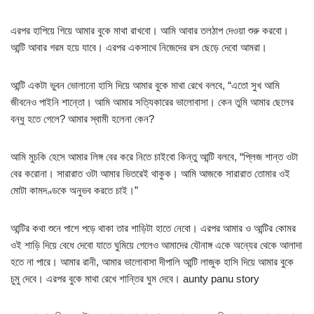
এরপর হাপিয়ে গিয়ে আমার বুকে মাথা রাখবো। আমি আবার তলঠাপ দেওয়া শুরু করবো।
আন্টি আবার গরম হয়ে যাবে। এরপর একসাথে নিজেদের রস ছেড়ে দেবো আমরা।
আন্টি একটা ভুবন ভোলানো হাসি দিয়ে আমার বুকে মাথা রেখে বলবে, “এতো সুখ আমি
জীবনেও পাইনি শান্তো। আমি আমার সত্যিকারের ভালোবাসা। কেন তুমি আমার ছেলের
বন্ধু হতে গেলে? আমার স্বামী হলেনা কেন?
আমি মুচকি হেসে আমার লিঙ্গ বের করে নিতে চাইবো কিন্তু আন্টি বলবে, “প্লিজ শান্ত ওটা
বের করোনা। সারারাত ওটা আমার ভিতরেই থাকুক। আমি আজকে সারারাত তোমার ওই
মোটা কামদণ্ডকে অনুভব করতে চাই।”
আন্টির কথা শুনে পাশে পড়ে থাকা তার শাড়িটা হাতে নেবো। এরপর আমার ও আন্টির কোমর
ওই শাড়ি দিয়ে বেধে দেবো যাতে ঘুমিয়ে গেলেও আমাদের যৌনাঙ্গ একে অন্যের থেকে আলাদা
হতে না পারে। আমার রানী, আমার ভালোবাসা দীপালি আন্টি লাজুক হাসি দিয়ে আমার বুকে
চুমু দেবে। এরপর বুকে মাথা রেখে শান্তির ঘুম দেবে। aunty panu story