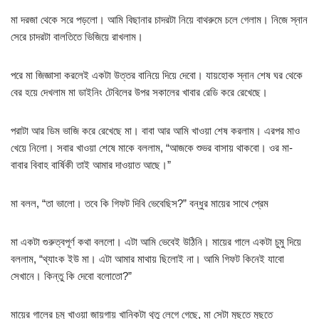
মা দরজা থেকে সরে পড়লো। আমি বিছানার চাদরটা নিয়ে বাথরুমে চলে গেলাম। নিজে স্নান
সেরে চাদরটা বালতিতে ভিজিয়ে রাখলাম।
পরে মা জিজ্ঞাসা করলেই একটা উত্তর বানিয়ে দিয়ে দেবো। যায়হোক স্নান শেষ ঘর থেকে
বের হয়ে দেখলাম মা ডাইনিং টেবিলের উপর সকালের খাবার রেডি করে রেখেছে।
পরাটা আর ডিম ভাজি করে রেখেছে মা। বাবা আর আমি খাওয়া শেষ করলাম। এরপর মাও
খেয়ে নিলো। সবার খাওয়া শেষে মাকে বললাম, “আজকে শুভর বাসায় থাকবো। ওর মা-
বাবার বিবাহ বার্ষিকী তাই আমার দাওয়াত আছে।”
মা বলল, “তা ভালো। তবে কি গিফট দিবি ভেবেছিস?” বন্ধুর মায়ের সাথে প্রেম
মা একটা গুরুত্বপূর্ণ কথা বললো। এটা আমি ভেবেই উঠিনি। মায়ের গালে একটা চুমু দিয়ে
বললাম, “থ্যাংক ইউ মা। এটা আমার মাথায় ছিলোই না। আমি গিফট কিনেই যাবো
সেখানে। কিন্তু কি দেবো বলোতো?”
মায়ের গালের চুমু খাওয়া জায়গায় খানিকটা থুতু লেগে গেছে, মা সেটা মুছতে মুছতে