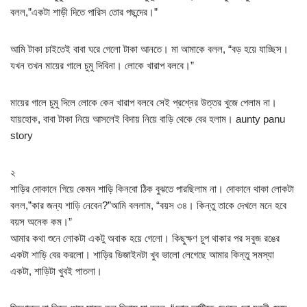
বলল,”একটা শাড়ী দিতে পারিস তোর পছন্দের।”
আমি টাকা চাইতেই বাবা ঘরে গেলো টাকা আনতে। মা আমাকে বলল, “বড় হয়ে যাচ্ছিস।
যখন তখন মায়ের গালে চুমু দিবিনা। লোকে খারাপ বলবে।”
মায়ের গালে চুমু দিলে লোকে কেন খারাপ বলবে সেই প্রশ্নের উত্তর খুজে পেলাম না।
যায়হোক, বাবা টাকা নিয়ে আসলেই বিদায় নিয়ে বাড়ি থেকে বের হলাম। aunty panu
story
২
শাড়ির দোকানে গিয়ে কেমন শাড়ি কিনবো ঠিক বুঝতে পারছিলাম না। দোকানে থাকা লোকটা
বলল,”কার জন্য শাড়ি নেবেন?”আমি বললাম, “বয়স ৩৪। কিন্তু তাকে দেখলে মনে হবে
বয়স অনেক কম।”
আমার কথা শুনে লোকটা একটু অবাক হয়ে গেলো। কিছুক্ষণ চুপ থাকার পর সবুজ রঙের
একটা শাড়ি বের করলো। শাড়ির ডিজাইনটা খুব ভালো লেগেছে আমার কিন্তু সমস্যা
একটা, শাড়িটা খুবই পাতলা।