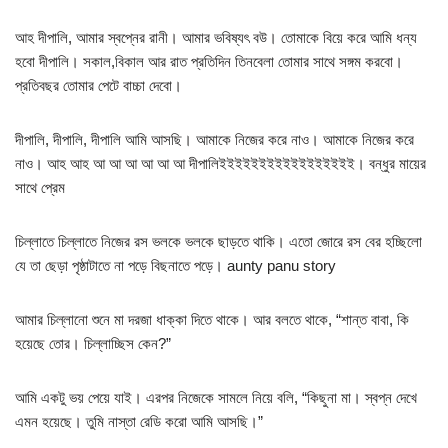
আহ দীপালি, আমার স্বপ্নের রানী। আমার ভবিষ্যৎ বউ। তোমাকে বিয়ে করে আমি ধন্য
হবো দীপালি। সকাল,বিকাল আর রাত প্রতিদিন তিনবেলা তোমার সাথে সঙ্গম করবো।
প্রতিবছর তোমার পেটে বাচ্চা দেবো।
দীপালি, দীপালি, দীপালি আমি আসছি। আমাকে নিজের করে নাও। আমাকে নিজের করে
নাও। আহ আহ আ আ আ আ আ আ দীপালিইইইইইইইইইইইইইইইইই। বন্ধুর মায়ের
সাথে প্রেম
চিল্লাতে চিল্লাতে নিজের রস ভলকে ভলকে ছাড়তে থাকি। এতো জোরে রস বের হচ্ছিলো
যে তা ছেড়া পৃষ্ঠাটাতে না পড়ে বিছনাতে পড়ে। aunty panu story
আমার চিল্লানো শুনে মা দরজা ধাক্কা দিতে থাকে। আর বলতে থাকে, “শান্ত বাবা, কি
হয়েছে তোর। চিল্লাচ্ছিস কেন?”
আমি একটু ভয় পেয়ে যাই। এরপর নিজেকে সামলে নিয়ে বলি, “কিছুনা মা। স্বপ্ন দেখে
এমন হয়েছে। তুমি নাস্তা রেডি করো আমি আসছি।”