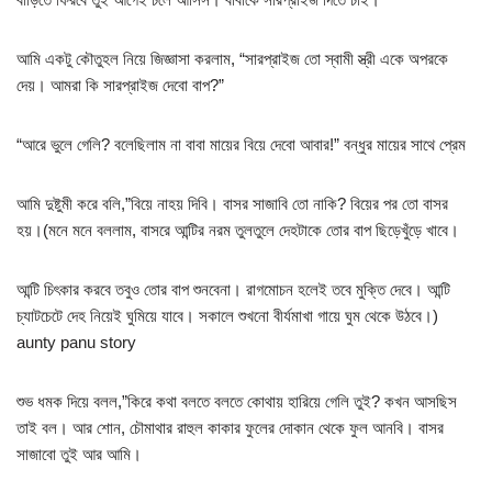
আমি একটু কৌতুহল নিয়ে জিজ্ঞাসা করলাম, “সারপ্রাইজ তো স্বামী স্ত্রী একে অপরকে
দেয়। আমরা কি সারপ্রাইজ দেবো বাপ?”
“আরে ভুলে গেলি? বলেছিলাম না বাবা মায়ের বিয়ে দেবো আবার!” বন্ধুর মায়ের সাথে প্রেম
আমি দুষ্টুমী করে বলি,”বিয়ে নাহয় দিবি। বাসর সাজাবি তো নাকি? বিয়ের পর তো বাসর
হয়।(মনে মনে বললাম, বাসরে আন্টির নরম তুলতুলে দেহটাকে তোর বাপ ছিড়েখুঁড়ে খাবে।
আন্টি চিৎকার করবে তবুও তোর বাপ শুনবেনা। রাগমোচন হলেই তবে মুক্তি দেবে। আন্টি
চ্যাটচেটে দেহ নিয়েই ঘুমিয়ে যাবে। সকালে শুখনো বীর্যমাখা গায়ে ঘুম থেকে উঠবে।)
aunty panu story
শুভ ধমক দিয়ে বলল,”কিরে কথা বলতে বলতে কোথায় হারিয়ে গেলি তুই? কখন আসছিস
তাই বল। আর শোন, চৌমাথার রাহুল কাকার ফুলের দোকান থেকে ফুল আনবি। বাসর
সাজাবো তুই আর আমি।