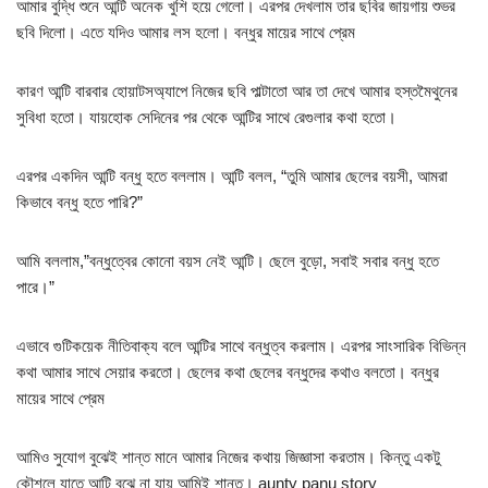
আমার বুদ্ধি শুনে আন্টি অনেক খুশি হয়ে গেলো। এরপর দেখলাম তার ছবির জায়গায় শুভর
ছবি দিলো। এতে যদিও আমার লস হলো। বন্ধুর মায়ের সাথে প্রেম
কারণ আন্টি বারবার হোয়াটসঅ্যাপে নিজের ছবি পাল্টাতো আর তা দেখে আমার হস্তমৈথুনের
সুবিধা হতো। যায়হোক সেদিনের পর থেকে আন্টির সাথে রেগুলার কথা হতো।
এরপর একদিন আন্টি বন্ধু হতে বললাম। আন্টি বলল, “তুমি আমার ছেলের বয়সী, আমরা
কিভাবে বন্ধু হতে পারি?”
আমি বললাম,”বন্ধুত্বের কোনো বয়স নেই আন্টি। ছেলে বুড়ো, সবাই সবার বন্ধু হতে
পারে।”
এভাবে গুটিকয়েক নীতিবাক্য বলে আন্টির সাথে বন্ধুত্ব করলাম। এরপর সাংসারিক বিভিন্ন
কথা আমার সাথে সেয়ার করতো। ছেলের কথা ছেলের বন্ধুদের কথাও বলতো। বন্ধুর
মায়ের সাথে প্রেম
আমিও সুযোগ বুঝেই শান্ত মানে আমার নিজের কথায় জিজ্ঞাসা করতাম। কিন্তু একটু
কৌশলে যাতে আন্টি বুঝে না যায় আমিই শান্ত। aunty panu story