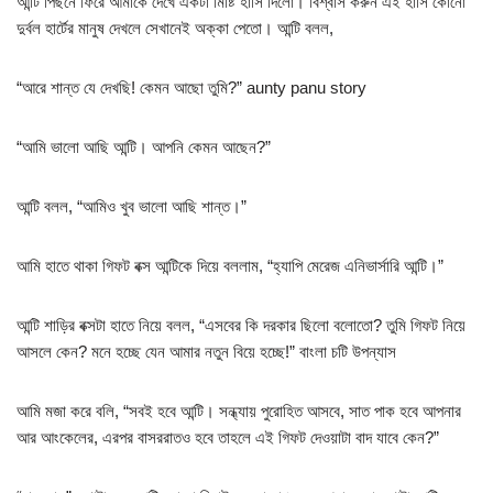
আন্টি পিছনে ফিরে আমাকে দেখে একটা মিষ্টি হাসি দিলো। বিশ্বাস করুন এই হাসি কোনো
দুর্বল হার্টের মানুষ দেখলে সেখানেই অক্কা পেতো। আন্টি বলল,
“আরে শান্ত যে দেখছি! কেমন আছো তুমি?” aunty panu story
“আমি ভালো আছি আন্টি। আপনি কেমন আছেন?”
আন্টি বলল, “আমিও খুব ভালো আছি শান্ত।”
আমি হাতে থাকা গিফট বক্স আন্টিকে দিয়ে বললাম, “হ্যাপি মেরেজ এনিভার্সারি আন্টি।”
আন্টি শাড়ির বক্সটা হাতে নিয়ে বলল, “এসবের কি দরকার ছিলো বলোতো? তুমি গিফট নিয়ে
আসলে কেন? মনে হচ্ছে যেন আমার নতুন বিয়ে হচ্ছে!” বাংলা চটি উপন্যাস
আমি মজা করে বলি, “সবই হবে আন্টি। সন্ধ্যায় পুরোহিত আসবে, সাত পাক হবে আপনার
আর আংকেলের, এরপর বাসররাতও হবে তাহলে এই গিফট দেওয়াটা বাদ যাবে কেন?”