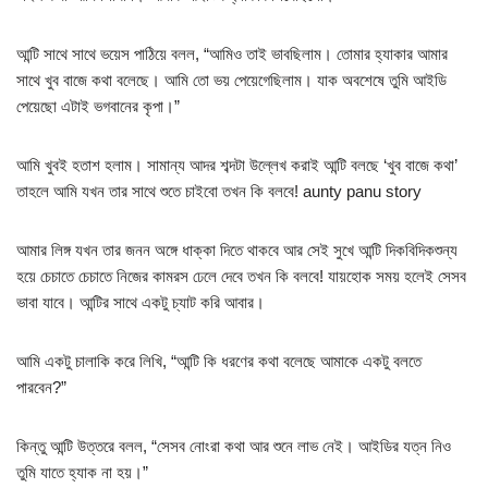
আন্টি সাথে সাথে ভয়েস পাঠিয়ে বলল, “আমিও তাই ভাবছিলাম। তোমার হ্যাকার আমার
সাথে খুব বাজে কথা বলেছে। আমি তো ভয় পেয়েগেছিলাম। যাক অবশেষে তুমি আইডি
পেয়েছো এটাই ভগবানের কৃপা।”
আমি খুবই হতাশ হলাম। সামান্য আদর শব্দটা উল্লেখ করাই আন্টি বলছে ‘খুব বাজে কথা’
তাহলে আমি যখন তার সাথে শুতে চাইবো তখন কি বলবে! aunty panu story
আমার লিঙ্গ যখন তার জনন অঙ্গে ধাক্কা দিতে থাকবে আর সেই সুখে আন্টি দিকবিদিকশুন্য
হয়ে চেচাতে চেচাতে নিজের কামরস ঢেলে দেবে তখন কি বলবে! যায়হোক সময় হলেই সেসব
ভাবা যাবে। আন্টির সাথে একটু চ্যাট করি আবার।
আমি একটু চালাকি করে লিখি, “আন্টি কি ধরণের কথা বলেছে আমাকে একটু বলতে
পারবেন?”
কিন্তু আন্টি উত্তরে বলল, “সেসব নোংরা কথা আর শুনে লাভ নেই। আইডির যত্ন নিও
তুমি যাতে হ্যাক না হয়।”