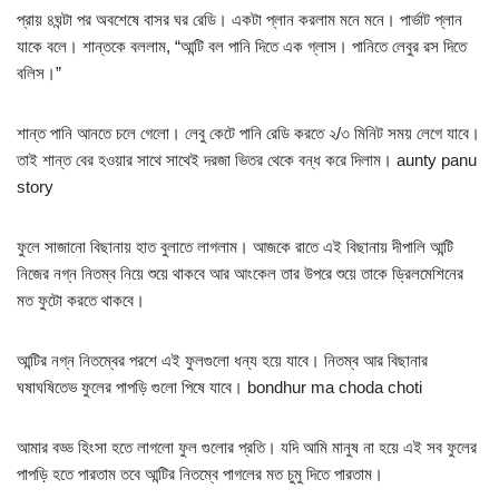
প্রায় ৪ঘন্টা পর অবশেষে বাসর ঘর রেডি। একটা প্লান করলাম মনে মনে। পার্ভাট প্লান
যাকে বলে। শান্তকে বললাম, “আন্টি বল পানি দিতে এক গ্লাস। পানিতে লেবুর রস দিতে
বলিস।”
শান্ত পানি আনতে চলে গেলো। লেবু কেটে পানি রেডি করতে ২/৩ মিনিট সময় লেগে যাবে।
তাই শান্ত বের হওয়ার সাথে সাথেই দরজা ভিতর থেকে বন্ধ করে দিলাম। aunty panu
story
ফুলে সাজানো বিছানায় হাত বুলাতে লাগলাম। আজকে রাতে এই বিছানায় দীপালি আন্টি
নিজের নগ্ন নিতম্ব নিয়ে শুয়ে থাকবে আর আংকেল তার উপরে শুয়ে তাকে ড্রিলমেশিনের
মত ফুটো করতে থাকবে।
আন্টির নগ্ন নিতম্বের পরশে এই ফুলগুলো ধন্য হয়ে যাবে। নিতম্ব আর বিছানার
ঘষাঘষিতেভ ফুলের পাপড়ি গুলো পিষে যাবে। bondhur ma choda choti
আমার বড্ড হিংসা হতে লাগলো ফুল গুলোর প্রতি। যদি আমি মানুষ না হয়ে এই সব ফুলের
পাপড়ি হতে পারতাম তবে আন্টির নিতম্বে পাগলের মত চুমু দিতে পারতাম।