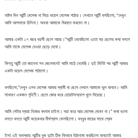
অষ্টম দিন আন্টি মেসেজ না দিয়ে ভয়েস মেসেজ পাঠায়। সেখানে আন্টি বলছিলো, “দেখুন
আমি আপনাকে চিনিনা। অযথা আমাকে বিরক্ত করবেন না।
আমার একটা ১৭ বছর বয়সী ছেলে আছে।”আন্টি ভেবেছিলো এতো বড় ছেলের কথা বললে
আমি তাকে মেসেজ দেওয়া ছেড়ে দেবো।
কিন্তু আন্টি তো জানেনা সব জেনেশুনেই আমি মাঠে নেমেছি। দুই মিনিট পর আন্টি আবার
একটা ভয়েস মেসেজ পাঠালো।
বলছিলো,”দেখুন এসব মেসেজ আমার স্বামী বা ছেলে দেখলে আমাকে ভুল ভাববে। আমি
সাধারণ একজন গৃহিণী। ছেলে জোর করে হোয়াটসঅ্যাপ খুলে দিয়েছে।
আমি সেটার দ্বারা নিজের বদনাম চাইনা। দয়া করে আর মেসেজ দেবেন না।” কথা গুলো
বলতে বলতে আন্টি কয়েকবার দীর্ঘশ্বাস ফেলছিলো। বন্ধুর মায়ের সাথে প্রেম
ইস! এই অবস্থায় আন্টির বুক দুটো ঠিক কিভাবে উঠানামা করছিলো ভাবতেই আমার