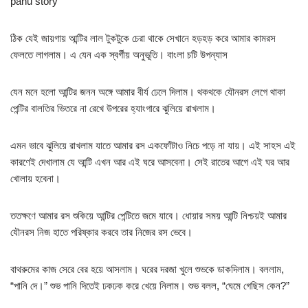
panu story
ঠিক যেই জায়গায় আন্টির লাল টুকটুকে চেরা থাকে সেখানে হড়হড় করে আমার কামরস
ফেলতে লাগলাম। এ যেন এক স্বর্গীয় অনুভূতি। বাংলা চটি উপন্যাস
যেন মনে হলো আন্টির জনন অঙ্গে আমার বীর্য ঢেলে দিলাম। থকথকে যৌনরস লেগে থাকা
পেন্টির বালতির ভিতরে না রেখে উপরের হ্যাংগারে ঝুলিয়ে রাখলাম।
এমন ভাবে ঝুলিয়ে রাখলাম যাতে আমার রস একফোঁটাও নিচে পড়ে না যায়। এই সাহস এই
কারণেই দেখালাম যে আন্টি এখন আর এই ঘরে আসবেনা। সেই রাতের আগে এই ঘর আর
খোলায় হবেনা।
ততক্ষণে আমার রস শুকিয়ে আন্টির পেন্টিতে জমে যাবে। ধোয়ার সময় আন্টি নিশ্চয়ই আমার
যৌনরস নিজ হাতে পরিষ্কার করবে তার নিজের রস ভেবে।
বাথরুমের কাজ সেরে বের হয়ে আসলাম। ঘরের দরজা খুলে শুভকে ডাকদিলাম। বললাম,
“পানি দে।” শুভ পানি দিতেই ঢকঢক করে খেয়ে নিলাম। শুভ বলল, “ঘেমে গেছিস কেন?”