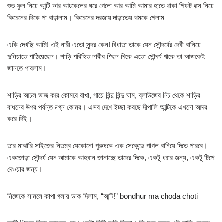
শুভ ফুল নিয়ে আন্টি আর আংকেলের ঘরে গেলো আর আমি আমার হাতে থাকা গিফট বক্স নিয়ে
কিচেনের দিকে পা বাড়ালাম। কিচেনের দরজায় দাড়াতেয় থমকে গেলাম।
একি দেখছি আমি! এই নারী এতো সুন্দর কেন! বিধাতা তাকে যেন সৌন্দর্যের দেবী বানিয়ে
দুনিয়াতে পাঠিয়েছেন। শাড়ি পরিহিত নারীর পিছন দিকে এতো সৌন্দর্য থাকে তা আজকেই
জানতে পারলাম।
শাড়ির আচল ভাজ করে কোমরে রাখা, গায়ে বিন্দু বিন্দু ঘাম, ব্লাউজের নিচ থেকে শাড়ির
বাধনের উপর পর্যন্ত নগ্ন কোমর। এসব দেখে ইচ্ছা করছে দীপালি আন্টিকে এখনো আদর
করে দিই।
তার মাঝারি সাইজের নিতম্ব যেকোনো পুরুষকে এক সেকেন্ডে পাগল বানিয়ে দিতে পারবে।
একজোড়া সৌন্দর্য যেন আমাকে আহবান জানাচ্ছে তাদের দিকে, একটু ধরার জন্য, একটু টিপে
দেওয়ার জন্য।
নিজেকে সামলে কাপা গলায় ডাক দিলাম, “আন্টি!” bondhur ma choda choti