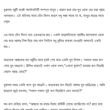
বুঝলাম আন্টি যথেষ্ট পার্সোনালিটি সম্পন্ন মানুষ। খারাপ কথা তার মুখ থেকে বের করা প্রায়
অসম্ভব। এই মহিলার সাথে যৌন মিলন করলে শুধু মজা পাবো তা না, বন্ধুর মায়ের সাথে
প্রেম
এর সাথে যৌন মিলন হবে একধরনের জয়। একটা ভদ্রমহিলাকে স্বামীর ভালোবাসা থেকে
বের করে আমার লিঙ্গ দিয়ে তার লাল টসটসে মধু মন্দিরে ধাক্কা দেওয়াটা আসলেই একটা
জয়।
যায়হোক আজকের মত আন্টির সাথে চ্যাট শেষ করে একটা ঘুম দিলাম। সকালে শুভর কল
পেয়ে ঘুম ভাঙলো। রিসিভ করতেই ওপাশ থেকে বলল,”এখনো ঘুমাস? কয়বার কল দিয়েছি
খেয়াল আছে তোর?”
বুঝলাম শুভর একটা কলে ঘুম ভাঙেনি। কয়েকবার কল দিয়েই আমার ঘুম ভাঙিয়েছে। আমি
জড়ানো কন্ঠে বললাম, “সকাল সকাল তুই কল দিয়েছিস কেন বলতো?”
শুভ রাগ দেখিয়ে বলল, “আজকে মা-বাবার বিবাহ বার্ষিকী তোকে বলেছিলাম না? রাতে বাবা
বাড়িতে ফিরবে তুই আগেই চলে আসিস। বাবাকে সারপ্রাইজ দিতে চাই।