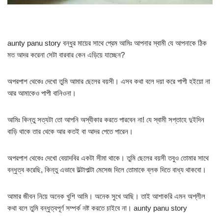
aunty panu story বন্ধুর মায়ের সাথে প্রেম আমিঃ আপনার স্বামী যে আপনাকে ঠিক
মত আদর করেনা সেটা বারবার কেন এড়িয়ে যাচ্ছেন?
অপরপাশ থেকেঃ দেখো তুমি আমার ছেলের বয়সী। এসব কথা বলে দয়া করে পাপী হইয়ো না
আর আমাকেও পাপী বানিওনা।
আমিঃ কিন্তু সত্যটা তো আপনি অস্বীকার করতে পারবেন না! যে স্বামী সপ্তাহে দুইদিন
বাড়ি থাকে তার থেকে আর কতই বা আদর পেতে পারেন।
অপরপাশ থেকেঃ দেখো বেয়াদবির একটা সীমা থাকে। তুমি ছেলের বয়সী তবুও তোমার সাথে
বন্ধুত্ব করেছি, কিন্তু এভাবে উল্টাপাল্টা মেসেজ দিলে তোমাকে ব্লক দিতে বাধ্য থাকবো।
আমার জীবন নিয়ে অনেক খুশি আমি। অনেক সুখে আছি। তাই আশাকরি এমন অশ্লীল
কথা বলে তুমি বন্ধুত্বপূর্ণ সম্পর্ক নষ্ট করতে চাইবে না। aunty panu story