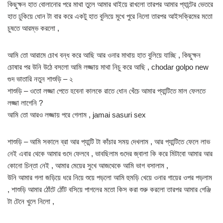
কিছুক্ষন হাত বোলানোর পরে মাথা তুলে আমার থাইয়ে রাখলো তারপর আমার প্যান্টের ভেতরে
হাত ঢুকিয়ে ধোন টা বার করে একটু হাত বুলিয়ে মুখে পুরে নিলো তারপর আইসক্রিমের মতো
চুষতে আরম্ভ করলো ,
আমি তো আরামে চোখ বন্ধ করে আছি আর ওনার মাথায় হাত বুলিয়ে যাচ্ছি , কিছুক্ষন
চোষার পর উনি উঠে বসলো আমি লজ্জায় মাথা নিচু করে আছি , chodar golpo new
গুদ ভাতারি নতুন শাশুড়ি – ২
শাশুড়ি – ওতো লজ্জা পেতে হবেনা কালকে রাতে ধোন খেঁচে আমার প্যান্টিতে মাল ফেলতে
লজ্জা লাগেনি ?
আমি তো আরও লজ্জায় পরে গেলাম , jamai sasuri sex
শাশুড়ি – আমি সকালে ব্রা আর প্যান্টি টা কাঁচার সময় দেখলাম , আর প্যান্টিতে ফেলে লাভ
নেই এবার থেকে আমার গুদে ফেলবে , ভাবছিলাম গুদের জ্বালা কি করে মিটাবো আমার আর
কোনো চিন্তা নেই , আমার মেয়ের সুখে আজথেকে আমি ভাগ বসালাম ,
উনি আমার গলা জড়িয়ে ধরে নিয়ে শুয়ে পড়লো আমি হুমড়ি খেয়ে ওনার গায়ের ওপর পড়লাম
, শাশুড়ি আমার ঠোঁটে ঠোঁট বসিয়ে পাগলের মতো কিস করা শুরু করলো তারপর আমার গেঞ্জি
টা টেনে খুলে নিলো ,