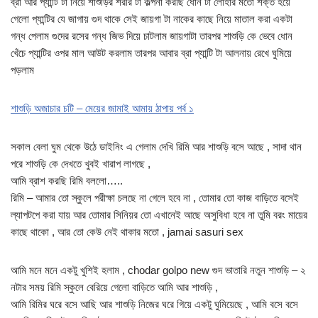
ব্রা আর প্যান্টি টা নিয়ে শাশুড়ির শরীর টা কল্পনা করছি ধোন টা লোহার মতো শক্ত হয়ে
গেলো প্যান্টির যে জাগায় গুদ থাকে সেই জায়গা টা নাকের কাছে নিয়ে মাতাল করা একটা
গন্ধ পেলাম গুদের রসের গন্ধ জিভ দিয়ে চাটলাম জায়গাটা তারপর শাশুড়ি কে ভেবে ধোন
খেঁচে প্যান্টির ওপর মাল আউট করলাম তারপর আবার ব্রা প্যান্টি টা আলনায় রেখে ঘুমিয়ে
পড়লাম
শাশুড়ি অজাচার চটি – মেয়ের জামাই আমায় ঠাপায় পর্ব ১
সকাল বেলা ঘুম থেকে উঠে ডাইনিং এ গেলাম দেখি রিমি আর শাশুড়ি বসে আছে , সাদা থান
পরে শাশুড়ি কে দেখতে খুবই খারাপ লাগছে ,
আমি ব্রাশ করছি রিমি বললো…..
রিমি – আমার তো স্কুলে পরীক্ষা চলছে না গেলে হবে না , তোমার তো কাজ বাড়িতে বসেই
ল্যাপটপে করা যায় আর তোমার সিনিয়র তো এখানেই আছে অসুবিধা হবে না তুমি বরং মায়ের
কাছে থাকো , আর তো কেউ নেই থাকার মতো , jamai sasuri sex
আমি মনে মনে একটু খুশিই হলাম , chodar golpo new গুদ ভাতারি নতুন শাশুড়ি – ২
নটার সময় রিমি স্কুলে বেরিয়ে গেলো বাড়িতে আমি আর শাশুড়ি ,
আমি রিমির ঘরে বসে আছি আর শাশুড়ি নিজের ঘরে গিয়ে একটু ঘুমিয়েছে , আমি বসে বসে