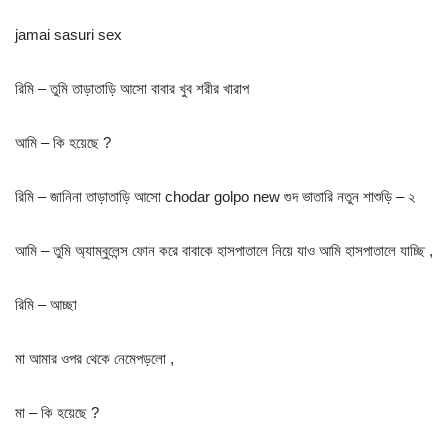
jamai sasuri sex
রিমি – তুমি তাড়াতাড়ি আসো বাবার খুব শরীর খারাপ
আমি – কি হয়েছে ?
রিমি – জানিনা তাড়াতাড়ি আসো chodar golpo new গুদ ভাতারি নতুন শাশুড়ি – ২
আমি – তুমি অ্যাম্বুলেন্স ফোন করে বাবাকে হাসপাতালে নিয়ে যাও আমি হাসপাতালে যাচ্ছি ,
রিমি – আচ্ছা
মা আমার ওপর থেকে নেমেপড়লো ,
মা – কি হয়েছে ?