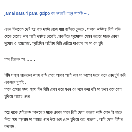
jamai sasuri panu golpo গুদ ভাতারি নতুন শাশুড়ি – ১
এখন ফিরতেও দেরি হয় রাত দশটা বেজে যায় বাড়িতে ঢুকতে , সকাল আটটায় রিমি বাড়ি
থেকে বেরোয় আর আমি দশটায় বেরোই ,চাকরিতে প্রমোশন যেমন হয়েছে মাকে চোদার
সুযোগ ও হয়েগেছে, প্রতিদিন আটটায় রিমি বেরিয়ে যাওয়ার পর মা কে চুদি
মাস তিনেক পর…….
রিমি সপ্তা খানেকের জন্য বাড়ি গেছে আবার আমি আর মা আগের মতো রাতে চোদাচুদি করি
একসঙ্গে ঘুমাই ,
মাকে চোদার সময় প্রায় দিন রিমি ফোন করে যখন ওর সঙ্গে কথা বলি মা তখন গুদে ধোন
ঢুকিয়ে আমার ওপর
শুয়ে থাকে সেইরকম আজকেও মাকে চোদার মাঝে রিমি ফোন করলো আমি ফোন টা হাতে
নিয়ে শুয়ে পড়লাম মা আমার ওপর উঠে গুদে ধোন ঢুকিয়ে শুয়ে পড়লো , আমি ফোন রিসিভ
করলাম ,