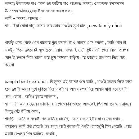
আহ্হ্হঃ উফফফফ দাও সোনা গুদ ফাটিয়ে দাও আঃহ্হ্হঃ আহ্হ্হঃ ওফফফফ ইসসসসস
উমমমমম আহহহহহ্হঃ ইসসসসসস ওফফফফ ,
আমি – আহ্হ্হঃ আহ্হ্হঃ ,
মা – দাঁড়া সোনা দাঁড়া আমার আর তোর শাশুড়ির মুখে ঢাল , new family choti
শাশুড়ি গুদের থেকে ধোন বারকরে ঘুরে বসলো মা ও সামনে এসে বসলো , আমি ধোন টা
একটু নাড়িয়ে দুজনেরই মুখে ঢেলে দিলাম , দুজনেই চেটে পুটে মালটা খেয়ে নিলো তারপর
ধোন টা দুজনে মিলে ভালো করে চুষে আমাকে জড়িয়ে ধরে দুজনের মাঝখানে নিয়ে শুয়ে
পড়লো
bangla best sex choti. কিছুক্ষন এই ভাবেই শুয়ে আছি , শাশুড়ি আমার দিকে কাত
হয়ে দুধ টা আমার মুখে ঢুকিয়ে দিয়ে একটা পা আমার ওপর দিয়ে আমার মাথা ধরে দুধ টা
চেপে ধরলো , আমিও চুষতে লাগলাম ,
মা – দিদি আমার ছেলের চোদোন যদি খেতে চান তাহলে আজকেই পিল আনিয়ে খান নাহলে
কিন্তু পেট বাঁধিয়ে দেবে ,
শাশুড়ি – আমি কালকেই পিল আনিয়ে নিয়েছি , আমার জামাইটার যা ধোনের জোর ,
কালকেই আমি টের পেয়েছি ওই জন্য আমি কালকেই একটা এমার্জেন্সি পিল খেয়েছি , আর
একটা রেগুলার পিল আনিয়ে রেখেছি ,