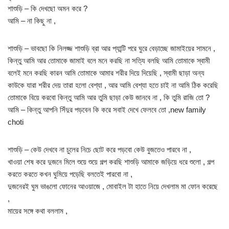
শাশুড়ি – কি দেখছো অমন করে ?
আমি – না কিছু না ,
শাশুড়ি – ভাবছো কি নিলজ্জ শাশুড়ি ব্রা আর প্যান্টি পরে ঘুরে বেড়াচ্ছে জামাইয়ের সামনে ,
কিন্তু আমি আর তোমাকে জামাই বলে মনে করছি না সত্যি বলছি আমি তোমাকে স্বামী
বলেই মনে করছি কারন আমি তোমাকে আমার শরীর দিয়ে দিয়েছি , স্বামী ছাড়া অন্য
কাউকে যারা শরীর দেয় তারা হলো বেশ্যা , আর আমি বেশ্যা হতে চাই না আমি ঠিক করেছি
তোমাকে বিয়ে করবো কিন্তু আমি আর তুমি ছাড়া কেউ জানবে না , কি তুমি রাজি তো ?
আমি – কিন্তু আপনি সিঁদুর পড়বেন কি করে সবাই দেখে ফেলবে তো ,new family
choti
শাশুড়ি – কেউ দেখবে না চুলের নিচে ছোট করে পড়বো কেউ বুজতেও পারবে না ,
খাওয়া শেষ করে দুজনে মিলে শুয়ে শুয়ে গল্প করছি শাশুড়ি আমাকে জড়িয়ে ধরে শুলো , গল্প
করতে করতে কখন ঘুমিয়ে পড়েছি বলতেই পারবো না ,
দুজনেরই ঘুম ভাঙলো ফোনের আওয়াজে , মোবাইল টা হাতে নিয়ে দেখলাম মা ফোন করেছে
,
মায়ের সঙ্গে কথা বললাম ,