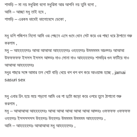
শাশুড়ি – মা নয় মধুরিমা বলো মধুরিমা আর আপনি নয় তুমি বলো ,
আমি – আচ্ছা মধু তাই হবে ,
শাশুড়ি – এরকম ভাবেই ভালোবেসে ডেকো ,
মধু ডগি পজিশন নিলো আমি ওর পেছনে এসে গুদে ধোন সেট করে ওর পাছা ধরে ঠাপাতে শুরু
করলাম ,
মধু – আহহহহহ্হঃ আআ আআআ আহহহহহ্হঃ ওহহহহ্হঃ উমমমমম আঃহ্হ্হঃ আআআ
উফফফফফ ইসসস ইসসস আহ্হ্হঃ দাও সোনা দাও আহহহহহ্হঃ শাশুড়ির গুদ ফাটিয়ে দাও
আআআ আহহহহহ্হঃ
মধুর পাছার সঙ্গে আমার তল পেটে বাড়ি খেয়ে থপ থপ থপ করে আওয়াজ হচ্ছে , jamai
sasuri sex
মধু এবার চিৎ হয়ে শুয়ে পড়লো আমি ওর পা দুটো জড়ো করে ওপরে তুলে ঠাপানো শুরু
করলাম ,
মধু – আআআআ আহহহহহ্হঃ আআ আআ আআ আআ আআ আহ্হ্হঃ ওফফফফ ওফফফফ
ওহহহ্হঃ ইসসসসসস উহহহ্হঃ উহহহ্হঃ উমমমম উমমমম আহহহহহ্হঃ ,
আমি – আহহহহহ্হঃ আআআআ মধু আহহহহহ্হঃ ,