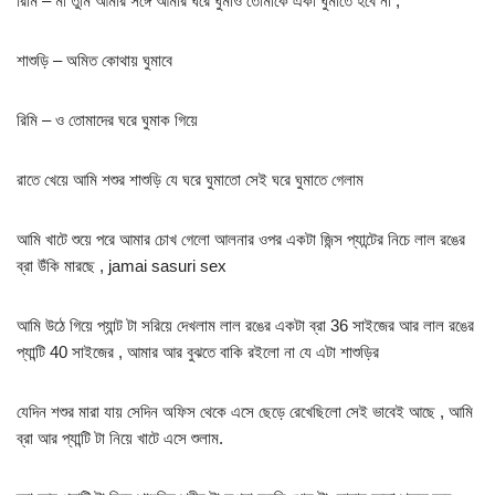
রিমি – মা তুমি আমার সঙ্গে আমার ঘরে ঘুমাও তোমাকে একা ঘুমাতে হবে না ,
শাশুড়ি – অমিত কোথায় ঘুমাবে
রিমি – ও তোমাদের ঘরে ঘুমাক গিয়ে
রাতে খেয়ে আমি শশুর শাশুড়ি যে ঘরে ঘুমাতো সেই ঘরে ঘুমাতে গেলাম
আমি খাটে শুয়ে পরে আমার চোখ গেলো আলনার ওপর একটা জিন্স প্যান্টের নিচে লাল রঙের
ব্রা উঁকি মারছে , jamai sasuri sex
আমি উঠে গিয়ে প্যান্ট টা সরিয়ে দেখলাম লাল রঙের একটা ব্রা 36 সাইজের আর লাল রঙের
প্যান্টি 40 সাইজের , আমার আর বুঝতে বাকি রইলো না যে এটা শাশুড়ির
যেদিন শশুর মারা যায় সেদিন অফিস থেকে এসে ছেড়ে রেখেছিলো সেই ভাবেই আছে , আমি
ব্রা আর প্যান্টি টা নিয়ে খাটে এসে শুলাম.