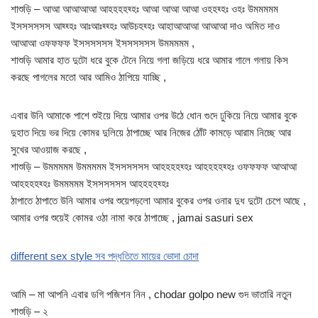
শাশুড়ি – আআ আআআআ আহহহহহ্হঃ আআ আআ আআ ওহহহ্হঃ ওহঃ উমমমমম
ইসসসসসস আহ্হ্হঃ আঃআঃহ্হ্হঃ আউচহহ্হঃ আহাআআআ আআআ দাও অমিত দাও
আআআ ওফফফফ ইসসসসসস ইসসসসসস উমমমমম ,
শাশুড়ি আমার হাত দুটো ধরে বুকে টেনে নিয়ে গলা জড়িয়ে ধরে আমার গালে গলায় কিস
করছে পাগলের মতো আর আমিও ঠাপিয়ে যাচ্ছি ,
এবার উনি আমাকে পাশে শুইয়ে দিয়ে আমার ওপর উঠে ধোন গুদে ঢুকিয়ে নিয়ে আমার বুকে
দুহাত দিয়ে ভর দিয়ে কোমর দুলিয়ে ঠাপাচ্ছে আর নিজের ঠোঁট কামড়ে আরাম নিচ্ছে আর
সুখের আওয়াজ করছে ,
শাশুড়ি – উমমমমম উমমমমম ইসসসসসস আহহহহহ্হঃ আহহহহহ্হঃ ওফফফফ আআআ
আহহহহহ্হঃ উমমমমম ইসসসসসস আহহহহহ্হঃ
ঠাপাতে ঠাপাতে উনি আমার ওপর শুয়েপড়লো আমার বুকের ওপর ওনার দুধ দুটো চেপে আছে ,
আমার ওপর শুয়েই কোমর ওঠা নামা করে ঠাপাচ্ছে , jamai sasuri sex
different sex style সব পদ্ধতিতে মায়ের ভোদা চোদা
আমি – মা আপনি এবার ডগি পজিশন নিন , chodar golpo new গুদ ভাতারি নতুন
শাশুড়ি – ২