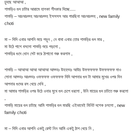
চুদছে আআআ ,
শাশুড়িও গুদ চাটার আরামে হালকা শীৎকার দিচ্ছে….
শাশুড়ি – আঃআঃহ্হ্হ আঃআঃহ্হ্হ ইসসসস আর পারছিনা আঃআঃহ্হ্হ , new family
choti
মা – দিদি এবার আপনি শুয়ে পড়ুন , নে বাবা এবার তোর শাশুড়ির গুদ মার ,
মা উঠে পাশে বসলো শাশুড়ি শুয়ে পড়লো ,
শাশুড়ির গুদে ধোন সেট করে ঠাপানো শুরু করলাম ,
শাশুড়ি – আআআ আআ আআআ আহ্হ্হঃ উহহহ্হঃ আউচ উফফফফফ উফফফফফ দাও
সোনা আহ্হ্হঃ আঃহ্হ্হঃ ওফফফফ ওফফফফ দিদি আপনার গুদ টা আমার মুখের ওপর দিন
আপনার গুদের রস খেয়ে দেখি ,
মা আমার শাশুড়ির ওপর উঠে ওনার মুখে গুদ চেপে ধরলো , উনি মায়ের গুদ চাটতে শুরু করলো
,
শাশুড়ি মায়ের গুদ চাটছে আমি শাশুড়ির গুদ মারছি এইভাবেই মিনিট দশেক চললো , new
family choti
মা – দিদি এবার আপনি একটু রেস্ট নিন আমি একটু ঠাপ খেয়ে নি ,