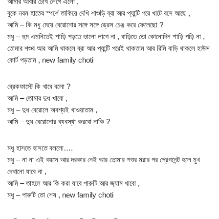
আমার আবার চোখ লেগে এলো ,
বুকে নরম হাতের স্পর্শে তাকিয়ে দেখি শাশুড়ি ব্রা আর প্যান্টি পরে খাটে বসে আছে ,
আমি – কি মধু মেয়ে বেরোনোর সঙ্গে সঙ্গে ড্রেস চেঞ্জ করে ফেলেছো ?
মধু – হুম এমনিতেই শাড়ি পড়তে ভালো লাগে না , বাড়িতে তো কোনোদিন শাড়ি পড়ি না ,
তোমার শশুর আর আমি থাকলে ব্রা আর প্যান্টি পরেই থাকতাম আর রিমি বাড়ি থাকলে হাউস
কোর্ট পড়তাম , new family choti
ব্রেকফাস্টে কি খাবে বলো ?
আমি – তোমার দুধ খাবো ,
মধু – দুধ বেরোলে অবশ্যই খাওয়াতাম ,
আমি – দুধ বেরোনোর ব্যবস্থা করবো নাকি ?
মধু হাসতে হাসতে বললো….
মধু – না না এই বয়সে আর দরকার নেই আর তোমার শশুর মরার পর প্রেগনেন্ট হলে মুখ
দেখানো যাবে না ,
আমি – তাহলে আর কি করা যাবে পারুটি আর জ্যাম খাবো ,
মধু – পারুটি তো শেষ , new family choti