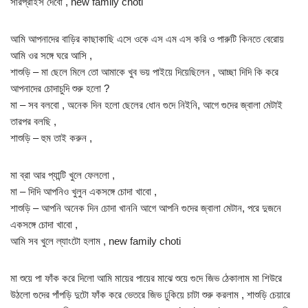
সারপ্রাইস দেবো , new family choti
আমি আপনাদের বাড়ির কাছাকাছি এসে ওকে এস এম এস করি ও পারুটি কিনতে বেরোয়
আমি ওর সঙ্গে ঘরে আসি ,
শাশুড়ি – মা ছেলে মিলে তো আমাকে খুব ভয় পাইয়ে দিয়েছিলেন , আচ্ছা দিদি কি করে
আপনাদের চোদাচুদি শুরু হলো ?
মা – সব বলবো , অনেক দিন হলো ছেলের ধোন গুদে নিইনি, আগে গুদের জ্বালা মেটাই
তারপর বলছি ,
শাশুড়ি – হুম তাই করুন ,
মা ব্রা আর প্যান্টি খুলে ফেললো ,
মা – দিদি আপনিও খুলুন একসঙ্গে চোদা খাবো ,
শাশুড়ি – আপনি অনেক দিন চোদা খাননি আগে আপনি গুদের জ্বালা মেটান, পরে দুজনে
একসঙ্গে চোদা খাবো ,
আমি সব খুলে ল্যাংটো হলাম , new family choti
মা শুয়ে পা ফাঁক করে দিলো আমি মায়ের পায়ের মাঝে শুয়ে গুদে জিভ ঠেকালাম মা শিউরে
উঠলো গুদের পাঁপড়ি দুটো ফাঁক করে ভেতরে জিভ ঢুকিয়ে চাটা শুরু করলাম , শাশুড়ি চেয়ারে