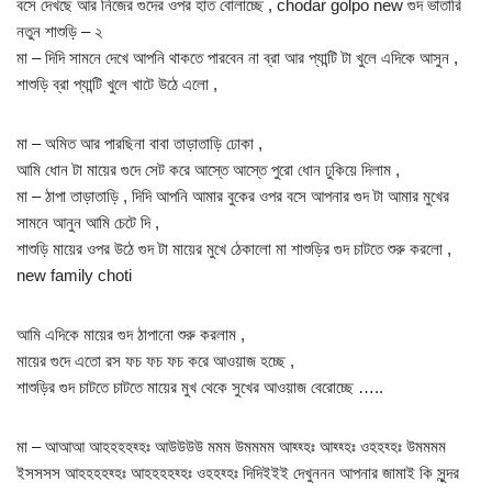
বসে দেখছে আর নিজের গুদের ওপর হাত বোলাচ্ছে , chodar golpo new গুদ ভাতারি
নতুন শাশুড়ি – ২
মা – দিদি সামনে দেখে আপনি থাকতে পারবেন না ব্রা আর প্যান্টি টা খুলে এদিকে আসুন ,
শাশুড়ি ব্রা প্যান্টি খুলে খাটে উঠে এলো ,
মা – অমিত আর পারছিনা বাবা তাড়াতাড়ি ঢোকা ,
আমি ধোন টা মায়ের গুদে সেট করে আস্তে আস্তে পুরো ধোন ঢুকিয়ে দিলাম ,
মা – ঠাপা তাড়াতাড়ি , দিদি আপনি আমার বুকের ওপর বসে আপনার গুদ টা আমার মুখের
সামনে আনুন আমি চেটে দি ,
শাশুড়ি মায়ের ওপর উঠে গুদ টা মায়ের মুখে ঠেকালো মা শাশুড়ির গুদ চাটতে শুরু করলো ,
new family choti
আমি এদিকে মায়ের গুদ ঠাপানো শুরু করলাম ,
মায়ের গুদে এতো রস ফচ ফচ ফচ করে আওয়াজ হচ্ছে ,
শাশুড়ির গুদ চাটতে চাটতে মায়ের মুখ থেকে সুখের আওয়াজ বেরোচ্ছে …..
মা – আআআ আহহহহহ্হঃ আউউউউ মমম উমমমম আহ্হ্হঃ আহ্হ্হঃ ওহহহ্হঃ উমমমম
ইসসসস আহহহহহ্হঃ আহহহহহ্হঃ ওহহহ্হঃ দিদিইইই দেখুননন আপনার জামাই কি সুন্দর