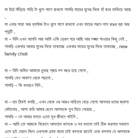
মা উঠে দাঁড়িয়ে শাড়ি টা খুলে পাশে রাখলো শাশুড়ি মায়ের মুখের দিকে হাঁ করে তাকিয়ে আছে
,
মা এবার সায়া আর ব্লাউজ টাও খুলে পাশে রাখলো এখন মায়ের পরনে লাল রঙের ব্রা আর
প্যান্টি ,
মা – দিদি এখন আপনি আর আমি একি ড্রেস পরে আছি আর লজ্জা পাওয়ার কিছু নেই ,
শাশুড়ি একবার আমার মুখের দিকে তাকাচ্ছে একবার মায়ের মুখের দিকে তাকাচ্ছে , new
family choti
মা – দিদি অমিত আমাকে চুদছে প্রায় দশ বছর হয়ে গেলো ,
শাশুড়ি যেন আকাশ থেকে পড়লো ,
শাশুড়ি – কি বলছেন দিদি ,
মা – হুম ঠিকই বলছি , এখন থেকে ওর আরও দায়িত্ব বেড়ে গেলো আপনার গুদের জ্বালা
মেটানোর , আসা করি আমার ছেলে আপনাকে সুখ দিতে পেরেছে ,
শাশুড়ি – সে আবার বলতে এতো সুখ জীবনে পাইনি ,
মা – আমি তো আজকে বিকেলে আসতাম কালকে ও সব বললো তাই ঠিক করলাম সকালে
এসে দুই বেয়ান মিলে একসঙ্গে চোদা খাবো তাই কালকে রাতেই ওকে বললাম যে আপনাকে