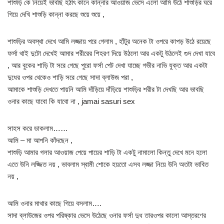
শাশুড়ি কে নিয়েই ভাবছি হঠাৎ কানে কান্নার আওয়াজ ভেসে এলো আমি উঠে শাশুড়ির ঘরে
গিয়ে দেখি শাশুড়ি কান্না করছে শুয়ে শুয়ে ,
শাশুড়ির অবস্থা দেখে আমি লজ্জায় পরে গেলাম , হাঁটুর অনেক টা ওপরে কাপড় উঠে রয়েছে
ফর্সা থাই দুটো দেখেই আমার শরীরের শিহরণ দিয়ে উঠলো আর একটু উঠলেই গুদ দেখা যাবে
, আর বুকের শাড়ি টা সরে গেছে পুরো ফর্সা পেট দেখা যাচ্ছে গভীর নাভি যুক্ত আর একটা
দুধের ওপর থেকেও শাড়ি সরে গেছে সাদা ব্লাউজ পরা ,
আমাকে শাশুড়ি দেখতে পায়নি আমি দাঁড়িয়ে দাঁড়িয়ে শাশুড়ির শরীর টা দেখছি আর ভাবছি
ওনার কাছে যাবো কি যাবো না , jamai sasuri sex
সাহস করে ডাকলাম……
আমি – মা আপনি কাঁদছেন ,
শাশুড়ি আমার গলার আওয়াজ পেয়ে পায়ের শাড়ি টা একটু নামালো কিন্তু দেখে মনে হলো
এতে উনি লজ্জিত নয় , ভাবলাম স্বামী শোকে হয়তো এসব লজ্জা নিয়ে উনি অতটা ভাবিত
নয় ,
আমি ওনার মাথার কাছে গিয়ে বসলাম….
সাদা ব্লাউজের ওপর পরিষ্কার ভেসে উঠেছে ওনার ফর্সা দুধ তারওপর কালো আস্তরণের