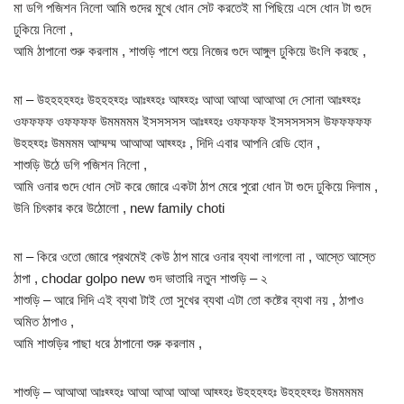
মা ডগি পজিশন নিলো আমি গুদের মুখে ধোন সেট করতেই মা পিছিয়ে এসে ধোন টা গুদে
ঢুকিয়ে নিলো ,
আমি ঠাপানো শুরু করলাম , শাশুড়ি পাশে শুয়ে নিজের গুদে আঙ্গুল ঢুকিয়ে উংলি করছে ,
মা – উহহহহহ্হঃ উহহহহ্হঃ আঃহ্হ্হঃ আহ্হ্হঃ আআ আআ আআআ দে সোনা আঃহ্হ্হঃ
ওফফফফ ওফফফফ উমমমমম ইসসসসস আঃহ্হ্হঃ ওফফফফ ইসসসসসস উফফফফফ
উহহহ্হঃ উমমমম আম্মম্ম আআআ আহ্হ্হঃ , দিদি এবার আপনি রেডি হোন ,
শাশুড়ি উঠে ডগি পজিশন নিলো ,
আমি ওনার গুদে ধোন সেট করে জোরে একটা ঠাপ মেরে পুরো ধোন টা গুদে ঢুকিয়ে দিলাম ,
উনি চিৎকার করে উঠোলো , new family choti
মা – কিরে ওতো জোরে প্রথমেই কেউ ঠাপ মারে ওনার ব্যথা লাগলো না , আস্তে আস্তে
ঠাপা , chodar golpo new গুদ ভাতারি নতুন শাশুড়ি – ২
শাশুড়ি – আরে দিদি এই ব্যথা টাই তো সুখের ব্যথা এটা তো কষ্টের ব্যথা নয় , ঠাপাও
অমিত ঠাপাও ,
আমি শাশুড়ির পাছা ধরে ঠাপানো শুরু করলাম ,
শাশুড়ি – আআআ আঃহ্হ্হঃ আআ আআ আআ আহ্হ্হঃ উহহহহ্হঃ উহহহহ্হঃ উমমমমম