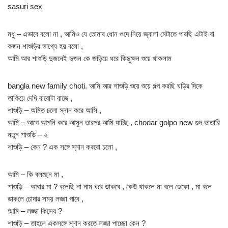
sasuri sex
মধু – এভাবে বলো না , আমিও যে তোমার ধোন গুদে নিয়ে জ্বালা মেটাতে পারছি এটাই বা
কজন শাশুড়ির ভাগ্যে হয় বলো ,
আমি আর শাশুড়ি দুজনেই দুজন কে জড়িয়ে ধরে কিছুক্ষন শুয়ে থাকলাম
bangla new family choti. আমি আর শাশুড়ি শুয়ে শুয়ে গল্প করছি ঘড়ির দিকে
তাকিয়ে দেখি বারোটা বাজে ,
শাশুড়ি – অমিত চলো স্নান করে আসি ,
আমি – আগে আপনি করে আসুন তারপর আমি যাচ্ছি , chodar golpo new গুদ ভাতারি
নতুন শাশুড়ি – ২
শাশুড়ি – কেন ? এক সঙ্গে স্নান করবো চলো ,
আমি – কি বলছেন মা ,
শাশুড়ি – আবার মা ? বলেছি না নাম ধরে ডাকবে , কেউ থাকলে মা বলে ডেকো , মা বলে
ডাকলে চোদার সময় লজ্জা পাবে ,
আমি – লজ্জা কিসের ?
শাশুড়ি – তাহলে একসঙ্গে স্নান করতে লজ্জা পাচ্ছো কেন ?