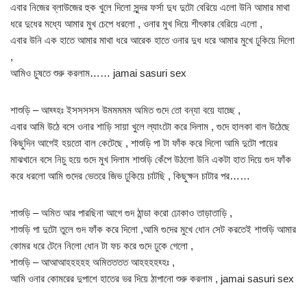
এবার নিজের ব্লাউজের হুক খুলে দিলো সুন্দর ফর্সা দুধ দুটো বেরিয়ে এলো উনি আমার মাথা
ধরে দুধের মধ্যে আমার মুখ চেপে ধরলো , ওনার মুখ দিয়ে শীৎকার বেরিয়ে এলো ,
এবার উনি এক হাতে আমার মাথা ধরে আরেক হাতে ওনার দুধ ধরে আমার মুখে ঢুকিয়ে দিলো
,
আমিও চুষতে শুরু করলাম…… jamai sasuri sex
শাশুড়ি – আহ্হ্হঃ ইসসসসস উমমমমম অমিত গুদে তো বন্যা বয়ে যাচ্ছে ,
এবার আমি উঠে বসে ওনার শাড়ি সায়া খুলে ল্যাংটো করে দিলাম , গুদে হালকা বাল উঠেছে
কিছুদিন আগেই হয়তো বাল কেটেছে , শাশুড়ি পা টা ফাঁক করে দিলো আমি দুটো পায়ের
মাঝখানে বসে নিচু হয়ে গুদে মুখ দিলাম শাশুড়ি কেঁপে উঠলো উনি একটা হাত দিয়ে গুদ ফাঁক
করে ধরলো আমি গুদের ভেতরে জিভ ঢুকিয়ে চাটছি , কিছুক্ষন চাটার পর……
শাশুড়ি – অমিত আর পারছিনা আগে গুদ ঠান্ডা করো ঢোকাও তাড়াতাড়ি ,
শাশুড়ি পা দুটো তুলে গুদ ফাঁক করে দিলো ,আমি গুদের মুখে ধোন সেট করতেই শাশুড়ি আমার
কোমর ধরে টেনে নিলো ধোন টা ফচ করে গুদে ঢুকে গেলো ,
শাশুড়ি – আআআহহহহহ অমিতততত আহহহহহ্হঃ ,
আমি ওনার কোমরের দুপাশে হাতের ভর দিয়ে ঠাপানো শুরু করলাম , jamai sasuri sex