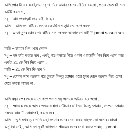
আমি ধোন টা বার করছিলাম মধু পা দিয়ে আমার কোমর পেঁচিয়ে ধরলো , গুদের ভেতরেই মাল
আউট করলাম ,
মধু – যদি প্রেগনেন্ট হয়ে যাই কি হবে ,
আমি – আমি তো বাইরে ফেলতে চেয়েছিলাম তুমি তো চেপে ধরলে ,
মধু – এতো সুন্দর চোদার পর বাইরে মাল ফেললে ভালোলাগে তাই ? jamai sasuri sex
আমি – তাহলে পিল খেয়ে নেবেন ,
মধু – হুম তাই করতে হবে , একটু পরে বাজারে গিয়ে একটা এমার্জেন্সি পিল নিয়ে এসো আর
একটা 21 ডে পিল নিয়ে এসো ,
আমি – 21 ডে পিল কি হবে ?
মধু – তোমার শশুর কন্ডোম পরে চুদতো কিন্তু তোমার এতো সুন্দর ধোনে কন্ডোম দিয়ে চোদা
খেতে ভালো লাগবে না ,
আমি মধুর ওপর থেকে নেমে পাশে শুলাম মধু আমাকে জড়িয়ে ধরে শুলো ,
মধু – আজকে থেকে আমার গুদের জ্বালা মেটানোর দায়িত্ব কিন্তু তোমার , গোপনে তোমার
শশুরের কাজ টা তোমাকেই করতে হবে ,
আমি – তুমি যখন সুযোগ দিয়েছো তোমার গুদের সেবা করার তাহলে তো আমার কোনো
অসুবিধা নেই , আমি তো খুবই ভাগ্যবান শাশুড়ির গুদের সেবা করতে পারছি , jamai