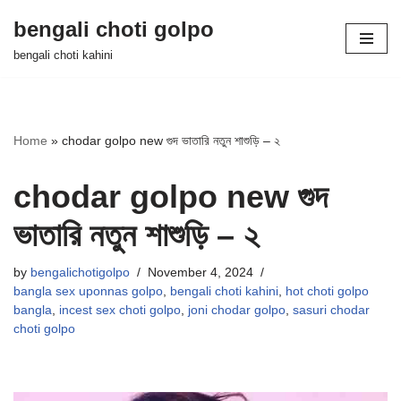
bengali choti golpo
Skip
bengali choti kahini
to
content
Home
»
chodar golpo new গুদ ভাতারি নতুন শাশুড়ি – ২
chodar golpo new গুদ
ভাতারি নতুন শাশুড়ি – ২
by
bengalichotigolpo
November 4, 2024
bangla sex uponnas golpo
,
bengali choti kahini
,
hot choti golpo
bangla
,
incest sex choti golpo
,
joni chodar golpo
,
sasuri chodar
choti golpo