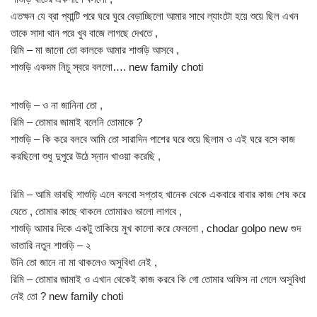
এতক্ষন যে ব্রা প্যান্টি পরে ঘরে ঘুরে বেড়াচ্ছিলো আমার সাথে ল্যাংটো হয়ে শুয়ে ছিল এখন
তাকে সাদা থান পরে খুব বাজে লাগছে দেখতে ,
রিমি – মা জানো তো কালকে আমার শাশুড়ি আসবে ,
শাশুড়ি একদম নিচু স্বরে বললো…. new family choti
শাশুড়ি – ও না জানিনা তো ,
রিমি – তোমার জামাই বলেনি তোমাকে ?
শাশুড়ি – কি করে বলবে আমি তো সারাদিন পাশের ঘরে শুয়ে ছিলাম ও এই ঘরে বসে কাজ
করছিলো শুধু দুপুরে উঠে স্নান খাওয়া করেছি ,
রিমি – আমি ভাবছি শাশুড়ি এলে বলবো সপ্তাহ খানেক থেকে একবারে বাবার কাজ শেষ করে
যেতে , তোমার কাছে থাকলে তোমারও ভালো লাগবে ,
শাশুড়ি আমার দিকে একটু তাকিয়ে মুখ কালো করে ফেললো , chodar golpo new গুদ
ভাতারি নতুন শাশুড়ি – ২
উনি তো জানে না মা থাকলেও অসুবিধা নেই ,
রিমি – তোমার জামাই ও এখান থেকেই কাজ করবে কি গো তোমার অফিস না গেলে অসুবিধা
নেই তো ? new family choti