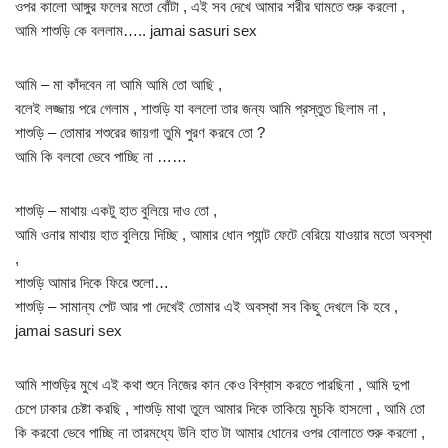
ওপর কালো আঙ্গুর ফলের মতো বোঁটা , এই সব দেখে আমার শরীর ঘামতে শুরু করলো ,
আমি শাশুড়ি কে বললাম….. jamai sasuri sex
আমি – মা কাঁদবেন না আমি আমি তো আছি ,
বলেই লজ্জায় পরে গেলাম , শাশুড়ি যা বললো তার জন্য আমি প্রস্তুত ছিলাম না ,
শাশুড়ি – তোমার শশুরের জায়গা তুমি পুরণ করবে তো ?
আমি কি বলবো ভেবে পাচ্ছি না ……
শাশুড়ি – মাথায় একটু হাত বুলিয়ে দাও তো ,
আমি ওনার মাথায় হাত বুলিয়ে দিচ্ছি , আমার ধোন প্যান্ট ফেটে বেরিয়ে যাওয়ার মতো অবস্থা
,
শাশুড়ি আমার দিকে ফিরে শুলো…
শাশুড়ি – সামান্য পেট আর পা দেখেই তোমার এই অবস্থা সব কিছু দেখলে কি হবে ,
jamai sasuri sex
আমি শাশুড়ির মুখে এই কথা শুনে নিজের কান কেও বিশ্বাস করতে পারছিনা , আমি দুপা
চেপে ঢাকার চেষ্টা করছি , শাশুড়ি মাথা তুলে আমার দিকে তাকিয়ে মুচকি হাসলো , আমি তো
কি করবো ভেবে পাচ্ছি না তারমধ্যে উনি হাত টা আমার ধোনের ওপর বোলাতে শুরু করলো ,