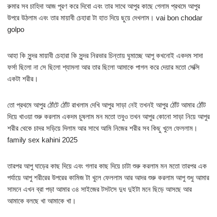
রুমার সব চাহিদা আজ পূরণ করে দিবো এবং তার সাথে আপুর কাছে গেলাম প্রথমে আপুর
উপরে উঠলাম এবং তার মায়াবী চেহারা টা হাত দিয়ে ছুয়ে দেখলাম। vai bon chodar
golpo
আহা কি সুন্দর মায়াবী চেহারা কি সুন্দর নিরভার চিন্তায় ঘুমাচ্ছে আপু কখনোই একদম সাদা
ফর্সা ছিলো না সে ছিলো শ্যামলা আর তার ছিলো আমাকে পাগল করে দেয়ার মতো সেক্সি
একটা শরীর।
তো প্রথমে আপুর ঠোঁটে ঠোঁট রাখলাম দেখি আপুর সাড়া নেই তখনই আপুর ঠোঁট আমার ঠোঁট
দিয়ে খাওয়া শুরু করলাম একদম চুষলাম মন মতো তবুও তখন আপুর কোনো সাড়া নিয়ে আপুর
শরীর থেকে চাদর সড়িয়ে দিলাম আর সাথে আমি নিজের শরীর সব কিছু খুলে ফেললাম।
family sex kahini 2025
তারপর আপু ঘাড়ের কাছ দিয়ে এবং গলার কাছ দিয়ে চাটা শুরু করলাম মন মতো তারপর এক
পর্যায়ে আপু শরীরের উপরের কামিজ টা খুলে ফেললাম আর আদর শুরু করলাম আপু শুধু আমার
সামনে এখন ব্রা পড়া আমার ৩৪ সাইজের টসটসে দুধ দুইটা মনে ছিড়ে আসছে আর
আমাকে বলছে খা আমাকে খা।