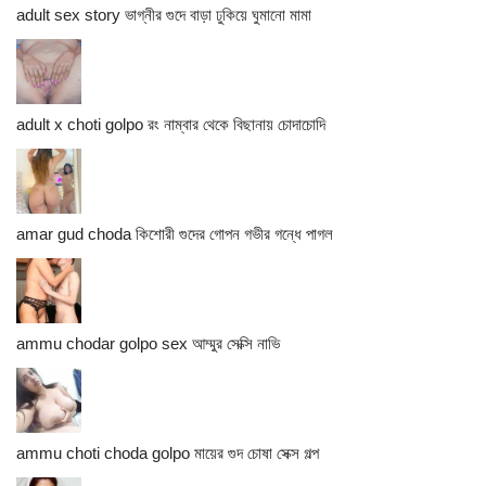
adult sex story ভাগ্নীর গুদে বাড়া ঢুকিয়ে ঘুমানো মামা
adult x choti golpo রং নাম্বার থেকে বিছানায় চোদাচোদি
amar gud choda কিশোরী গুদের গোপন গভীর গন্ধে পাগল
ammu chodar golpo sex আম্মুর সেক্সি নাভি
ammu choti choda golpo মায়ের গুদ চোষা সেক্স গল্প