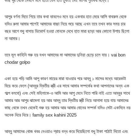
কাছ দূর থেকে দেখলে মনে হতো যেন হাত ঢুকাই দেই মাগির পুটকির মধ্যে।
আপুর বর্ণনা দিতে গিয়ে তার কথা ভাবলেও মনে হয় একবার হাত মেরে আসি বাথরুম থেকে
যদিও রুমা আমার পাশেই আমাদের বাচ্চা নিয়ে শুয়ে আছে এখন তবে তখন কার সময় চার
বছর আগে শুধু বাসায় ডিভোর্স হওয়া বোনকে দেখে হাত মারা ছাড়া আর কোনো উপায় ছিলো
না আমার।
তবে মূল কাহিনি শুরু হয় যখন আমাদের মা আমাদের দুনিয়া ছেড়ে চলে যায়। vai bon
chodar golpo
একা হয়ে পড়ি আমি আপু কারণ মায়ের মারা যাওয়ার পরে আব্বু ১ মাসের মধ্যে আরেকটা
বিয়ে করে ফেলে (আব্বুর দ্বিতীয় স্ত্রী এর সাথে আমার সম্পর্কের কথা আপনাদের অন্য এক
গল্পে বলবো) এবং সেই মহিলাকে-ও আমি আর আপু মেনে নিতে পারি নাই এতে আব্বুর সাথে
আমার আর আপুর ঝামেলা হয় আর আব্বু তার দ্বিতীয় স্ত্রী নিয়ে আলাদা হয়ে যায় আমাদের
কাছ থেকে তখন থেকেই শুরু হয় আমার আর আমার বোনের সম্পর্ক যদিও সেটা একদিনে নয়
অনেক ধিরে ধিরে। family sex kahini 2025
আব্বু আমাদের খোজ খবর নেওয়াও প্রায় বন্ধ করে দিয়েছিলো শুধু টাকা পাঠাই দিতো এবং