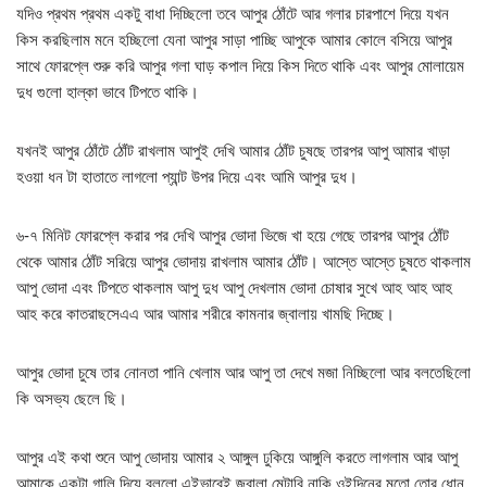
যদিও প্রথম প্রথম একটু বাধা দিচ্ছিলো তবে আপুর ঠোঁটে আর গলার চারপাশে দিয়ে যখন
কিস করছিলাম মনে হচ্ছিলো যেনা আপুর সাড়া পাচ্ছি আপুকে আমার কোলে বসিয়ে আপুর
সাথে ফোরপ্লে শুরু করি আপুর গলা ঘাড় কপাল দিয়ে কিস দিতে থাকি এবং আপুর মোলায়েম
দুধ গুলো হাল্কা ভাবে টিপতে থাকি।
যখনই আপুর ঠোঁটে ঠোঁট রাখলাম আপুই দেখি আমার ঠোঁট চুষছে তারপর আপু আমার খাড়া
হওয়া ধন টা হাতাতে লাগলো প্যান্ট উপর দিয়ে এবং আমি আপুর দুধ।
৬-৭ মিনিট ফোরপ্লে করার পর দেখি আপুর ভোদা ভিজে খা হয়ে গেছে তারপর আপুর ঠোঁট
থেকে আমার ঠোঁট সরিয়ে আপুর ভোদায় রাখলাম আমার ঠোঁট। আস্তে আস্তে চুষতে থাকলাম
আপু ভোদা এবং টিপতে থাকলাম আপু দুধ আপু দেখলাম ভোদা চোষার সুখে আহ আহ আহ
আহ করে কাতরাছসেএএ আর আমার শরীরে কামনার জ্বালায় খামছি দিচ্ছে।
আপুর ভোদা চুষে তার নোনতা পানি খেলাম আর আপু তা দেখে মজা নিচ্ছিলো আর বলতেছিলো
কি অসভ্য ছেলে ছি।
আপুর এই কথা শুনে আপু ভোদায় আমার ২ আঙ্গুল ঢুকিয়ে আঙ্গুলি করতে লাগলাম আর আপু
আমাকে একটা গালি দিয়ে বললো এইভাবেই জ্বালা মেটাবি নাকি ওইদিনের মতো তোর ধোন