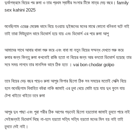
দুর্ভাগক্রমে বিয়ের পর রুমা ও তার প্রথম স্বামীর সংসার টিকে মাত্র দেড় বছর। family
sex kahini 2025
শুনেছিলাম এরেঞ্জ মেরেজ ভাবে বিয়ে হওয়ায় দুইজনের মনের মাঝে কোনো বনিবনা ঘটে নাই
তাই তারা মিউচুয়াল ভাবে ডিভোর্স হয়ে যায় এবং ডিভোর্স এর পরে রুমা আপু
আমাদের সাথে আবার থাকা শুরু করে এবং বাবা মা নতুন বিয়ের সম্মন্ধ দেখতে শুরু করে
রুমার জন্য কিন্তু রুমা কখনোই রাজি হতো না বিয়ের জন্য আর বলতো ডিভোর্স হয়েছে তার
সবে সময় লাগবে তার মানসিক ভাবে ঠিক হতে । vai bon chodar golpo
তবে বিয়ের দেড় বছর পড়েও রুমা আপুর ফিগার ছিলো ঠিক সব সময়ের মতোই সেক্সি বিয়ে
হলে শুনেছিলাম বিবাহিত বউরা নাকি জামাই এর চুদা খেয়ে মোটা হয়ে যায় দুধ ফুলে যায়
টেপা খাইতে খাইতে তবে রুমা
আপুর দুধ পাছা এবং পুরা শরীর ঠিক আগের গড়নেই ছিলো হয়তোবা জামাই চুদতে পারে নাই
সেইজন্যই ডিভোর্স দিছে না-হলে হয়তো সত্যি সত্যি হয়তো মনের মিল হয় নাই তাই
চুদতে দেই নাই।