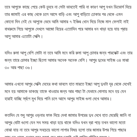
তবে আপুকে কাছে পেয়ে কেউ চুদবে না সেটা ভাবতেই পারি না কারণ আপু যখন ডিভোর্স দিয়ে
তার জামাই এর কাছ থেকে চলে আসে বাড়ি এবং আপু বাড়িতে ঢোকার পর থেকে এমন
কোনো দিন নেই যে আপুকে ভেবে আমি আমার ৭ ইঞ্চির ধোন দিয়ে নিজে মাল ফেলাই নাই
বাথরুমে গিয়ে আপুকে দেখলে আজো বিয়ের এতোদিন পরে আমার ধন খাড়া হয়ে যায় প্রায়
আপু আমার এতোটা সেক্সি।
যদিও রুমা আপু বেশি মোটা না তবে আমি মনে করি রুমা আপু চোদার জন্য পারফেক্ট এবং তার
জন্য তারে চোদার ইচ্ছা ছিলো আমার অনেক অনেক বেশি। আপুর দুধের সাইজ ৩৪ মাঝা
৩০ আর পাছা ৩৬।
আমার এখনো আপুর সেক্সি দেহের কথা ভাবলে হাত মারতে ইচ্ছা আপু দুধটা দূর থেকে দেখেই
মনে হয় আমাকে ডাকছে তাকে খাওয়ার জন্য আর পাছা টা যেভাবে দোলায় মনে হয় যেন
হারাই যাচ্ছি র্স্বগে মুখ দিয়ে পানি চলে আসে আপুর সাইজ গুলা দেখে আমার।
কতদিন যে শুধু আপুর ওড়নার ফাক দিয়ে দেখা জামার উপরের দুধ দেখে হাত মেরেছি জানি না
আপুর বোটা গুলো যেন সব সময় খাড়া হয়ে থাকে যদিও যখন ব্রা পড়ে তখন ভালো মতো
বোঝা যায় না তবে আপুর সবচেয়ে ভালো লাগার বিষয় হলো তার জামার উপর গিয়ে পাছার