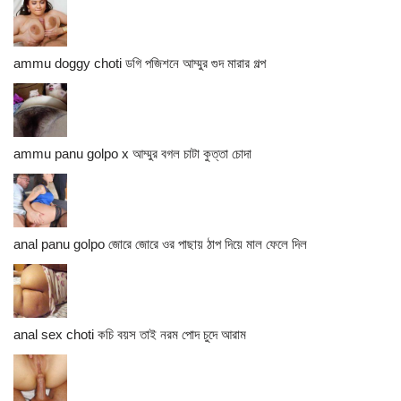
ammu doggy choti ডগি পজিশনে আম্মুর গুদ মারার গল্প
ammu panu golpo x আম্মুর বগল চাটা কুত্তা চোদা
anal panu golpo জোরে জোরে ওর পাছায় ঠাপ দিয়ে মাল ফেলে দিল
anal sex choti কচি বয়স তাই নরম পোদ চুদে আরাম