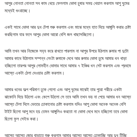
আপুর নোনতা নোনতা সব কাম খেয়ে ফেললাম ভোদা চুষার সময় খেয়াল করলাম আপু ঘুমের
মধ্যেই গুংরাচ্ছে।
একই সাথে ভোদা আর দুধ টেপা শুরু করলাম এবং মাঝে মধ্যে হাত দিয়ে আঙ্গুলি করার চেষ্টা
করছিলাম যার ফলে আপুর ভোদা আরো বেশি জল খাছাসচ্ছিলো।
আমি তখন আর নিজেকে সহ্য করে রাখতে পারলাম না আপুর উপরে উঠলাম রুমার পা দুটো
আমার কাধে উঠালাম সম্পন্ন লেংটা রুমাকে দেখে আর রুমার ভোদা চুষে আমার ধন খাড়া
হচ্ছিলো তারপর আপুর লোমহীন ভোদার সাথে আমার ৭ ইঞ্চির ধন সেট করলাম এবং প্রথমে
আস্তে একটা ঠেলা দেওয়ার চেষ্টা করলাম।
আমার ধনের অল্প পরিমাণ ঢুকে গেলো এবং আপু ঘুমের মাঝেই তার পুরো শরীরে একটা
ঝাকোনি দিয়ে উঠলো এবং কেপে উঠলো সে তবে আমি তখন ভয় না পেয়ে আমার ধন আস্তে
আস্তে টেলা দিলে ভেতরে ঢোকানোর চেষ্টা করলাম যদিও আপু ভোদা অনেক অনেক বেশি
টাইট ছিলো আপু মনে হয় তেমন আঙ্গুলিও করতো না ভোদা দেখে মনে হচ্ছিলো তবে ভোদা
ছিলো ফুল সেইভ করা।
আস্তে আস্তে জোর বাড়াতে শুরু করলাম আমার আস্তে আস্তে ঢোকাচ্ছি আর দুধ টিচ্ছি