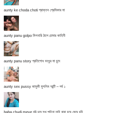
aunty ke choda choti প্রাক্তন প্রেমিকার মা
aunty panu golpo মিশনারি ঠাপে চোদার কাহিনী
aunty panu story প্রতিশোধ বন্ধুর মা চুদে
aunty sex pussy কামুকী মুসলিম আন্টি – পর্ব ১
baba chudi meye বউ চুদে সুখ পাইনা তাই বাবা হয়ে মেয়ে চুদি