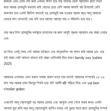
রুমাকে এমন চোদা দেই রুমা একদম পাগল হয়ে যায় তারপর থেকে প্রতিদিন রাতে নিয়ম
করে আমরা চোদাচুদি করতাম ভাই বোনের চেয়ে বেশি আমরা জামাই বউ হিসাবেই বেশি
থাকতাম তবে একটা জিনিস বলতেই হয় চোদাচুদি শুরু হওয়ার প্রথম বছর আপু আমাকে
ভেতরে মাল ফেলতেই দেয় নাই তবে আস্তে আস্তে তার ও পরিবর্তন হয়ে যায়।
দেড় বছর টানা চোদাচুদির কর্মকান্ড চালানোর পর রুমা আপুই প্রথম প্রস্তাব দেয় বাচ্চা নেয়ার
এবং
তা নিয়ে একটু সময় নেই আমরা দুইজনে এবং মাতৃকালিন পর প্লান করি আমরা ৪/৫ ধরে
কই বাচ্চা পেটে আসলে থাকবে কই বাচ্চা ডেলিভারি দিবে কারণ family sex kahini
2025
আমাদের এলাকায় এমন করলে সমাজ খারাপ বলবে তার ফলেই আমাদের সম্পর্কের ১৫-১৬
মাস পরে আমরা ঢাকা মিরপুর শিফট হয়ে যাই স্বামী স্ত্রী পরিচয় দিয়ে এবং vai bon
chodar golpo
এখানেই আপু প্রেগন্যান্ট হয় আমার চোদায় এবং আপুকে দেখা শোনা করার জন্য একটা
আলাদা বুয়া রাখি আর আপু প্রেগন্যান্সি কালিন সময়ে ওই বুয়ার সাথে রাতে চোদাচুদির সম্পর্ক