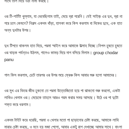
সাথে তাল দিয়ে ওঠা নামা করছে।
ওর টি-শার্টটা খুল্লাম, যা ভেবেছিলাম তাই, মেয়ে ব্রা পরেনি। যেই সাইজ় এর দুধ, ব্রা না
পরে চলে কেমনে? নিপল্স একদম খাঁড়া, হালকা করে কিস করলাম বা দিকের দুধে, এক হাত
অন্য দুধটার উপর।
দুধ টিপতে থাকলম হাত দিয়ে, পরমা স্মাইল করে আমাকে উত্সাহ দিচ্ছে।নিপল চুষতে চুষতে
ওর ঘাড়ক পর্যন্তও উঠলম, গালেও কামড় দিয়ে দাগ বসিয়ে দিলাম। group chodar
panu
গাল কিস করলাম, চেটে তারপর ওর উপর শুয়ে ফ্রেঞ্চ কিস আবার শুরু হলো আমাদের।
ওর মুখ এর ভিতর জীভ ঢুকনো তে পরমা উত্তেজিতো হয়ে পা ঝাকনো শুরু করলো, একটা
লাথিও খেলাম ওর। মেয়েকে তাহলে আরও গরম করার সময় আসছে। উঠে ওর পা দুটো
শক্ত করে ধরলাম।
একদম টাইট করে ধরেছি, পরমা ও খেলার মতো পা ছাড়ানোর চেষ্টা করছে, আমাকে লাথি
মারার চেষ্টা করছে, ও মনে হয় মজা পেলো, আবার একটু রাগ দেখাচ্ছে আমার সাথে। বাংলা