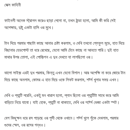
সেক্স কাহিনী
ফাইনলী অনেক স্ট্রাগল করেও ছাড়া পেলো না, তখন ঠান্ডা হলো, আমি কী করি সেই
অপেক্ষায়, দুষ্টু একটা হাসি ওর মুখে।
টান দিয়ে পরমার পাছাটা কাছে আনার চেষ্টা করলাম, ও দেখি তখনো প্লেফুল মূডে, হাত দিয়ে
বিছানার হেডপোস্ট তা ধরে রেখেছে, যেনো আমি টেনে কাছে না আনতে পারি। দুই হাত
মাথার উপর তোলা, এই পোজ়িশন এ দুধ দেখতে যা লাগছিলো ওর।
ভালো সাইজ় এরই দুধ পরমার, কিন্তু এখন যেনো বিশাল। আর অপেক্ষি না করে জোরে টান
দিয়ে কাছে অনলাম, কোমর এ হাত দিয়ে ওকে লিফট করলাম, শর্ট্স খুলার সময় এখন।
দেখি ও প্যান্টি পরেনি, একটু মন খারাপ হলো, প্লান ছিলো ওর প্যান্টিটা সাথে করে আমি
বাড়িতে নিয়ে যাবো। যাই হোক, প্যান্টি না থাকাতে, দেখি ওর শর্ট্সে ভেজা একটা স্পট।
বেশ কিছুক্ষন ধরে রস পড়েছে ওর পুসী থেকে ওখানে। শর্ট্স খুলে সুঁকে দেখলাম, পরমার
গুদের স্মেল, ওর রসের গন্ধও।