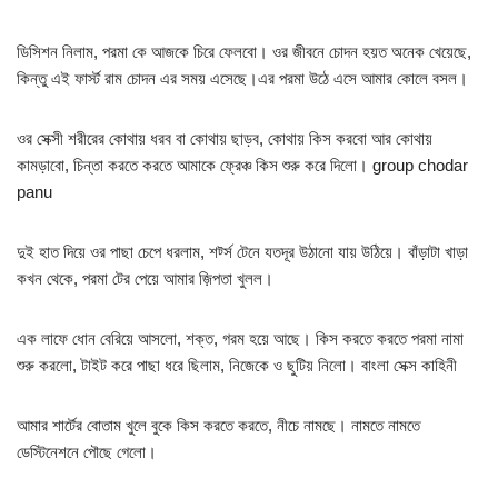
ডিসিশন নিলাম, পরমা কে আজকে চিরে ফেলবো। ওর জীবনে চোদন হয়ত অনেক খেয়েছে,
কিন্তু এই ফার্স্ট রাম চোদন এর সময় এসেছে।এর পরমা উঠে এসে আমার কোলে বসল।
ওর সেক্সী শরীরের কোথায় ধরব বা কোথায় ছাড়ব, কোথায় কিস করবো আর কোথায়
কামড়াবো, চিন্তা করতে করতে আমাকে ফ্রেঞ্চ কিস শুরু করে দিলো। group chodar
panu
দুই হাত দিয়ে ওর পাছা চেপে ধরলাম, শর্ট্স টেনে যতদূর উঠানো যায় উঠিয়ে। বাঁড়াটা খাড়া
কখন থেকে, পরমা টের পেয়ে আমার জ়িপতা খুলল।
এক লাফে ধোন বেরিয়ে আসলো, শক্ত, গরম হয়ে আছে। কিস করতে করতে পরমা নামা
শুরু করলো, টাইট করে পাছা ধরে ছিলাম, নিজেকে ও ছুটিয় নিলো। বাংলা সেক্স কাহিনী
আমার শার্টের বোতাম খুলে বুকে কিস করতে করতে, নীচে নামছে। নামতে নামতে
ডেস্টিনেশনে পৌছে গেলো।