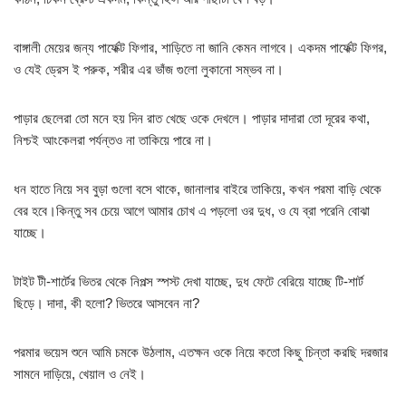
বাঙ্গালী মেয়ের জন্য পার্ফেক্ট ফিগার, শাড়িতে না জানি কেমন লাগবে। একদম পার্ফেক্ট ফিগর,
ও যেই ড্রেস ই পরুক, শরীর এর ভাঁজ গুলো লুকানো সম্ভব না।
পাড়ার ছেলেরা তো মনে হয় দিন রাত খেছে ওকে দেখলে। পাড়ার দাদারা তো দূরের কথা,
নিশ্চই আংকেলরা পর্যন্তও না তাকিয়ে পারে না।
ধন হাতে নিয়ে সব বুড়া গুলো বসে থাকে, জানালার বাইরে তাকিয়ে, কখন পরমা বাড়ি থেকে
বের হবে।কিন্তু সব চেয়ে আগে আমার চোখ এ পড়লো ওর দুধ, ও যে ব্রা পরেনি বোঝা
যাচ্ছে।
টাইট টী-শার্টের ভিতর থেকে নিপল্স স্পস্ট দেখা যাচ্ছে, দুধ ফেটে বেরিয়ে যাচ্ছে টি-শার্ট
ছিড়ে। দাদা, কী হলো? ভিতরে আসবেন না?
পরমার ভয়েস শুনে আমি চমকে উঠলাম, এতক্ষন ওকে নিয়ে কতো কিছু চিন্তা করছি দরজার
সামনে দাড়িয়ে, খেয়াল ও নেই।