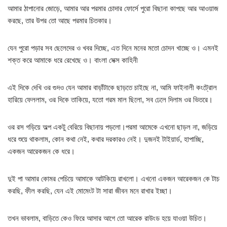
আমার ঠাপানোর জোড়ে, আমার আর পরমার চোদার ফোর্সে পুরো বিছানা কাপছে আর আওয়াজ
করছে, তার উপর তো আছে পরমার চিতকার।
যেন পুরো পড়ার সব ছেলেদের ও খবর দিচ্ছে, এত দিনে মনের মতো চোদন খাচ্ছে ও। এমনই
শক্ত করে আমাকে ধরে রেখেছে ও। বাংলা সেক্স কাহিনী
এই দিকে দেখি ওর গুদও যেন আমার বাড়াঁটাকে ছাড়তে চাইছে না, আমি ফাইনালী কংট্রোল
হারিয়ে ফেললাম, ওর দিকে তাকিয়ে, যতো গরম মাল ছিলো, সব ঢেলে দিলাম ওর ভিতরে।
ওর রস গড়িয়ে অল্প একটু বেরিয়ে বিছানায় পড়লো।পরমা আমেকে এখনো ছাড়ল না, জড়িয়ে
ধরে শুয়ে থাকলাম, কোন কথা নেই, কথার দরকারও নেই। দুজনই টাইয়ার্ড, হাপাচ্ছি,
একজন আরেকজন কে ধরে।
দুই পা আমার কোমর পেচিয়ে আমাকে আটকিয়ে রাখলো। এখনো একজন আরেকজন কে টাচ
করছি, ফীল করছি, যেন এই মোমেংট টা সারা জীবন মনে রাখার ইচ্ছা।
তখন ভাবলাম, বাড়িতে কেও ফিরে আসার আগে তো আরেক রাউংড হয়ে যাওয়া উচিত।