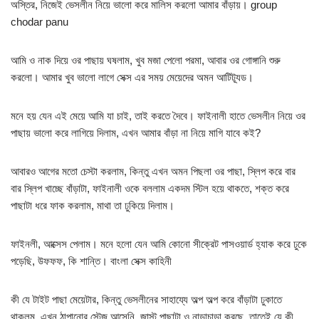
অস্তির, নিজেই ভেসলীন নিয়ে ভালো করে মালিস করলো আমার বাঁড়ায়। group
chodar panu
আমি ও নাক দিয়ে ওর পাছায় ঘষলাম, খুব মজা পেলো পরমা, আবার ওর গোঙ্গানি শুরু
করলো। আমার খুব ভালো লাগে সেক্স এর সময় মেয়েদের অমন আটিট্যূড।
মনে হয় যেন এই মেয়ে আমি যা চাই, তাই করতে দৈবে। ফাইনালী হাতে ভেসলীন নিয়ে ওর
পাছায় ভালো করে লাগিয়ে দিলাম, এখন আমার বাঁড়া না নিয়ে মাগি যাবে কই?
আবারও আগের মতো চেস্টা করলাম, কিন্তু এখন অমন পিছলা ওর পাছা, স্লিপ করে বার
বার স্লিপ খাচ্ছে বাঁড়াটা, ফাইনালী ওকে বললাম একদম স্টিল হয়ে থাকতে, শক্ত করে
পাছাটা ধরে ফাক করলাম, মাথা তা ঢুকিয়ে দিলাম।
ফাইনলী, আক্সেস পেলাম। মনে হলো যেন আমি কোনো সীক্রেট পাসওয়ার্ড হ্যাক করে ঢুকে
পড়েছি, উফফফ, কি শান্তি। বাংলা সেক্স কাহিনী
কী যে টাইট পাছা মেয়েটার, কিন্তু ভেসলীনের সাহায্যে অল্প অল্প করে বাঁড়াটা ঢুকাতে
থাকলম, এখন ঠাপানোর স্টেজ আসেনি, জাস্ট পাছাটা ও নাড়াচাড়া করছে, তাতেই যে কী