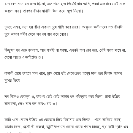
ধনে বেশ মদন রস জমে ছিলো, এত গরম হয়ে গিয়েছিলাম আমি, পরমা একবারে চেটে সাফ
করলো সব। তারপর বাঁড়ার মাথাটা কিস করে, মুখে নিলো।
চুষছে এমন, মনে হয় বাঁড়া একদম চুষে খালি করে দেবে। ভাক্যূম ক্লীনারের মত বাঁড়াটা
চুষে আমার শরীর থেকে সব রস বার করে নেবে।
কিছুখন পর ওকে বললাম, আর পারছি না পরমা, এখনই মাল বের হবে, দেখি পরমা থামে না,
যেনো আরও এগ্জ়াইটেড ও।
বাঙ্গালী মেয়ে তাহলে মাল খাবে, চান্স পেয়ে দুই সেকেংডের মধ্যে মাল ভরে দিলাম পরমার
মুখের ভিতর।
সব গিলেও ফেল্লো ও, তারপর চেটে চেটে আমার ধন পরিষ্কার করে দিলো, মাথা উঠিয়ে
তাকালো, দেখে মনে হল আরও চায় ও।
আমি ওকে কোলে উঠিয়ে ওর বেডরূমে নিয়ে বিছানায় শুয়ে দিলাম। পরমা তাকিয়ে আছে
আমার দিকে, নেক্স্ট কী করবো, আন্টিসিপেশনে জোরে জোরে শ্বাস নিচ্ছে, দুধ দুটো শ্বাস এর