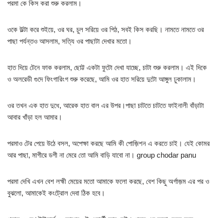
পরমা কে কিস করা শুরু করলাম।
ওকে উল্টা করে শুইয়ে, ওর ঘর, চুল সরিয়ে ওর পিঠ, সবই কিস করছি। নামতে নামতে ওর
পাছা পর্যন্তও আসলাম, সত্যি ওর পাছাটা দেখার মতো।
হাত দিয়ে টেনে ফাক করলাম, ছোট্ট একটা ফুটো দেখা যাচ্ছে, চাটা শুরু করলাম। এই দিকে
ও অলরেডী গুদে ফিংগারিংগ শুরু করেছে, আমি ওর হাত সরিয়ে দুটো আঙ্গুল ঢুকালাম।
ওর তখন এক হাত দুধে, আরেক হাত বাল এর উপর।পাছা চাটতে চাটতে ফাইনালী বাঁড়াটা
আবার খাঁড়া হল আমার।
পরমাও টের পেয়ে উঠে বসল, অপেক্ষা করছে আমি কী পোজ়িশন এ করতে চাই। যেই কোমর
আর পাছা, মাগীরে ডগী না মেরে তো আমি বাড়ি যাবো না। group chodar panu
পরমা দেখি এখন বেশ লহ্মী মেয়ের মতো আমাকে ফলো করছে, বেশ কিছু অর্গাজ়ম এর পর ও
বুঝলো, আমাকেই কংট্রোল দেবা ঠিক হবে।