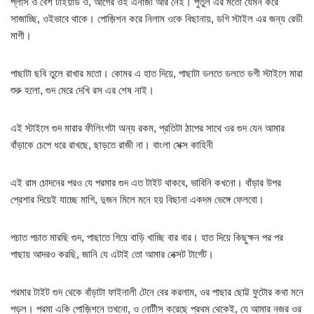
প্লাস ও বেশ টাইয়ার্ড ও, আগের ওই এনার্জী আর নেই। পুতুল এর মতো যেমন করে
সাজাচ্ছি, ওইভাবে থাকে। পোজ়িশন করে নিলাম ওকে বিছানায়, ডগি স্টাইল এর জন্য রেডী
মাগী।
পাছাটা ছবি তুলে রাখার মতো। কোমর এ হাত দিয়ে, পাছাটা ডলতে ডলতে ডগী স্টাইলে মারা
শুরু হলো, গুদ মেরে দেখি রস এর শেষ নাই।
এই স্টাইলে গুদ মারার ফীলিংগটা অন্য রকম, প্রতিটা ঠাপের সাথে ওর গুদ যেন আমার
বাঁড়াকে চেপে ধরে রাখছে, ছাড়তে রাজী না। বাংলা সেক্স কাহিনী
এই রাম চোদনের পরও যে পরমার গুদ এত টাইট থাকবে, ভাবিনি কখনো। বাঁড়ার উপর
প্রেশার দিয়েই যাচ্ছে মাগি, দুজন মিলে মনে হয় বিছানা একদম ভেঙ্গে ফেলবো।
পচাত পচাত মারছি গুদ, পাছাতে গিয়ে বাড়ি খাচ্ছি বার বার। হাত দিয়ে কিছুক্ষন পর পর
পাছায় আদরও করছি, জানি যে এটাই তো আমার নেক্সট টার্গেট।
পরমার টাইট গুদ থেকে বাঁড়াটা ফাইনালী টেনে বের করলাম, ওর পাছার ছোট্ট ফুটোর কথা মনে
পড়ল। পরমা একি পোজ়িশনে তখনো, ও নোটীস করেছে প্রথম থেকেই, যে আমার নজর ওর