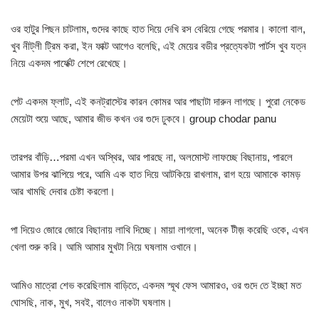
ওর হাটুর পিছন চাটলাম, গুদের কাছে হাত দিয়ে দেখি রস বেরিয়ে গেছে পরমার। কালো বাল,
খুব নীট্লী ট্রিম করা, ইন ফাক্ট আগেও বলেছি, এই মেয়ের বডীর প্রত্যেকটা পার্টস খুব যত্ন
নিয়ে একদম পার্ফেক্ট শেপে রেখেছে।
পেট একদম ফ্লাট, এই কনট্রাস্টের কারন কোমর আর পাছাটা দারুন লাগছে। পুরো নেকেড
মেয়েটা শুয়ে আছে, আমার জীভ কখন ওর গুদে ঢুকবে। group chodar panu
তারপর বাঁড়ি…পরমা এখন অস্থির, আর পারছে না, অলমোস্ট লাফচ্ছে বিছানায়, পারলে
আমার উপর ঝাপিয়ে পরে, আমি এক হাত দিয়ে আটকিয়ে রাখলাম, রাগ হয়ে আমাকে কামড়
আর খামছি দেবার চেষ্টা করলো।
পা দিয়েও জোরে জোরে বিছানায় লাথি দিচ্ছে। মায়া লাগলো, অনেক টীজ় করেছি ওকে, এখন
খেলা শুরু করি। আমি আমার মুখটা নিয়ে ঘষলাম ওখানে।
আমিও মাত্রো শেভ করেছিলাম বাড়িতে, একদম স্মূথ ফেস আমারও, ওর গুদে তে ইচ্ছা মত
ঘোসছি, নাক, মুখ, সবই, বালেও নাকটা ঘষলাম।