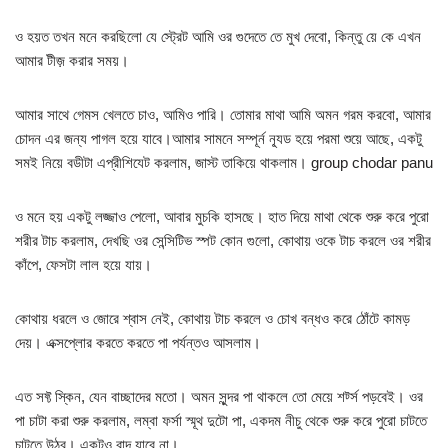
ও হয়ত তখন মনে করছিলো যে স্ট্রেট আমি ওর গুদেতে তে মুখ দেবো, কিন্তু য়ে কে এখন
আমার টীজ় করার সময়।
আমার সাথে গেমস খেলতে চাও, আমিও পারি। তোমার মাথা আমি অমন গরম করবো, আমার
চোদন এর জন্য পাগল হয়ে যাবে।আমার সামনে সম্পূর্ন ন্যূড হয়ে পরমা শুয়ে আছে, একটু
সমই নিয়ে বডীটা এপ্রীশিযেট করলাম, জাস্ট তাকিয়ে থাকলাম। group chodar panu
ও মনে হয় একটু লজ্জাও পেলো, আবার মুচকি হাসছে। হাত দিয়ে মাথা থেকে শুরু করে পুরো
শরীর টাচ করলাম, দেখছি ওর সেন্সিটিভ স্পট কোন গুলো, কোথায় ওকে টাচ করলে ওর শরীর
কাঁপে, ফেসটা লাল হয়ে যায়।
কোথায় ধরলে ও জোরে শ্বাস নেই, কোথায় টাচ করলে ও চোখ বন্ধও করে ঠোঁটে কামড়
দেয়। এক্সপ্লোর করতে করতে পা পর্যন্তও আসলাম।
এত সফ্ট স্কিন, যেন বাচ্ছাদের মতো। অমন সুন্দর পা থাকলে তো মেয়ে শর্ট্স পড়বেই। ওর
পা চাটা করা শুরু করলাম, লম্বা ফর্সা স্মূথ দুটো পা, একদম নীচু থেকে শুরু করে পুরো চাটতে
চাটতে উঠব। একটুও বাদ যাবে না।