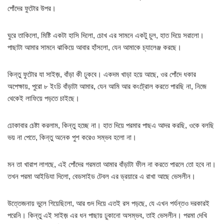
পোঁদের ফুটোর উপর।
ঘুরে তাকিলো, মিষ্টি একটা হাসি দিলো, চোখ এর সামনে একটু চুল, হাত দিয়ে সরালো।
পাছাটা আমার সামনে ঝাকিয়ে আবার হাঁসলো, যেন আমাকে চ্যালেঞ্জ করছে।
কিন্তু ফুটোর যা সাইজ়, বাঁড়া কী ঢুকবে। একদম খাড়া হয়ে আছে, ওর পোঁদে ধকার
অপেক্ষায়, পুরো ৮ ইংচি বাঁড়াটা আমার, যেন আমি আর কংট্রোল করতে পারছি না, নিজে
থেকেই লাফিয়ে পড়তে চাইছে।
ঢোকাবার চেষ্টা করলাম, কিন্তু হচ্ছে না। হাত দিয়ে পরমার পাছএ আদর করছি, ওকে বলছি
ভয় না পেতে, কিন্তু অনেক পুশ করেও সম্ভব হলো না।
মন তা খারাপ লাগছে, এই পোঁদের গরমতা আমার বাঁড়াটা ফীল না করতে পারলে তো হবে না।
তখন পরমা আইডিযা দিলো, বেডসাইড টেবল এর ড্রয়ারে এ রাখা আছে ভেসলীন।
উত্তেজনায় ভুলে গিয়েছিলো, আর গুদ দিয়ে এতই রস পড়ছে, যে এখন পর্যন্তও দরকারই
পরেনি। কিন্তু এই সাইজ় এর ধন পাছায় ঢুকানো অসম্ভব, তাই ভেসলীন। পরমা দেখি