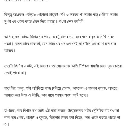
কিন্তু আংকেল পর্যন্তও পৌছানো মাত্রই দেখি ও আরেক পা আমার ঘাড় পেছিয়ে আমার
মুখটা ওর গুদের কাছে টেনে নিয়ে যাচ্ছে। বাংলা সেক্স কাহিনী
আমি হালকা কামড় দিলাম ওর পায়ে, একটু রাগের ভান করে আমার বুক এ লাথি মারল
পরমা। অমন ভাবে তাকলো, যেন আমি ওর গুদ একখনই না চাটলে ওর চোখে জল চলে
আসবে।
মেয়েটা জিনিস একটা, এই মেয়ের সাথে সেক্সের পর আমি টিপিকল বাঙ্গালী মেয়ে চুদে কোনো
মজাই পাবো না।
হাত দিয়ে অন্য পাটা আটকিয়ে কাজ চালিয়ে গেলাম, আংকেল এ হালকা কামড়, আসতে
আসতে করে উপর এ উঠছি, আর সাথে পরমার শ্বাস ভারি হচ্ছে।
হাপাচ্ছে, আর বিশাল দুধ দুটো ওঠা নামা করছে, উত্তেজনায় শরীর সেন্সিটিভ যায়গাগুলো
লাল হয়ে গেছে, পাছাটা ও তুলছে, বিছানার চাদরে ঘষা দিচ্ছে, আর ওয়েট করতে পারছে না
ও।