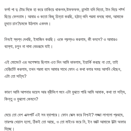
ফর্সা পা দু টোর দিকে হা করে তাকিয়ে থাকলম,উফফফফ, চান্সটা যদি দিতো, টান দিয়ে শর্ট্স
ছিড়ে ফেলতাম। আবার ও কতো কিছু চিন্তা করছি, হঠাত্ শুনি পরমা বলছে দাদা, আমাকে
চুদতে চান?চমকে উঠলাম একদম।
নিশ্চই স্বপ্ন দেখছি, ইমাজিন করছি। ওকে প্রশ্নও করলাম, কী বললে? ও আবারও
বল্লো, চলুন না দাদা বেডরূমে যাই।
এই মোমেংট এর অপেক্ষায় ছিলাম এত দিন আমি ভাবলাম, ইয়ার্কি করছে না তো, তাই
হেজ়িটেট করলাম, তখন পরমা বলে আমার সাথে ফোন এ কথা বলার সময় আপনি খেঁছেন,
এটা তো সত্যি?
কারণ আমি আপনার ভয়েস আর ব্রীদিংগ শুনে এটা বুঝতে পারি আমি আবাক, কথা তা সত্যি,
কিন্তু ও বুঝলো কেমনে?
মেয়ে তো বেশ এক্সপার্ট এই সব ব্যাপারে। ফোন সেক্স করে নিশ্চই? লজ্জা লাগলো প্রথমে,
তারপর খেয়াল হলো, ঠিকই তো আছে, ও তো মাইংড করে নি, ইন ফাক্ট আমাকে উল্টা অফার
দিচ্ছে।