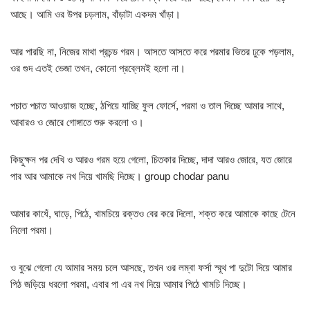
আছে। আমি ওর উপর চড়লাম, বাঁড়াটা একদম খাঁড়া।
আর পারছি না, নিজের মাথা প্রচন্ড গরম। আসতে আসতে করে পরমার ভিতর ঢুকে পড়লাম,
ওর গুদ এতই ভেজা তখন, কোনো প্রব্লেমই হলো না।
পচাত পচাত আওয়াজ হচ্ছে, ঠপিয়ে যাচ্ছি ফুল ফোর্সে, পরমা ও তাল দিচ্ছে আমার সাথে,
আবারও ও জোরে গোঙ্গাতে শুরু করলো ও।
কিছুক্ষন পর দেখি ও আরও গরম হয়ে গেলো, চিতকার দিচ্ছে, দাদা আরও জোরে, যত জোরে
পার আর আমাকে নখ দিয়ে খামছি দিচ্ছে। group chodar panu
আমার কাধেঁ, ঘাড়ে, পিঠে, খামচিয়ে রক্তও বের করে দিলো, শক্ত করে আমাকে কাছে টেনে
নিলো পরমা।
ও বুঝে গেলো যে আমার সময় চলে আসছে, তখন ওর লম্বা ফর্সা স্মূথ পা দুটো দিয়ে আমার
পিঠ জড়িয়ে ধরলো পরমা, এবার পা এর নখ দিয়ে আমার পিঠে খামচি দিচ্ছে।