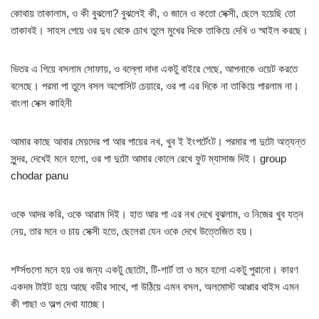
কোথায় তাকালাম, ও কী বুঝলো? বুঝলেই কী, ও জানে ও কতো সেক্সী, ছেলে হয়েছি তো
তাকাবই। সাহস পেয়ে ওর দুধ থেকে চোখ তুলে মুখের দিকে তাকিয়ে দেখি ও স্মাইল করছে।
ভিতর এ গিয়ে বসলাম সোফায়, ও বল্লো দাদা একটু বাইরে গেছে, আপনাকে ওয়েট করতে
বলেছে। পরমা পা তুলে বসল অপোসিট চেয়ারে, ওর পা এর দিকে না তাকিয়ে পারলাম না।
বাংলা সেক্স কাহিনী
আমার কাছে আবার মেয়দের পা আর পায়ের নখ, খুব ই ইংপর্টেংট। পরমার পা দুটো অত্যন্ত
সুন্দর, দেখেই মনে হলো, ওর পা দুটো আমার কোলে রেখে ফুট ম্যাসাজ দিই। group
chodar panu
ওকে আদর করি, ওকে আরাম দিই। হাত আর পা এর নখ দেখে বুঝলাম, ও নিজের খুব যত্ন
নেয়, তার মনে ও চায় সেক্সী হতে, ছেলেরা যেন ওকে দেখে উত্তেজিত হয়।
শর্ট্সগুলো মনে হয় ওর জন্য একটু ছোটো, টি-শার্ট তা ও মনে হলো একটু পুরানো। কারণ
একদম টাইট হয়ে আছে বডীর সাথে, পা উঠিয়ে এমন বসল, অলমোস্ট আপ্পার থাইস এমন
কী পাছা ও অল্প দেখা যাচ্ছে।