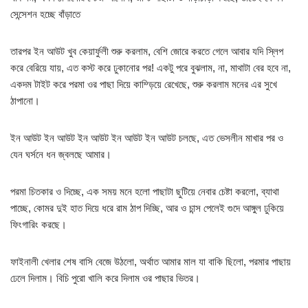
সেন্সেশন হচ্ছে বাঁড়াতে
তারপর ইন আউট খুব কেয়ার্ফুলী শুরু করলাম, বেশি জোরে করতে গেলে আবার যদি স্লিপ
করে বেরিয়ে যায়, এত কস্ট করে ঢুকানোর পর! একটু পরে বুঝলাম, না, মাথাটা বের হবে না,
একদম টাইট করে পরমা ওর পাছা দিয়ে কাম্ড়িয়ে রেখেছে, শুরু করলাম মনের এর সুখে
ঠাপানো।
ইন আউট ইন আউট ইন আউট ইন আউট ইন আউট চলছে, এত ভেসলীন মাখার পর ও
যেন ঘর্সনে ধন জ্বলছে আমার।
পরমা চিতকার ও দিচ্ছে, এক সময় মনে হলো পাছাটা ছুটিয়ে নেবার চেষ্টা করলো, ব্যাথা
পাচ্ছে, কোমর দুই হাত দিয়ে ধরে রাম ঠাপ দিচ্ছি, আর ও চান্স পেলেই গুদে আঙ্গুল ঢুকিয়ে
ফিংগারিং করছে।
ফাইনালী খেলার শেষ বাসি বেজে উঠলো, অর্থাত আমার মাল যা বাকি ছিলো, পরমার পাছায়
ঢেলে দিলাম। বিচি পুরো খালি করে দিলাম ওর পাছার ভিতর।