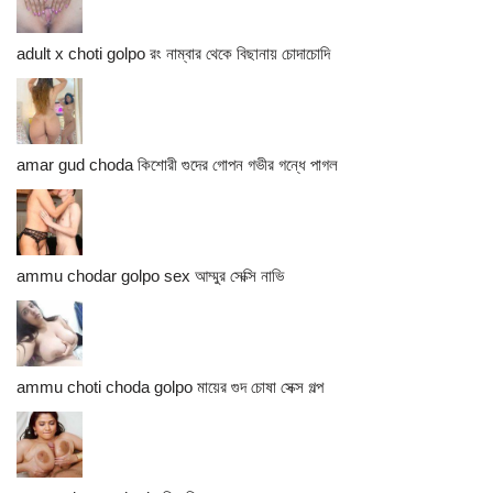
adult x choti golpo রং নাম্বার থেকে বিছানায় চোদাচোদি
amar gud choda কিশোরী গুদের গোপন গভীর গন্ধে পাগল
ammu chodar golpo sex আম্মুর সেক্সি নাভি
ammu choti choda golpo মায়ের গুদ চোষা সেক্স গল্প