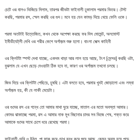
চেটে ওর বালও ভিজিয়ে দিলাম, তারপর জীভটা ফাইনালী ঢুকালাম পরমার ভিতর। টেস্ট
করছি, পরমার রস, স্মেল করছি ওর গুদ। মনে হয় যেন কামড় দিয়ে খেয়ে ফেলি ওকে।
পরমা অতটাই উত্তেজিত, কখন থেকে অপেক্ষা করছে ফর দিস মোমেন্ট, অলমোস্ট
ইমীডীযেট্লী দেখি ওর শরীর কেপে অর্গাজ়ম শুরু হলো। বাংলা সেক্স কাহিনী
ওর ক্লিটটা স্পস্ট দেখা যাচ্ছে, একদম খাড়া আর লাল হয়ে আছে, টংগ [সেন্সর] করছি ওটা,
বুঝলাম যে এখন ছেড়ে দেওয়াটা ঠিক হবে না, কারণ ওর অর্গাজ়ম তখনো চলছে।
জিভ দিয়ে ওর ক্লিটটা পেছিয়ে, চুষছি। এটা বলতে হবে, পরমার খুবই জোড়ালো এবং লম্বা
অর্গাজ়ম হয়, কী যে লাকী মেয়েটা।
ওর গুদের রস এর গন্ধে তো আমার মাথা ঘুরে যাচ্ছে, মাতাল এর মতো অবস্তা আমার।
কোমর ঝাকাচ্ছে পরমা, রস এ আমার নাক মুখ বিছানার চাদর সব ভিজে শেষ, শক্ত করে
আমাকে গুদের সাথে চেপে ধরে রেখেছে পরমা।
ফাইনালী দেখি ও উঠল, পা ফাক করে চোখ বন্ধ করে শুয়ে আছে, কেমন অবস হয়ে পড়ে