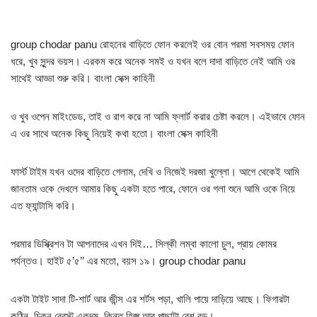
group chodar panu রোহনের বাড়িতে ফোন করলেই ওর বোন পরমা সবসময় ফোন
ধরে, খুব সুন্দর ভয়স। এরকম করে অনেক সমই ও যখন বলে দাদা বাড়িতে নেই আমি ওর
সাথেই আড্ডা শুরু করি। বাংলা সেক্স কাহিনী
ও খুব ওপেন মাইংডেড, তাই ও রাগ করে না আমি ফ্লার্ট করার চেষ্টা করলে। এইভাবে ফোন
এ ওর সাথে অনেক কিছু নিয়েই কথা হতো। বাংলা সেক্স কাহিনী
ফার্স্ট টাইম যখন ওদের বাড়িতে গেলাম, দেখি ও নিজেই দরজা খুল্লো। আগে থেকেই আমি
জানতাম ওকে দেখলে আমার কিছু একটা হতে পারে, ফোনে ওর গলা শুনে আমি ওকে নিয়ে
এত ফ্যান্টাসি করি।
পরমার ডিস্ক্রিশন টা আপনাদের এখন দিই… সিল্কী লম্বা কালো চুল, প্রায় কোমর
পর্যন্তও। হাইট ৫’৫’’ এর মতো, বয়স ১৯। group chodar panu
একটা টাইট সাদা টি-শার্ট আর জীন্স এর শর্টস পড়া, খালি পায়ে দাড়িয়ে আছে। ফিগারটা
কঠিন, চিকন ব্রেস্ট একদম, কিন্তু হিপ্স আর পাছাটা বেশ বড়।