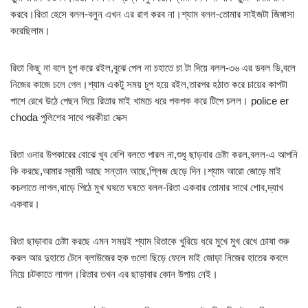
করবে।রিতা হেসে বলল-বলুন এখন এর রাগ করব না।শ্যাম বলল-তোমার সাইজটা জিঙ্গাসা
করেছিলাম।
রিতা কিছু না বলে চুপ করে রইল,বুঝে পেল না চহাতে চা টা দিয়ে বলল-৩৬ এর ডবল ডি,বলে
নিজের কাজে চলে গেল।শ্যাম একটু সময় চুপ হয়ে রইল,তারপর হঠাত করে চায়ের কাপটা
পাশে রেখে উঠে পেছন দিয়ে রিতার মাই খামচে ধরে পকপক করে টিপে চলল। police er
choda পুলিশের সাথে পরকীয়া সেক্স
রিতা ওনার উপকারের বোঝে খুব বেশি বলতে পারল না,শুধু ছাড়বার চেষ্টা করল,বলল-এ আপনি
কি করছে,আমার স্বামী আছে সন্তান আছে,প্লিজ ছেড়ে দিন।শ্যাম আরো জোড়ে মাই
কচলাতে লাগল,ঘাড়ে পিঠে মুখ ঘষতে ঘষতে বলল-রিতা একবার তোমার সাথে শোব,দ্যাখ
একবার।
রিতা ছাড়াবার চেষ্টা করছে এমন সময়ই শ্যাম রিতাকে খুরিয়ে ধরে মুখে মুখ রেখে চোষা শুরু
করল আর দুহাতে টেনে ব্লাউজের হুক গুলো ছিড়ে ফেলে মাই জোড়া নিজের হাতের কবলে
নিয়ে চটকাতে লাগল।রিতার তখন এর ছাড়াবার কোন উপায় নেই।