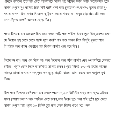
এদিকে শ্যামের হাত আর ঠোটে অত্যাচারে রিতার পাচ মাসের উপসী শরীর উত্তেজিত হতে
লাগল।শ্যাম মুখ নামিয়ে রিতা মাই দুটো পালা করে চুষতে লাগল,কখনও বুকের মাঝে মুখ
ঘষতে লাগল।রিতা তখন নিজেকে কন্ট্রোল করতে পারছে না।তবুও ছাড়াবার চেষ্টা করে
বলল-প্লিজ আপনি আমাকে ছেড়ে দিন।
শ্যাম রিতাকে ধরে মেঝেতে চিত করে ফেলে শাড়ি শায়া গুটিয়ে উপরে তুলে দিল,তারপর কখন
যে রিতাকে চুমু খেতে খেতে প্যান্ট খুলে বাড়াটা বার করে আনল রিতা কিছুই বুঝতে পারে
নি,হঠাত করে শ্যাম একঠাপে তার বিশাল বাড়াটা গুদে ভরে দিল।
রিতার দম বন্ধ হয়ে এল,রিতা আঃ করে চিতকার করে উঠল,বাড়াটা যেন গুদ ফাটিয়ে ফেলতে
চাইছে।শ্যাম কোন দিকে না তাকিয়ে ঠাপিয়ে চলল।প্রায় মিনিট ২-৩ পর রিতার আস্তে
আস্তে ভালো লাগতে লাগল,পুরো গুদ জুড়ে বাড়াটা যাওয়া আসা করছে এক অপুরপ সুখ
দিচ্ছে।
রিতা আর নিজেকে বেশিরক্ষন ধরে রাখতে পারল না,২-৩ মিনিটের মধ্যে জল ছেড়ে এলিয়ে
পড়ল।শ্যাম তখনও আর স্প্রীডে চোদে চলল,আর রিতার দুধে ভরা মাই দুটো চুষে খেতে
লাগল।শ্যাম আর প্রায় ১০ মিনিট চুদে মাল ফেলে রিতার পাশে শুয়ে পড়ল।