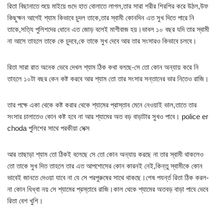
রিতা বিছানাতে শুয়ে মাইয়ে গুদে হাত বোলাতে লাগল,তার সারা শরীর শিরশির করে উঠল,উফ
কিছুক্ষন আগেই শ্যাম কিভাবে চুদল তাকে,তার স্বামী কোনদিন এত সুখ দিতে পারে নি
তাকে,সত্যি পুলিশদের ধোনে এত জোড় বলেই মাগীবাজ হয়।ভাবল ১০ বছর যদি তার স্বামী
না আসে তাহলে তাকে কে চুদবে,কে তাকে সুখ দেবে আর তার সংসারও কিভাবে চলবে।
রিতা সারা রাত অনেক ভেবে দেখল শ্যাম ঠিক কথা বলছে-সে তো কোন অন্যায় করে নি
তাহলে ১০টা বছর কেন কষ্ট করবে আর শ্যাম তো তার সংসার সন্তানের ভার নিতেও রাজি।
তার পক্ষে একা থেকে কষ্ট করার থেকে শ্যামের প্রাস্তাব মেনে নেওয়াই ভাল,তাতে তার
সংসার চালাতেও কোন কষ্ট হবে না আর শ্যামের অত বড় বাড়াটার সুখও পাবে। police er
choda পুলিশের সাথে পরকীয়া সেক্স
আর তাছাড়া শ্যাম তো ঠিকই বলেছে সে তো কোন অন্যায় করছে না তার স্বামী থাকলেও
তো তাকে সুখ দিত তাহলে তার এত আপশোসের কোন কারনই নেই,কিন্তু স্বামীকে কোন
ভাবেই জানতে দেওয়া যাবে না যে সে পরপুরুষের সাথে থাকছে।শেষ পযর্ন্ত রিতা ঠিক করল-
না কোন ধিধ্বা নয় সে শ্যামের প্রস্তাবে রাজি।কাল থেকে শ্যামের অতবড় বাড়া পাবে ভেবে
রিতা বেশ খুশি।