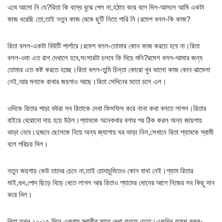
এবে আসো নি যে?রিতা কি বল্বে বুঝে পেল না,হঠাত করে বলে দিল-আসলে আমি একটা
কাজ ধরেছি তো,তাই নতুন কাজ থেকে ছুটি নিতে পারি নি।রমেশ বলল-কি কাজ?
রিতা বলল-একটা বিউটি পার্লারে।রমেশ বলল-তোমার কোন কাজ করতে হবে না।রিতা
বলল-ওমা এত রাগ দেখালে হবে,সংসারটা চলবে কি দিয়ে শুনি?রমেশ বলল-আমার জন্য
তোমার এত কষ্ট করতে হচ্ছে।রিতা বলল-তুমি চিন্তা কোরো খুব ভালো কাজ কোন ঝামেলা
নেই,আর মনাকে রাখার জয়গাও আছে।রিতা সেদিনের মতো চলে এল।
ওদিকে রিতার পাড়া বউরা সব রিতাকে দেখা ফিসফিস করে নানা কথা বলতে লাগল।রিতার
বাইরে বেরোনো দায় হয়ে উঠল।শ্যামকে অনেকবার বলার পর ঠিক করল অন্য জায়গায়
ভাড়া নেবে।দুজনে ছেলেকে নিয়ে অন্য জ্যাগায় ঘর ভাড়া নিল,সেখানে রিতা শ্যামকে স্বামী
বলে পরিচয় দিল।
নতুন জয়গায় কেউ তাদের চেনে না,তাই চোদাচুদিতেও কোন বাধা নেই।শ্যাম রিতার
মাই,গুদ,পোদ ছিড়ে বিড়ে খেতে লাগল আর রিতাও শ্যামের ধোনের আগে নিজের সব কিছু দান
করে দিল।
রিতা তখন ১০-১৫ দিনে একবার স্বামীর সাথে দেখা করতে যেতে।একদিন রমেশ বলল-