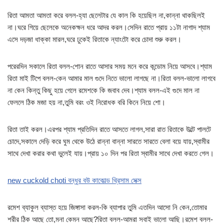
রিতা আমতা আমতা করে বলল-হ্যা ছেলেটার যে কাল কি হয়েছিল না,কান্না থাকছিলই
না।ঘরে গিয়ে ছেলেকে অনেকক্ষন ধরে আদর করল।সেদিন রাতে প্রায় ১১টা নাগাদ শ্যাম
এসে দড়জা ধাক্কা মারল,ঘরে ঢুকেই রিতাকে ন্যাংটো করে চোদা শুরু করল।
পরেরদিন সকালে রিতা বলল-শোন রাতে আসার সময় মনে করে কন্ডোম নিয়ে আসবে।শ্যাম
রিতা মাই টিপে বলল-কেন আমার মাল গুদে নিতে ভালো লাগছে না।রিতা বলল-ভালো লাগবে
না কেন কিন্তু কিছু হয়ে গেলে রমেশকে কি জবাব দেব।শ্যাম বলল-এই গুদে মাল না
ফেললে ঠিক মজা হয় না,তুমি বরং ওই নিরোধক বরি কিনে নিয়ে শো।
রিতা তাই করল।এরপর শ্যাম প্রতিদিন রাতে আসতে লাগল,সারা রাত রিতাকে উল্টে পালটে
চোদে,সকালে দেড়ি করে ঘুম থেকে উঠে রান্না বান্না সারতে সারতে বেলা বয়ে যায়,স্বামীর
সাথে দেখা করার কথা ভুলেই যায়।প্রায় ১০ দিন পর রিতা স্বামীর সাথে দেখা করতে গেল।
new cuckold choti বন্ধুর বউ কাকোল্ড থ্রিসাম সেক্স
রমেশ ব্যাকুল ব্যাস্ত হয়ে জিঙ্গাসা করল-কি ব্যাপার তুমি এতদিন আসো নি কেন,তোমার
শরীর ঠিক আছে তো,মনা কেমন আছে?রিতা বলল-আমরা সবাই ভালো আছি।রমেশ বলল-