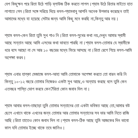
বেশ কিছুক্ষন পরে রিতা উঠে শাড়ি ব্লাউজ ঠিক করতে লাগল।শ্যাম উঠে রিতার মাইতে হাত
লাগাতে গেল।রিতা সঙ্গে সরিয়ে দিয়ে বলল-শ্যামবাবু আপনি অনেক উপকার করেছেন তাই
আমাদের মধ্যে যা হয়েছে সেটার জন্য আমি কিছু মনে করছি না,কিন্তু আর নয়।
শ্যাম বলল-কেন রিতা তুমি সুখ পাও নি।রিতা বলল-সুখের কথা নয়,দেখুন আমার স্বামী
আছে সন্তান আছে আমি এসবের কথা ভাবতে পারছি না।শ্যাম বলল-তোমার যে স্বামীকে
ধরে বসে আছো না সে আর ১০ বছরের মধ্যে ফিরে আসছে না।রিতা রেগে গিয়ে বলল-আমি
অপেক্ষা করব।
শ্যাম এবার হাল্কা মেজাজে বলল-আহা আমি তোমাকে অপেক্ষা করতে তো বারন করি নি
কিন্তু ১০-১২ বছরে তোমার নিজেরও একটা সুখ আছে,ও অন্যায় করছে বলে তুমি কেন
এতবছর শাস্তি ভোগ করবে কেন?রিতা কোন জবাব দিল না।
শ্যাম আবার বলল-তাছাড়া তুমি তোমার সন্তানের তো একটা ভবিষত আছে তো,আমার বউ
ছেলে এখানে থাকে এখনের জন্য তোমার আর তোমার সন্তানের সব ভার আমি নিতে রাজি
আছি।রিতা তাতেও কোন জবাব দিল না।শ্যাম বলল-ঠিক আছে তুমি আজকের দিন ভাবো
কাল যদি তোমার ইচ্ছে থাকে তবে জানিও।