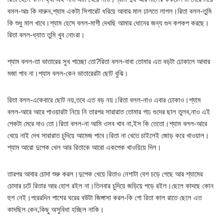
বলল-আঃ কি দারুন,শ্যাম একটা সিগারেট ধরিয়ে আবার মাল ঢালতে লাগল।রিতা বলল-তুমি
কি শুধু মাল খাবে।শ্যাম হেসে বলল-মাগী দেখছি আমার ধোনের জন্য গুদ কপকপ করছে।
রিতা বলল-ধ্যাত তুমি খুব নোংরা।
শ্যাম বলল-তা ভাতারের সুখ পাচ্ছো তো?রিতা বলল-বাবা তোমার এত বড়টা ঢোকালে আবার
মজা পাব না।শ্যাম বলল-কেন ভাতারেরটা ছোট বুঝি।
রিতা বলল-একেবারে ছোট নয়,তবে এত বড় নয়।রিতা বলল-নাও এবার ঢোকাও।শ্যাম
বলল-আরে আরে পাওয়ারটা নিয়ে নি তারপর সারারাত তোমার গাঢ গুদের ছাল তুলব,নাও এই
পেকটা মেরে দাও তো।রিতা বলল-না আমি ওসব খাব না,ইস কি তেতো।শ্যাম বলল-আরে
খেয়ে নাই দেখ সারারাত চুদিয়ে আমেজ পাবে।রিতা না খেতে চাইলেই জোড় করে খাওয়াল।
শ্যাম আরো দুপেক খেল আর রিতাকে আরো একপেক খাওয়িয়ে দিল।
তারপর আবার চোদা শুরু করল।দুপেক খেয়ে রিতাও নেশাটা বেশ চড়ে গেছে আর শ্যামের
চোদার চটে রিতার আর হোশ রইল না।তিনবার চুদিয়ে জড়িয়ে পড়ে রইল।ছেলে কাদছে কোন
হুশ নেই।পরেরদিন পাশের ঘরের বউটা জিঙ্গাসা করল-কি গো রিতা কাল রাতে ছেলে এত
কাদছিল কেন,কিছু অসুবিধা হচ্ছিল নাকি।