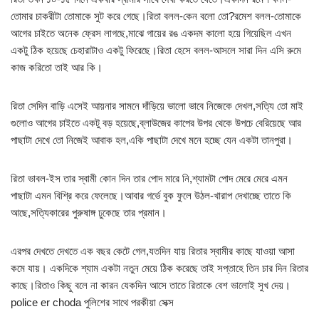
তোমার চাকরীটা তোমাকে সুট করে গেছে।রিতা বলল-কেন বলো তো?রমেশ বলল-তোমাকে
আগের চাইতে অনেক ফ্রেস লাগছে,মাঝে গায়ের রঙ একদম কালো হয়ে গিয়েছিল এখন
একটু ঠিক হয়েছে চেহারাটাও একটু ফিরেছে।রিতা হেসে বলল-আসলে সারা দিন এসি রুমে
কাজ করিতো তাই আর কি।
রিতা সেদিন বাড়ি এসেই আয়নার সামনে দাঁড়িয়ে ভালো ভাবে নিজেকে দেখল,সত্যি তো মাই
গুলোও আগের চাইতে একটু বড় হয়েছে,ব্লাউজের কাপের উপর থেকে উপচে বেরিয়েছে আর
পাছাটা দেখে তো নিজেই আবাক হল,একি পাছাটা দেখে মনে হচ্ছে যেন একটা তানপুরা।
রিতা ভাবল-ইস তার স্বামী কোন দিন তার পোদ মারে নি,শ্যামটা পোদ মেরে মেরে এমন
পাছাটা এমন বিশ্রি করে ফেলেছে।আবার গর্ভে বুক ফুলে উঠল-খারাপ দেখাচ্ছে তাতে কি
আছে,সত্যিকারের পুরুষাঙ্গ ঢুকেছে তার প্রমান।
এরপর দেখতে দেখতে এক বছর কেটে গেল,যতদিন যায় রিতার স্বামীর কাছে যাওয়া আসা
কমে যায়। একদিকে শ্যাম একটা নতুন মেয়ে ঠিক করেছে তাই সপ্তাহে তিন চার দিন রিতার
কাছে।রিতাও কিছু বলে না কারন যেকদিন আসে তাতে রিতাকে বেশ ভালোই সুখ দেয়।
police er choda পুলিশের সাথে পরকীয়া সেক্স