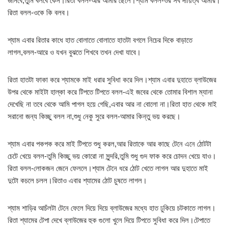
জানবে,তুমি বলবে কেন।রিতা বলল-আর আমার ছেলে।শ্যাম বলল-ওর সব দায়িত্ব আমার।
রিতা বলল-ওকে কি বলব।
শ্যাম এবার রিতার কাধে হাত বোলাতে বোলাতে হাতটা বগলে নিচের দিকে বাড়াতে
লাগল,বলল-আরে ও যখন বুঝতে শিখবে তখন দেখা যাবে।
রিতা হাতটা ফাকা করে শ্যামকে মাই ধরার সুবিধা করে দিল।শ্যাম এবার দুহাতে ব্লাউজের
উপর থেকে মাইটা হাল্কা করে টিপতে টিপতে বলল-এই জবের থেকে তোমার বিশাল ম্যানা
দেখেছি না তবে থেকে আমি পাগল হয়ে গেছি,এবার আর না বোলো না।রিতা হাত থেকে মাই
সরানো জন্য কিচ্ছু বলল না,শুধু নেকু সুরে বলল-আমার কিন্তু ভয় করছে।
শ্যাম এবার পকপক করে মাই টিপতে শুধু করল,আর রিতাকে আর কাছে টেনে এনে ঠোটটা
চেটে খেয়ে বলল-তুমি কিচ্ছু ভয় কোরো না সুন্দরি,তুমি শুধু গুদ ফাক করে চোদন খেয়ে যাও।
রিতা বলল-লোকজন জেনে ফেললে।শ্যাম টেনে ধরে ঠোট খেতে লাগল আর দুহাতে মাই
দুটো কচলে চলল।রিতাও এবার শ্যামের ঠোট চুষতে লাগল।
শ্যাম শাড়ির আচঁলটা টেনে ফেলে দিয়ে দিয়ে ব্লাউজের মধ্যে হাত ঢুকিয়ে চটকাতে লাগল।
রিতা শ্যামের টেপা দেখে ব্লাউজের হুক গুলো খুলে দিয়ে টিপতে সুবিধা করে দিল।টেপাতে