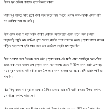
রিতার দুধ বেরিয়ে শ্যামের হাত ভিজতে লাগল।
শ্যাম মুখ বাড়িয়ে মাই দুটো পালা করে চুষছে আর টিপছে।শ্যাম বলল-আমার চোদন রানী
গুদ কেলিয়ে শুয়ে পর দেখি।
রিতা কোন কথা না বলে শাড়ি শায়াটা কোমড় পযন্ত তুলে ছেলে পাশে পড়ল।শ্যাম
তাড়াতাড়ি প্যান্ট আর জাঙিয়া খুলে ফেলল,বাড়াটা লম্বা লক্‌লক্‌ করছে।শ্যাম ঘাটের সামনে
দাঁড়িয়ে দুহাতে পা দুটো ফাক করে ধরে একঠাপে বাড়াটা গুদে পুরে দিল।
রিতা ও মাগো করে চিতকার করে উঠল।শ্যাম বলল-এই মাগী এমন চেচাচ্ছিস কেন?রিতা
বলল-বাবা মেরে ফেলবে তো।শ্যাম বলল-কেন ভাতার চোদে নি?রিতা বলল-ওরটা এত বড়
নয়।শ্যাম দুহাতে মাই চাটকে এক ঠাপ মেরে বলল-তাহলে তো আরো বেশি আরাম পাবি রে
খানকি।
রিতা কিছু বলল না।শ্যাকে অঘোরে ঠাপিয়ে চলেছে আর মাই দুটো কখনও টিপছে কখনও
দুধ খাচ্ছে কখনও কামাচ্ছে।
রিতা শুধু চোখ বন্ধ করে বিশাল বাড়ার সুখ নিচ্ছে।শ্যাম ১০-১২ মিনিট ধরে ঠাপাল,রিতা