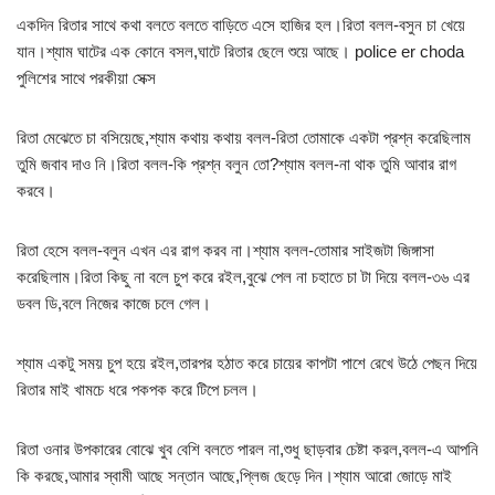
একদিন রিতার সাথে কথা বলতে বলতে বাড়িতে এসে হাজির হল।রিতা বলল-বসুন চা খেয়ে
যান।শ্যাম ঘাটের এক কোনে বসল,ঘাটে রিতার ছেলে শুয়ে আছে। police er choda
পুলিশের সাথে পরকীয়া সেক্স
রিতা মেঝেতে চা বসিয়েছে,শ্যাম কথায় কথায় বলল-রিতা তোমাকে একটা প্রশ্ন করেছিলাম
তুমি জবাব দাও নি।রিতা বলল-কি প্রশ্ন বলুন তো?শ্যাম বলল-না থাক তুমি আবার রাগ
করবে।
রিতা হেসে বলল-বলুন এখন এর রাগ করব না।শ্যাম বলল-তোমার সাইজটা জিঙ্গাসা
করেছিলাম।রিতা কিছু না বলে চুপ করে রইল,বুঝে পেল না চহাতে চা টা দিয়ে বলল-৩৬ এর
ডবল ডি,বলে নিজের কাজে চলে গেল।
শ্যাম একটু সময় চুপ হয়ে রইল,তারপর হঠাত করে চায়ের কাপটা পাশে রেখে উঠে পেছন দিয়ে
রিতার মাই খামচে ধরে পকপক করে টিপে চলল।
রিতা ওনার উপকারের বোঝে খুব বেশি বলতে পারল না,শুধু ছাড়বার চেষ্টা করল,বলল-এ আপনি
কি করছে,আমার স্বামী আছে সন্তান আছে,প্লিজ ছেড়ে দিন।শ্যাম আরো জোড়ে মাই