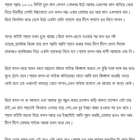
শ্যাম প্রায় ১০-১২ মিনিট চুদে মাল ফেলল।তারপর উঠে আবার একপেক মাল বানিয়ে খেয়ে
নিয়ে দ্বিতীয় পেগটা বিছানাতে এল বলল-আঃ এবার তোমার দুধ আর মাল একসাথে খাব।
রিতা খিলখিল করে হেসে উঠে একটা বোটা গ্লাসে ধরে টিপে গ্লাসে দুধ দিতে লাগল।
অন্য মাইটা শ্যাম তখন চুষে খাচ্ছে।রিতা বলল-ছেলে হওয়ার পর কত দুধ নষ্ট
হয়েছে,ব্লাউজ ভিজে যায় বলে প্রতি প্রতি স্নান করার সময় টিপে টিপে ফেলে দিতাম
তারপরও ব্লাউজের নিচে একটা ন্যাকড়া দিতে হত।শ্যাম বলল-আর মাগী আমাকে দেয় নি।
রিতা বলল-বারে অমন ভাবে আচেনা বউকে সাইজ জিঙ্গাসা করলে সে বুঝি সঙ্গে সঙ্গে বার করে
মুখে ঠেসে দেবে।শ্যাম বলল-যা সাইজ বানিয়েছো তাতে আমি বলে জিঙ্গাসা করেছি অন্য
কেউ হলে তো ওখানেই কামড়ে খেতে লাগল,এমন সাইজ বানালে কে ভাতার না অন্য কেউ।
রিতা বলল-না না আসলে ওনা আমার খুব পছন্দ করত,যতক্ষন বাড়ি থাকত ততক্ষন এটা তার
চাই,ওর হাত পড়তেই কিভাবে এতবড় হয়ে গেল,ওর খুব ইচ্ছা বাচ্চা হওয়ার পর দুধ খাবে।
শ্যাম মাইটা মচকে দিয়ে বলল-আরে ওর ইচ্ছাটাই আমি পুরন করছি,তোমার দুধও খাব আর
টিপে টিপে তোমার সাইজ আরো ডবল করে দেব।
রিতা হেসে বলল-হ্যা এই নাও এটা খেয়ে নাও।শ্যাম দুধ আর মালের ককটেল টা মেরে দিয়ে