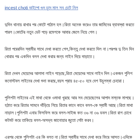
incest choti ভাইপো গুদ চুদে মাল সব চেটে নিল
দুদিন থানায় রাখার পর কোটে পাঠাল হল।রিতা অনেক করেও তার জামিনের ব্যাবস্থা করতে
পারল।কোটের নতুন ডেট পড়ে রমেশকে আবার জেলে নিয়ে গেল।
রিতা পরেরদিন স্বামীর সাথে দেখা করতে গেল,কিন্তু দেখা করতে দিল না।পরপর দু তিন দিন
খোরার পর একদিন বলল দেখা করার জন্য লাইন দিয়ে দাড়াতে।
রিতা দেখল মেয়েদের আলাদা লাইন পড়েছে,রিতা মেয়েদের সাথে লাইন দিল।একজন পুলিশ
কনোস্টবল লাইনের দেখা শুনা করছে,বয়স প্রায় ৪৫-৫০ হবে বেশ উচুলম্বা চেহারা।
পুলিশটা লাইনের এই মাথা থেকে ওমাথা খুরছে আর সব মেয়েছেলের আপাদ মস্তক মাপছে।
হঠাত করে রিতার সামনে দাঁড়িয়ে গিয়ে রিতার কানে কানে বলল-কে স্বামী আছে।রিতা মাথা
নাড়াল।পুলিশটা এবার ফিসফিস করে বলল-সাইজ কত ৩৬ না ৩৬ ডবল।রিতা রাগ চোখে
কটমট করে তাকিয়ে বলল-অসভ্য জানোয়ার জুতো পেটা করব।
এরপর থেকে পুলিশটা এর কি বলত না।রিতা স্বামীর সাথে দেখা করে ফিরে আসত।এদিকে