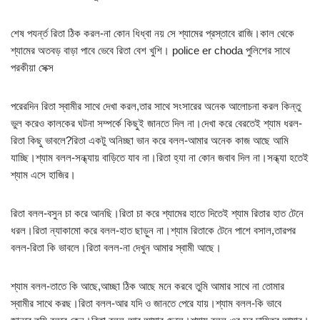
শেষ পযর্ন্ত রিতা ঠিক করল-না কোন ধিধ্বা নয় সে শ্যামের প্রস্তাবে রাজি।কাল থেকে
শ্যামের অতবড় বাড়া পাবে ভেবে রিতা বেশ খুশি। police er choda পুলিশের সাথে
পরকীয়া সেক্স
পরেরদিন রিতা স্বামীর সাথে দেখা করল,তার সাথে সংসারের অনেক আলোচনা করল কিন্তু
ভুল করেও কালকের ঘটনা সম্পর্কে কিছুই জানতে দিল না।দেখা করে বেরতেই শ্যাম ধরল-
রিতা কিছু ভাবলে?রিতা একটু অনিচ্ছা ভান করে বলল-আমার অনেক কাজ আছে আমি
যাচ্ছি।শ্যাম বলল-সন্ধ্যায় বাড়িতে যাব না।রিতা হ্যা না কোন জবাব দিল না।সন্ধ্যা হতেই
শ্যাম এসে হাজির।
রিতা বলল-বসুন চা করে আনছি।রিতা চা করে শ্যামের হাতে দিতেই শ্যাম রিতার হাত টেনে
ধরল।রিতা ন্যাকামো করে বলল-হাত ছাড়ুন না।শ্যাম রিতাকে টেনে পাশে বসাল,তারপর
বলল-রিতা কি ভাবলে।রিতা বলল-না দেখুন আমার স্বামী আছে।
শ্যাম বলল-তাতে কি আছে,আচ্ছা ঠিক আছে মনে করবে তুমি আমার সাথে না তোমার
স্বামীর সাথে করছ।রিতা বলল-আর যদি ও জানতে পেরে যায়।শ্যাম বলল-কি ভাবে