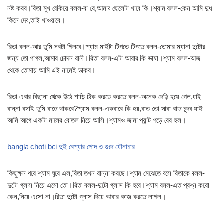
নষ্ট করব।রিতা মুখ বেকিয়ে বলল-বা রে,আমার ছেলেটা খাবে কি।শ্যাম বলল-কেন আমি দুধ
কিনে দেব,তাই খাওয়াবে।
রিতা বলল-আর তুমি সবটা গিলবে।শ্যাম মাইটা টিপতে টিপতে বলল-তোমার ম্যানা দুটোর
জন্য তো পাগল,আমার চোদন রানী।রিতা বলল-এটা আবার কি ভাষা।শ্যাম বলল-আজ
থেকে তোমায় আমি এই নামেই ডাকব।
রিতা এবার বিছানা থেকে উঠে শাড়ি ঠিক করতে করতে বলল-অনেক দেড়ি হয়ে গেল,যাই
রান্না বসাই তুমি রাতে থাকবে?শ্যাম বলল-একবারে কি হয়,রাত তো সারা রাত চুদব,যাই
আমি আগে একটা মালের বোতল নিয়ে আসি।শ্যামও জামা প্যান্ট পড়ে বের হল।
bangla choti boi দুই বেশ্যার পোদ ও গুদে যৌনাচার
কিছুক্ষন পরে শ্যাম ঘুরে এল,রিতা তখন রান্না করছে।শ্যাম মেঝেতে বসে রিতাকে বলল-
দুটো গ্লাস নিয়ে এসো তো।রিতা বলল-দুটো গ্লাস কি হবে।শ্যাম বলল-এত প্রশ্ন করো
কেন,নিয়ে এসো না।রিতা দুটো গ্লাস দিয়ে আবার কাজ করতে লাগল।