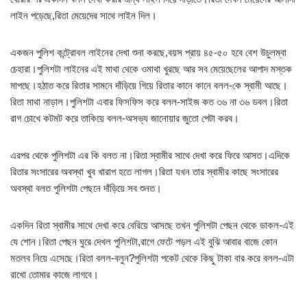
লাইন পড়েছে,রিতা মেয়েদের সাথে লাইন দিল।
একজন পুলিশ কন্ট্রোবল লাইনের দেখা শুনা করছে,বয়স প্রায় ৪৫-৫০ হবে বেশ উচুলম্বা
চেহারা।পুলিশটা লাইনের এই মাথা থেকে ওমাথা খুরছে আর সব মেয়েছেলের আপাদ মস্তক
মাপছে।হঠাত করে রিতার সামনে দাঁড়িয়ে গিয়ে রিতার কানে কানে বলল-কে স্বামী আছে।
রিতা মাথা নাড়াল।পুলিশটা এবার ফিসফিস করে বলল-সাইজ কত ৩৬ না ৩৬ ডবল।রিতা
রাগ চোখে কটমট করে তাকিয়ে বলল-অসভ্য জানোয়ার জুতো পেটা করব।
এরপর থেকে পুলিশটা এর কি বলত না।রিতা স্বামীর সাথে দেখা করে ফিরে আসত।এদিকে
রিতার সংসারের অবস্থা খুব খারাপ হতে লাগল।রিতা যখন তার স্বামীর কাছে সংসারের
অবস্থা বলত পুলিশটা পেছনে দাঁড়িয়ে সব শুনত।
একদিন রিতা স্বামীর সাথে দেখা করে বেরিয়ে আসছে তখন পুলিশটা পেছন থেকে ডাকল-এই
যে শোন।রিতা পেছন ঘুরে দেখল পুলিশটা,রাগে ফেটে পড়ল এই বুঝি আবার বাজে কোন
মতলব নিয়ে এসেছে।রিতা বলল-বলুন?পুলিশটা পকেট থেকে কিছু টাকা বার করে বলল-এটা
রাখো তোমার কাজে লাগবে।