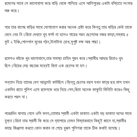
রমেশের সাথে সে ভালোবাসা করে বাড়ি থেকে পালিয়ে এসে আলিপুরের একটা বস্তিতে সংসার
শুরু করে।
পরে তার বাপের বাড়ির সাথে যোগাযোগ করার অনেক চেষ্টা করে কিন্তু তার বাড়ির কেউ তাকে
মেনে নেয় নি।রিতা দেখতে খুব ফর্সা না হলেও গায়ের গরন ছেলেদের নজর কাড়া,লম্বায় ৫
ফুট ২ ইঞ্চি,গোলগাল মুখের গঠন,টানাটানা চোখ,সুপুষ্ট বক্ষ আর পাছা।
রমেশও বউকে খুব ভালোবাসে,তার সমস্ত চাহিদ পুরন করে।স্বামীর আদরে রিতাও খুব
ছিল।বিয়ের দেড় বছরের মধ্যেই রিতা এক ছেলের মা হল।
সন্তান নিয়ে তাদের বেশ আনন্দেই কাটছিল।কি্ন্তু ছেলের বয়স যখন মাত্র ছয় মাস তখন
একদিন রাতে পুলিশ এসে রমেশকে ধরে নিয়ে গেল,রিতা অনেক কাকুতি মিনিতি করেও কিছু
করতে পরল না।
পরেরদিন থানায় গেলে ওসি বলল,তোমার স্বামী একটা ডাকাত একটা বড় ডাকাত দলের সাথে
যুক্ত।রিতা তার স্বামী কি করে সে ব্যাপারে তেমন বিস্তারভাবে কিছুই জানে না,স্বামীর
কাছে জিঞ্জাসা করতে কোন জবাব না পেয়ে বুঝল পুলিশরা তাকে ঠিক কথাই বলেছে।