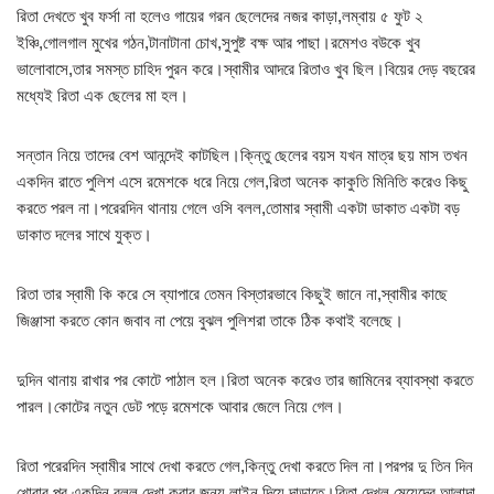
রিতা দেখতে খুব ফর্সা না হলেও গায়ের গরন ছেলেদের নজর কাড়া,লম্বায় ৫ ফুট ২
ইঞ্চি,গোলগাল মুখের গঠন,টানাটানা চোখ,সুপুষ্ট বক্ষ আর পাছা।রমেশও বউকে খুব
ভালোবাসে,তার সমস্ত চাহিদ পুরন করে।স্বামীর আদরে রিতাও খুব ছিল।বিয়ের দেড় বছরের
মধ্যেই রিতা এক ছেলের মা হল।
সন্তান নিয়ে তাদের বেশ আনন্দেই কাটছিল।কি্ন্তু ছেলের বয়স যখন মাত্র ছয় মাস তখন
একদিন রাতে পুলিশ এসে রমেশকে ধরে নিয়ে গেল,রিতা অনেক কাকুতি মিনিতি করেও কিছু
করতে পরল না।পরেরদিন থানায় গেলে ওসি বলল,তোমার স্বামী একটা ডাকাত একটা বড়
ডাকাত দলের সাথে যুক্ত।
রিতা তার স্বামী কি করে সে ব্যাপারে তেমন বিস্তারভাবে কিছুই জানে না,স্বামীর কাছে
জিঞ্জাসা করতে কোন জবাব না পেয়ে বুঝল পুলিশরা তাকে ঠিক কথাই বলেছে।
দুদিন থানায় রাখার পর কোটে পাঠাল হল।রিতা অনেক করেও তার জামিনের ব্যাবস্থা করতে
পারল।কোটের নতুন ডেট পড়ে রমেশকে আবার জেলে নিয়ে গেল।
রিতা পরেরদিন স্বামীর সাথে দেখা করতে গেল,কিন্তু দেখা করতে দিল না।পরপর দু তিন দিন
খোরার পর একদিন বলল দেখা করার জন্য লাইন দিয়ে দাড়াতে।রিতা দেখল মেয়েদের আলাদা