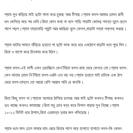
শ্যাম মুখ বাড়িয়ে মাই দুটো পালা করে চুষছে আর টিপছে।শ্যাম বলল-আমার চোদন রানী
গুদ কেলিয়ে শুয়ে পর দেখি।রিতা কোন কথা না বলে শাড়ি শায়াটা কোমড় পযন্ত তুলে ছেলে
পাশে পড়ল।শ্যাম তাড়াতাড়ি প্যান্ট আর জাঙিয়া খুলে ফেলল,বাড়াটা লম্বা লক্‌লক্‌ করছে।
শ্যাম ঘাটের সামনে দাঁড়িয়ে দুহাতে পা দুটো ফাক করে ধরে একঠাপে বাড়াটা গুদে পুরে দিল।
রিতা ও মাগো করে চিতকার করে উঠল।
শ্যাম বলল-এই মাগী এমন চেচাচ্ছিস কেন?রিতা বলল-বাবা মেরে ফেলবে তো।শ্যাম বলল-
কেন ভাতার চোদে নি?রিতা বলল-ওরটা এত বড় নয়।শ্যাম দুহাতে মাই চাটকে এক ঠাপ
মেরে বলল-তাহলে তো আরো বেশি আরাম পাবি রে খানকি।
রিতা কিছু বলল না।শ্যাকে অঘোরে ঠাপিয়ে চলেছে আর মাই দুটো কখনও টিপছে কখনও
দুধ খাচ্ছে কখনও কামাচ্ছে।রিতা শুধু চোখ বন্ধ করে বিশাল বাড়ার সুখ নিচ্ছে।শ্যাম
১০-১২ মিনিট ধরে ঠাপাল,রিতা এরমধ্যে দুবার জল খসিয়েছে।
শ্যাম গুদে মাল ঢেলে মাথার ঘাম ঝেরে রিতার পাশে শুয়ে হাপাতে হাপাতে বলল-কি কেমন