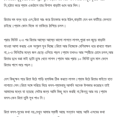
নি,হঠাত করে শ্যাম একঠাপে তার বিশাল বাড়াটা গুদে ভরে দিল।
রিতার দম বন্ধ হয়ে এল,রিতা আঃ করে চিতকার করে উঠল,বাড়াটা যেন গুদ ফাটিয়ে ফেলতে
চাইছে।শ্যাম কোন দিকে না তাকিয়ে ঠাপিয়ে চলল।
প্রায় মিনিট ২-৩ পর রিতার আস্তে আস্তে ভালো লাগতে লাগল,পুরো গুদ জুড়ে বাড়াটা
যাওয়া আসা করছে এক অপুরপ সুখ দিচ্ছে।রিতা আর নিজেকে বেশিরক্ষন ধরে রাখতে পারল
না,২-৩ মিনিটের মধ্যে জল ছেড়ে এলিয়ে পড়ল।শ্যাম তখনও আর স্প্রীডে চোদে চলল,আর
রিতার দুধে ভরা মাই দুটো চুষে খেতে লাগল।শ্যাম আর প্রায় ১০ মিনিট চুদে মাল ফেলে
রিতার পাশে শুয়ে পড়ল।
বেশ কিছুক্ষন পরে রিতা উঠে শাড়ি ব্লাউজ ঠিক করতে লাগল।শ্যাম উঠে রিতার মাইতে হাত
লাগাতে গেল।রিতা সঙ্গে সরিয়ে দিয়ে বলল-শ্যামবাবু আপনি অনেক উপকার করেছেন তাই
আমাদের মধ্যে যা হয়েছে সেটার জন্য আমি কিছু মনে করছি না,কিন্তু আর নয়।শ্যাম
বলল-কেন রিতা তুমি সুখ পাও নি।
রিতা বলল-সুখের কথা নয়,দেখুন আমার স্বামী আছে সন্তান আছে আমি এসবের কথা