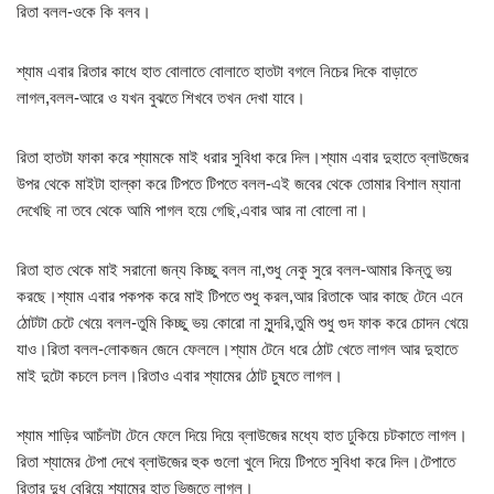
রিতা বলল-ওকে কি বলব।
শ্যাম এবার রিতার কাধে হাত বোলাতে বোলাতে হাতটা বগলে নিচের দিকে বাড়াতে
লাগল,বলল-আরে ও যখন বুঝতে শিখবে তখন দেখা যাবে।
রিতা হাতটা ফাকা করে শ্যামকে মাই ধরার সুবিধা করে দিল।শ্যাম এবার দুহাতে ব্লাউজের
উপর থেকে মাইটা হাল্কা করে টিপতে টিপতে বলল-এই জবের থেকে তোমার বিশাল ম্যানা
দেখেছি না তবে থেকে আমি পাগল হয়ে গেছি,এবার আর না বোলো না।
রিতা হাত থেকে মাই সরানো জন্য কিচ্ছু বলল না,শুধু নেকু সুরে বলল-আমার কিন্তু ভয়
করছে।শ্যাম এবার পকপক করে মাই টিপতে শুধু করল,আর রিতাকে আর কাছে টেনে এনে
ঠোটটা চেটে খেয়ে বলল-তুমি কিচ্ছু ভয় কোরো না সুন্দরি,তুমি শুধু গুদ ফাক করে চোদন খেয়ে
যাও।রিতা বলল-লোকজন জেনে ফেললে।শ্যাম টেনে ধরে ঠোট খেতে লাগল আর দুহাতে
মাই দুটো কচলে চলল।রিতাও এবার শ্যামের ঠোট চুষতে লাগল।
শ্যাম শাড়ির আচঁলটা টেনে ফেলে দিয়ে দিয়ে ব্লাউজের মধ্যে হাত ঢুকিয়ে চটকাতে লাগল।
রিতা শ্যামের টেপা দেখে ব্লাউজের হুক গুলো খুলে দিয়ে টিপতে সুবিধা করে দিল।টেপাতে
রিতার দুধ বেরিয়ে শ্যামের হাত ভিজতে লাগল।