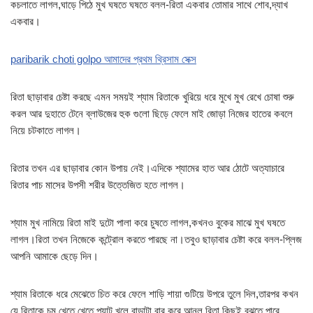
কচলাতে লাগল,ঘাড়ে পিঠে মুখ ঘষতে ঘষতে বলল-রিতা একবার তোমার সাথে শোব,দ্যাখ
একবার।
paribarik choti golpo আমাদের প্রথম থ্রিসাম সেক্স
রিতা ছাড়াবার চেষ্টা করছে এমন সময়ই শ্যাম রিতাকে খুরিয়ে ধরে মুখে মুখ রেখে চোষা শুরু
করল আর দুহাতে টেনে ব্লাউজের হুক গুলো ছিড়ে ফেলে মাই জোড়া নিজের হাতের কবলে
নিয়ে চটকাতে লাগল।
রিতার তখন এর ছাড়াবার কোন উপায় নেই।এদিকে শ্যামের হাত আর ঠোটে অত্যাচারে
রিতার পাচ মাসের উপসী শরীর উত্তেজিত হতে লাগল।
শ্যাম মুখ নামিয়ে রিতা মাই দুটো পালা করে চুষতে লাগল,কখনও বুকের মাঝে মুখ ঘষতে
লাগল।রিতা তখন নিজেকে কন্ট্রোল করতে পারছে না।তবুও ছাড়াবার চেষ্টা করে বলল-প্লিজ
আপনি আমাকে ছেড়ে দিন।
শ্যাম রিতাকে ধরে মেঝেতে চিত করে ফেলে শাড়ি শায়া গুটিয়ে উপরে তুলে দিল,তারপর কখন
যে রিতাকে চুমু খেতে খেতে প্যান্ট খুলে বাড়াটা বার করে আনল রিতা কিছুই বুঝতে পারে