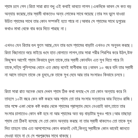
শ্যাম চলে গেল।রিতা সারা রাত শুধু এই কথাই ভাবতে লাগল।একদিকে ভাবল সে কত বড়
অন্যায় করেছে,তার স্বামী থাকতেও অন্য লোকের সাথে শুয়েছে।তার সব ভুলে যাওয়া
উচিত শ্যামের সাথে তার কোন সম্পর্কই হতে পারে না।আবার সে শ্যামের সাথে দুপুরের
কথাও মাথা থেকে বার করে দিতে পারছে না।
এখনও যেন রিতার গুদ ফুলে আছে,যেন তার গুদে শ্যামের বাড়াটা এখনও সে অনুভব করছে।
রিতা বিছানাতে শুয়ে মাইয়ে গুদে হাত বোলাতে লাগল,তার সারা শরীর শিরশির করে উঠল,উফ
কিছুক্ষন আগেই শ্যাম কিভাবে চুদল তাকে,তার স্বামী কোনদিন এত সুখ দিতে পারে নি
তাকে,সত্যি পুলিশদের ধোনে এত জোড় বলেই মাগীবাজ হয়।ভাবল ১০ বছর যদি তার স্বামী
না আসে তাহলে তাকে কে চুদবে,কে তাকে সুখ দেবে আর তার সংসারও কিভাবে চলবে।
রিতা সারা রাত অনেক ভেবে দেখল শ্যাম ঠিক কথা বলছে-সে তো কোন অন্যায় করে নি
তাহলে ১০টা বছর কেন কষ্ট করবে আর শ্যাম তো তার সংসার সন্তানের ভার নিতেও রাজি।
তার পক্ষে একা থেকে কষ্ট করার থেকে শ্যামের প্রাস্তাব মেনে নেওয়াই ভাল,তাতে তার
সংসার চালাতেও কোন কষ্ট হবে না আর শ্যামের অত বড় বাড়াটার সুখও পাবে।আর তাছাড়া
শ্যাম তো ঠিকই বলেছে সে তো কোন অন্যায় করছে না তার স্বামী থাকলেও তো তাকে সুখ
দিত তাহলে তার এত আপশোসের কোন কারনই নেই,কিন্তু স্বামীকে কোন ভাবেই জানতে
দেওয়া যাবে না যে সে পরপুরুষের সাথে থাকছে।