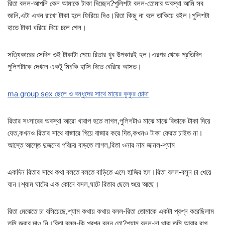
রিতা বলল-আপনি কেন আমাকে টাকা দিচ্ছেন?পুলিশটা বলল-তোমার অবস্থা আমি সব
জানি,এটা এখন রাখো টাকা হলে ফিরিয়ে দিও।রিতা কিছু না বলে তাকিয়ে রইল।পুলিশটা
হাতে টাকা ধরিয়ে দিয়ে চলে গেল।
সত্যিকারের সেদিন ওই টাকাটা পেয়ে রিতার খুব উপকারই হল।এরপর থেকে প্রতিদিন
পুলিশটাকে দেখলে একটু মিচকি হাসি দিতে বেরিয়ে আসত।
ma group sex ছেলে ও বন্ধুদের সাথে মায়ের কুকুর চোদা
রিতার সংসারের অবস্থা আরো খারাপ হতে লাগল,পুলিশটাও মাঝে মাঝে রিতাকে টাকা দিয়ে
যেত,কখনও রিতার সাথে বাজারে গিয়ে বাজার করে দিত,কখনও টাকা ফেরত চাইত না।
আস্তে আস্তে দুজনের পরিচয় বাড়তে লাগল,রিতা ওনার নাম জানল-শ্যাম
একদিন রিতার সাথে কথা বলতে বলতে বাড়িতে এসে হাজির হল।রিতা বলল-বসুন চা খেয়ে
যান।শ্যাম ঘাটের এক কোনে বসল,ঘাটে রিতার ছেলে শুয়ে আছে।
রিতা মেঝেতে চা বসিয়েছে,শ্যাম কথায় কথায় বলল-রিতা তোমাকে একটা প্রশ্ন করেছিলাম
তুমি জবাব দাও নি।রিতা বলল-কি প্রশ্ন বলুন তো?শ্যাম বলল-না থাক তুমি আবার রাগ