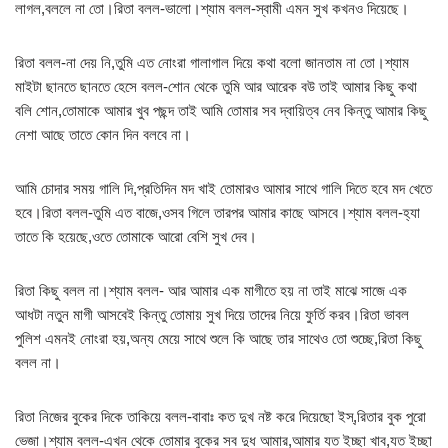
লাগল,বললে না তো।রিতা বলল-ভালো।শ্যাম বলল-স্বামী এমন সুখ কখনও দিয়েছে।
রিতা বলল-না দেয় নি,তুমি এত নোংরা গালাগাল দিয়ে কথা বলো জানতাম না তো।শ্যাম
মাইটা ছানতে ছানতে হেসে বলল-শোন থেকে তুমি আর আরেক বউ তাই আমার কিছু কথা
বলি শোন,তোমাকে আমার খুব পছন্দ তাই আমি তোমার সব দ্বায়িত্ব নেব কিন্তু আমার কিছু
নেশা আছে তাতে কোন দিন বলবে না।
আমি চোদার সময় গালি দি,প্রতিদিন মদ খাই তোমারও আমার সাথে গালি দিতে হবে মদ খেতে
হবে।রিতা বলল-তুমি এত বাজে,ওসব গিলে তারপর আমার কাছে আসবে।শ্যাম বলল-হ্যা
তাতে কি হয়েছে,ওতে তোমাকে আরো বেশি সুখ দেব।
রিতা কিছু বলল না।শ্যাম বলল- আর আমার এক মাগীতে হয় না তাই মাঝে সাজে এক
আধটা নতুন মাগী আসবেই কিন্তু তোমায় সুখ দিয়ে তাদের নিয়ে ফুর্তি করব।রিতা ভাবল
পুলিশ এমনই নোংরা হয়,অন্য মেয়ে সাথে শুলে কি আছে তার সাথেও তো শুচ্ছে,রিতা কিছু
বলল না।
রিতা নিজের বুকের দিকে তাকিয়ে বলল-বাবাঃ কত দুখ নষ্ট করে দিয়েছো ইস্‌,রিতার বুক পুরো
ভেজা।শ্যাম বলল-এখন থেকে তোমার বুকের সব দুধ আমার,আমার যত ইচ্ছা খাব,যত ইচ্ছা