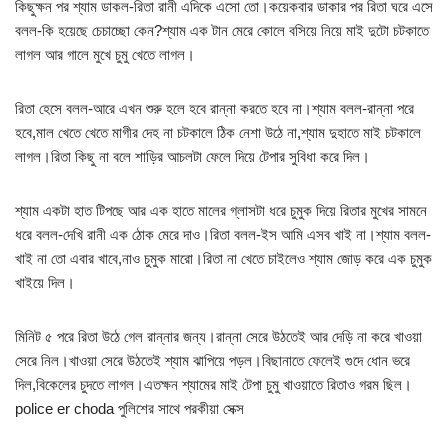
কিছুক্ষন পর শ্যাম ডাকল-রিতা রানী এদিকে এসো তো।কয়েকবার ডাকার পর রিতা ঘরে এসে
বলল-কি হয়েছে চেচাচ্ছো কেন?শ্যাম এক টান মেরে কোলে বসিয়ে নিয়ে মাই দুটো চটকাতে
লাগল আর গালে মুখে চুমু খেতে লাগল।
রিতা হেসে বলল-আরে এখন শুরু হলে হবে রান্না করতে হবে না।শ্যাম বলল-রান্না পরে
হবে,মাল খেতে খেতে মাগীর দেহ না চটকালে ঠিক নেশা উঠে না,শ্যাম দুহাতে মাই চটকালে
লাগল।রিতা কিছু না বলে শাড়ির আচলটা ফেলে দিয়ে টেপার সুবিধা করে দিল।
শ্যাম একটা হাত টিপছে আর এক হাতে মালের গ্লাসটা ধরে চুমুক দিয়ে রিতার মুখের সামনে
ধরে বলল-দেখি রানী এক ঠোক মেরে দাও।রিতা বলল-ইস আমি এসব খাই না।শ্যাম বলল-
খাই না তো এবার খাবে,নাও চুমুক মারো।রিতা না খেতে চাইলেও শ্যাম জোড় করে এক চুমুক
খাইয়ে দিল।
মিনিট ৫ পরে রিতা উঠে গেল রান্নার জন্য।রান্না সেরে উঠতেই আর দেড়ি না করে খাওয়া
সেরে নিল।খাওয়া সেরে উঠতেই শ্যাম ঝাপিয়ে পড়ল।বিছানাতে ফেলেই গুদে ধোন ভরে
দিল,বিকেলের চুদতে লাগল।এতক্ষন শ্যামের মাই টেপা চুমু খাওয়াতে রিতাও গরম ছিল।
police er choda পুলিশের সাথে পরকীয়া সেক্স