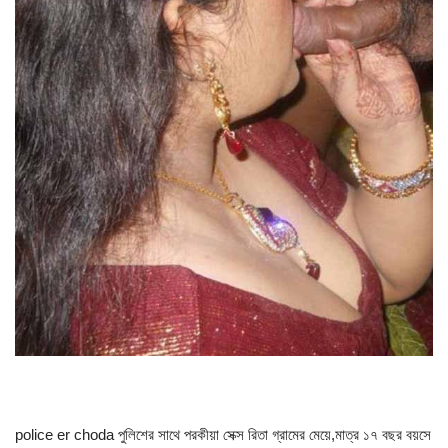
police er choda পুলিশের সাথে পরকীয়া সেক্স রিতা গ্রামের মেয়ে,মাত্র ১৭ বছর বয়সে