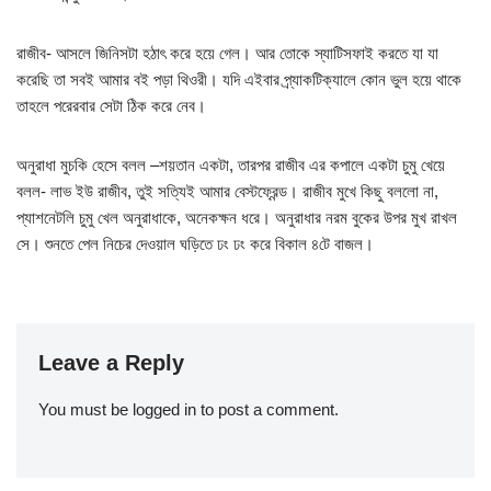
রাজীব- আসলে জিনিসটা হঠাৎ করে হয়ে গেল। আর তোকে স্যাটিসফাই করতে যা যা
করেছি তা সবই আমার বই পড়া থিওরী। যদি এইবার প্র্যাকটিক্যালে কোন ভুল হয়ে থাকে
তাহলে পরেরবার সেটা ঠিক করে নেব।
অনুরাধা মুচকি হেসে বলল –শয়তান একটা, তারপর রাজীব এর কপালে একটা চুমু খেয়ে
বলল- লাভ ইউ রাজীব, তুই সত্যিই আমার বেস্টফ্রেন্ড। রাজীব মুখে কিছু বললো না,
প্যাশনেটলি চুমু খেল অনুরাধাকে, অনেকক্ষন ধরে। অনুরাধার নরম বুকের উপর মুখ রাখল
সে। শুনতে পেল নিচের দেওয়াল ঘড়িতে ঢং ঢং করে বিকাল ৪টে বাজল।
Leave a Reply
You must be
logged in
to post a comment.