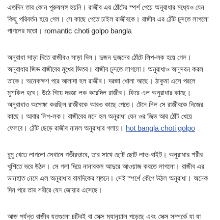
এতদিন তার কোন পুরুষসঙ্গ হয়নি। রাজীব এর ঠোঁটের স্পর্শ পেয়ে অনুরাধার মধ্যেও যেন
কিছু পরিবর্তন হয়ে গেল। সে কাছে পেতে চাইল রাজীবকে। রাজীব এর ঠোঁট চুসতে লাগলো
পাগলের মতো। romantic choti golpo bangla
অনুরাধা সাড়া দিতে রাজীবও সাড়া দিল। দুজন দুজনের ঠোঁটে লিপ-লক হয়ে গেল।
অনুরাধার জিভ রাজীবের মুখের ভিতর। রাজীব চুসতে লাগলো। অনুরাধাও অনুসরন করল
তাকে। অনেকক্ষণ পরে আলাদা হল রাজীব। দরজা খোলা আছে। ঠাকুমা এসে পরলে
মুশকিল হবে। উঠে গিয়ে দরজা লক করেদিল রাজীব। ফিরে এল অনুরাধার কাছে।
অনুরাধাও অপেক্ষা করছিল রাজীবকে আরও কাছে পেতে। টেনে নিল সে রাজীবকে নিজের
কাছে। আবার লিপ-লক। রাজীবের মনে হল অনুরাধা যেন ওর জিভ আর ঠোঁট খেয়ে
ফেলবে। ঠোঁট ছেড়ে রাজীব নামল অনুরাধার গলায়।
hot bangla choti golpo
চুমু খেতে লাগলো সেখানে গভীরভাবে, তার সাথে ছোট ছোট লাভ-বাইট। অনুরাধার শরীর
খুশিতে ভরে উঠল। সে গলা দিয়ে নানারকম আদুরে আওয়াজ করতে লাগলো। রাজীব এর
ডানহাত নেমে এল অনুরাধার বামদিকের স্তনে। সেই স্পর্শে কেঁপে উঠল অনুরাধা। অনেক
দিন পরে তার শরীরে যেন জোয়ার এসেছে।
আজ পর্যন্ত রাজীব যতগুলো চটিবই বা সেক্স ম্যানুয়াল পড়েছে এবং সেক্স সম্পর্কে যা যা