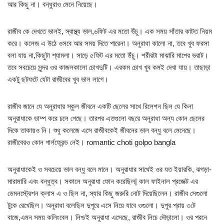
আর কিছু না। বন্ধুরাও মেনে নিয়েছে।
রাজীব কে দেখতে ভালই, স্বাস্থ্য ভাল,৬ফিট এর মতো উঁচু। এক সময় সাঁতার কাটত নিয়ম
করে। কলেজ এ উঠে ওসবে আর সময় দিতে পারেনা। অনুরাধা কালো না, তবে খুব ফরসা
বলা যায় না,কিছুটা শ্যামলা। সাড়ে ৫ফিট এর মতো উঁচু। শরীরটা মাঝারি মাপের ভরাট।
তবে সবচেয়ে সুন্দর ওর কাজলকালো চোখদুটি। এরকম চোখ খুব কমই দেখা যায়। তাছাড়া
একটু ছটফটে যেটা রাজীবের খুব ভাল লাগে।
রাজীব জানে যে অনুরাধার স্কুল জীবনে একটি ছেলের সাথে রিলেশন ছিল যে কিনা
অনুরাধাকে ডাম্প করে চলে গেছে। তারপর এতগুলো বছরে অনুরাধা অন্য কোন ছেলের
দিকে তাকায়ও নি। শুধু কলেজে এসে রাজীবকেই জীবনের ভাল বন্ধু বলে মেনেছে।
রাজীবেরও কোন গার্লফ্রেন্ড নেই। romantic choti golpo bangla
অনুরাধাকেই ও সবচেয়ে ভাল বন্ধু বলে মানে। অনুরাধার সাথেই ওর যত ইয়ারকি, ঝগড়া-
মারামারি এবং বন্ধুত্ব। সকালে অনুরাধা ফোন করেছিল| কাল ফাইনাল প্রজেক্ট এর
ডেমনস্ট্রেশন ক্লাস এ ও ছিল না, স্যার কিছু জরুরি নোট দিয়েছিলেন। রাজীব সেগুলো
টুকে রেখেছিল। অনুরাধা বলেছিল দুপুরে এসে নিয়ে যাবে ওগুলো। দুপুর প্রায় ৩টে
বাজে,এমন সময় কলিংবেল। নিশ্চই অনুরাধা এসেছে, রাজীব নিচে দৌড়ালো। ওর পরনে