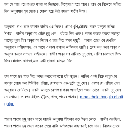
হল সে আর ধরে রাখতে পারবে না নিজেকে, বিষ্ফোরণ হতে পারে। তাই সে নিজেকে সরিয়ে
নিল অনুরাধার মুখ থেকে। সোজা হয়ে উঠে বসলো খাটের উপর।
অনুরাধা চোখ মেলে তাকাল রাজীব এর দিকে। চোখে খুশি,ঠোঁটের কোনে হাল্কা হাসির
ঈশারা। রাজীব অনুরাধার ঠোঁটে চুমু খেল। শুইয়ে দিল ওকে। আদর করতে করতে আস্তে
আস্তে খুলে নিল অনুরাধার জিনস ও তার নিচে থাকা প্যান্টি। অবাক চোখে সে দেখছিল
অনুরাধার নারীসম্পদ, এর আগে এরকম বাস্তব অভিজ্ঞতা হয়নি। চোখ বন্ধ করে অনুরাধা
অনুভব করতে লাগলো রাজীবকে। রাজীব অনুরাধার নাভিতে চুমু খেল, নাভির চারপাশে জিভ
দিয়ে বোলাতে লাগলো,এক-দুটো হাল্কা কামড়ও দিল।
তার সাথে দুই হাত দিয়ে আদর করতে লাগলো দুই স্তনে। নাভির একটু নিচে অনুরাধার
হাল্কা লোমে ভরা পিউবিক এরিয়া, সেখানেও এক-দুটো চুমু খেল। এরপর সে এগিয়ে গেল
অনুরাধার যোনিতে। একটা অদ্ভুত নেশাধরা গন্ধ আসছিলো ওখান থেকে, একটা চুমু খেল
সে ওখানে। তারপর থাইতে,হাঁটুতে, পায়ে, পায়ের পাতায়।
maa chele bangla choti
golpo
পায়ের পাতায় চুমু খাবার সাথে সাথেই অনুরাধা শীৎকার করে উঠল জোরে। রাজীব শুনেছিল,
পায়ের পাতায় চুমু খেলে অনেক মেয়ে নাকি অর্গাজমের কাছাকাছি চলে যায়। নিজের চোখে