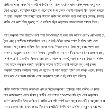
রাজীবের মনের মধ্যে কি একটা পরিবর্তন হল| যাকে এতদিন ভাল অভিন্নহৃদয় বন্ধু বলে
দেখে এসেছে, গত দুদিন তাকে না দেখে তার উপর কেমন একটা আচমকা টান অনুভব করতে
লাগলো| অনুরাধা তার সামনে বসে উচ্ছ্বল নদীর মত কলকল করে কথা বলে চলেছে, কিন্তু
রাজীব এর কানে কিছু ঢুকছে না, ও তাকিয়ে ছিল অনুরাধার কাজলকালো চোখের দিকে।
হঠাৎ অনুরাধা তার হাঁটুতে একটা নাড়া দিল-কিরে? হাঁ করে বসে আছিস কেন? নোটগুলো দে,
টুকে নেই। রাজীবের সম্বিৎফিরে এল। ও উঠে টেবিল থেকে নোটগুলি নিয়ে খাটে এসে
বসলো। অনুরাধাকে দেখিয়ে দিল কোথা থেকে লিখতে হবে। নিজে অনুরাধার পাশে বসে
থাকল। অনুরাধা একমনে বসে লিখছে, চুলগুলি কানের পাশ দিয়ে গালের উপর এসে পরেছে,
সেদিকে তাকিয়ে রাজীব নিজেকে ধরে রাখতে পারল না| একটু আগে মনে যে চিন্তা এসেছিল
হয়ত তাকে অনুসরন করেই অনুরাধার কানের লতিতে একটা আলতো চুমু খেল| চমকে
অনুরাধা তাকাল রাজীবের দিকে| সে হয়ত এটা আশা করেনি তার প্রিয় বন্ধুর থেকে, কিন্তু
হঠাৎ করে এই রকম ব্যবহার পেয়ে অনুরাধার মুখটা একটু লাল হয়ে উঠলো|
রাজীব সরাসরি তাকাল অনুরাধার চোখের দিকে|অনুরাধাও তাকিয়ে রইল রাজীব এর দিকে।
তার কাজলকালো চোখে বিষ্ময়। রাজীব এর সমস্ত control নস্ট হয়ে গেল অনুরাধার
কালো চোখদুটির দিকে তাকিয়ে। রাজীব এর ঠোঁট স্পর্শ করল অনুরাধার ঠোঁট। অনুরাধা বাধা
দেবার হাল্কা চেষ্টা করেও ছেড়ে দিল। ওর শরীরটা উপষি ছিল এতদিন। স্কুল ছাড়ার পর