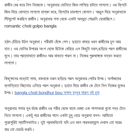
রাজীব বের করে নিল নিজেকে। অনুরাধার যোনিতে জিভ লাগিয়ে চাটতে লাগলো। ওর ক্লিটে
জিভ দিয়ে বোলাতে লাগলো হাল্কা করে, ক্লিটের চারপাশে বোলাল। আঙুল দিয়ে অনুরাধাকে
স্টিমুলেট করছিল রাজীব। অনুরাধার গলা থেকে একটা অদ্ভুত গোঙানি বেরোচ্ছিল।
romantic choti golpo bangla
হঠাৎ চেঁচিয়ে উঠল অনুরাধা। শরীরটা বেঁকে গেল। দুহাতে খামচে ধরল রাজীবের চুল আর
হাত। ওর যোনির উপরের অংশ থেকে ছিটকে বেরিয়ে এল কিছুটা তরল,ছড়িয়ে পরল রাজীবের
মুখে। তার প্রত্যাঘাতে রাজীবও আর থাকতে পারল না। নিজের পুরুষাঙ্গকে মন্থন করতে
লাগলো।
কিছুক্ষনের মধ্যেই সাদা, থকথকে তরল ছড়িয়ে পরল অনুরাধার পেটের উপর। অর্গাজমের
ক্লান্তিতে বিছানায় এলিয়ে পরল অনুরাধা। দুহাত দিয়ে রাজীব কে টেনে নিল নিজের বুকের
উপর।
bangla choti bondhur bou অক্ষম বন্ধুর দারুন বউ চুদা
অনুরাধার গলায় মুখ গুঁজে রাজীব ওর শরীর থেকে ঘামে ভেজা এক পাগলকরা বুনো গন্ধ টেনে
নিতে লাগলো। একটু পরে রাজীবের গালে একটা চুমু খেয়ে অনুরাধা বলল- আমিতো
পুরোপুরিই স্যাটিসফাইড। তুই প্রথমদিনেই যদি এত ভাল পারফরম্যান্স দেখাস তো পরের
বার তো সেন্চুরি করবি।