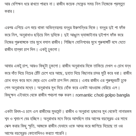
আর বেশিক্ষন ধরে রাখতে পারবে না। রাজীব কয়েক সেকেন্ড সময় নিল নিজেকে প্রস্তুত
করার।
এরপর এগিয়ে এল শুয়ে থাকা অভিন্নহৃদয় বন্ধুর উরুসন্ধির দিকে। বন্ধুর দুই পা ফাঁক
করে নিল, অনুরাধাও ছড়িয়ে দিল দুদিকে। দুই আঙুলে ভ্যাজাইনার দুইপাশ ফাঁক করে
নিজের পুরুষাঙ্গকে তার মুখে বসাল রাজীব। পিচ্ছিল যোনিপথের মুখে পুরুষাঙ্গটি বসে যেতে
রাজীব হাল্কা চাপ দিল। একটু ঢুকলো।
আবার একটু চাপ, আরও কিছুটা ঢুকলো। রাজীব অনুরাধার দিকে তাকিয়ে দেখল ও চোখ বন্ধ
করে দাঁত দিয়ে নিচের ঠোঁট চেপে ধরে আছে, দুহাত দিয়ে বিছানার চাদর মুঠি করে ধরা। রাজীব
চোখ বন্ধ করে মনে জো্র এনে একটা চাপ দিল জোরে। এবার রাজীব এর পুরুষদন্ডটি ঢুকে
গেল অনুরাধার মধ্যে। অনুরাধার মুখ দিয়ে হোঁক করে একটা আওয়াজ বেরিয়ে এল।
কিছুক্ষন এইভাবে থেকে রাজীব পথচলা শুরু করল। romantic choti golpo bangla
একটা রিদম-এ চলে এল রাজীবের মুভমেন্ট। রাজীব ও অনুরাধা দুজনের মুখ থেকেই নানারকম
শব্দ ও শব্দাংশ বের হচ্ছিল। অনুরাধার মনে ফিরে আসছিল তার আগের বয়ফ্রেন্ড এর সাথে
সেক্স করার কিছু স্মৃতি, আজকে রাজীব যেভাবে ওকে আদর করে জাগিয়ে দিয়েছে তা ওর
আগের বয়ফ্রেন্ড কোনোদিনও করতে পারেনি।