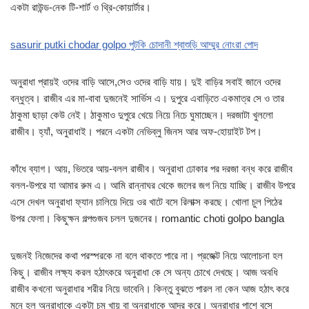
একটা রাউন্ড-নেক টি-শার্ট ও থ্রি-কোয়ার্টার।
sasurir putki chodar golpo পুটকি চোদানী শ্বাশুড়ি আম্মুর নোংরা পোদ
অনুরাধা প্রায়ই ওদের বাড়ি আসে,সেও ওদের বাড়ি যায়। দুই বাড়ির সবাই জানে ওদের
বন্ধুত্ব। রাজীব এর মা-বাবা দুজনেই সার্ভিস এ। দুপুরে এবাড়িতে একমাত্র সে ও তার
ঠাকুমা ছাড়া কেউ নেই। ঠাকুমাও দুপুরে খেয়ে নিয়ে নিচে ঘুমাচ্ছেন। দরজাটা খুললো
রাজীব। হ্যাঁ, অনুরাধাই। পরনে একটা নেভিব্লু জিনস আর অফ-হোয়াইট টপ।
কাঁধে ব্যাগ। আয়, ভিতরে আয়-বলল রাজীব। অনুরাধা ঢোকার পর দরজা বন্ধ করে রাজীব
বলল-উপরে যা আমার রুম এ। আমি রান্নাঘর থেকে জলের জগ নিয়ে যাচ্ছি। রাজীব উপরে
এসে দেখল অনুরাধা ফ্যান চালিয়ে দিয়ে ওর খাটে বসে রিলাক্স করছে। খোলা চুল পিঠের
উপর ফেলা। কিছুক্ষন গল্পগুজব চলল দুজনের। romantic choti golpo bangla
দুজনই নিজেদের কথা পরস্পরকে না বলে থাকতে পারে না। প্রজেক্ট নিয়ে আলোচনা হল
কিছু। রাজীব লক্ষ্য করল হঠাৎকরে অনুরাধা কে সে অন্য চোখে দেখছে। আজ অবধি
রাজীব কখনো অনুরাধার শরীর নিয়ে ভাবেনি। কিন্তু বুঝতে পারল না কেন আজ হঠাৎ করে
মনে হল অনুরাধাকে একটা চুমু খায় বা অনুরাধাকে আদর করে। অনুরাধার পাশে বসে