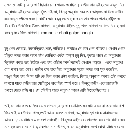
দেখল সে এটা। অনুরাধা বিছানার চাদর খামচে ধরেছিল। রাজীব তার দুইহাতের আঙুল দিয়ে
অনুরাধার দুইহাতের আঙুল ছুঁতে চাইলো, কিন্তু অনুরাধা যেন তার আঙুলগুলো দিয়ে রাজীব
এর আঙুল পেঁচিয়ে ধরল। রাজীব আবার চুমু খেতে সুরু করল তার পায়ের পাতায়,হাঁটুতে ও
ধীরে ধীরে উপরদিকে উঠতে লাগলো, অনুরাধার থাইতে চুমু খেতে লাগলো ও জিভ দিয়ে হাল্কা
করে বুলিয়ে দিতে লাগলো। romantic choti golpo bangla
চুমু খেল কোমরে, উরুসন্ধিতে,পেটে, নাভিতে। আবারও সে চলে গেল থাইতে। সেখান থেকে
হাঁটুতে আদর করার আগে হঠাৎ যোনিতে একটা হাল্কা চুমু দিল, বুঝতে পারল যে অনুরাধার
ক্লিটটা শক্ত হয়ে উঠেছে এবং তার ঠোঁটের স্পর্শ সরাসরি সেখানে পড়েছে। এতে অনুরাধা
যেন পাগল হয়ে গেল। রাজীব তার হাত দিয়ে অনুরাধার স্তনে আদর করা সুরু করেছিল,
আঙুল দিয়ে তার নিপল দুটি কে ফিল করার চেষ্টা করছিল, কিন্তু অনুরাধা বারবার চেষ্টা করতে
লাগলো যাতে রাজীব তার যোনিমুখে হাত দিয়ে স্পর্শ করে। কিন্তু রাজীব এত তারাতাড়ি
ওখানে যেতে রাজি না। সে চাইছিল যাতে অনুরাধা আরও বেশি উত্তেজিত হয়।
তাই সে তার কাজ চালিয়ে যেতে লাগলো,অনুরাধার যোনিতে সরাসরি আদর না করে তার পাশ
দিয়ে থাই এর উপরে, পায়ে,পেটে আদর করতে লাগলো, অনুরাধার মুখ থেকে নানাধরনের
আদুরে শব্দ বেরোচ্ছিল এবং বেশ জোরেই। কিছুক্ষন এইভাবে ফোরপ্লে করার পর রাজীব এর
মনে হল এবার সরাসরি অ্যাকশনে নামা উচিত, কারন অনুরাধাকে দেখে বোঝা যাচ্ছিল যে ও