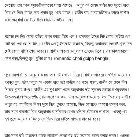
জেনেছে তার আজ প্র্যাকটিক্যালের সময় এসেছে। অনুরাধার রেশম থলির মত স্তনে হাত
দিয়ে সে পিষে যাচ্ছে আর গলায় চুমু খেয়ে যাচ্ছে। রাজীব তার বামহাতটিকেও কাজে লাগাল
এবং অনুরাধা কে ধীরে ধীরে বিছানায় শুইয়ে দিল।
পরনের টপ নিচ থেকে গুটিয়ে গলার কাছে নিয়ে এল। তারফলে টপের নিচ থেকে বেরিয়ে এল
দুটি ব্রা পরা রেশম থলি। রাজীব একটু ইতস্থত করছিল, কিন্তু অনামিকা নিজেই খুলে দিল
সেই রেশম থলির শেষ আবরন। রাজীব তাকাল অনুরাধার চোখের দিকে। ওর কাজলকালো
চোখ বন্ধ,কিন্তু মুখে খুশির ছাপ। romantic choti golpo bangla
পুরো ব্যপারটা সে অনুভব করছে তার শরীর ও মন দিয়ে। রাজীব তাকিয়ে দেখছিল অনুরাধার
ভরন্ত বুক, হঠাৎ অনুরাধার একটা হাত উঠে রাজীব এর ঘাড়ে পড়ল, রাজীব কে টেনে নিল
নিজের বুকের উপর। রাজীব এর মুখ ঢাকা পড়ল অনুরাধার দুই স্তনের মাঝের উপত্যকায়।
উত্তেজনার শিখরে পৌছানোর আগে ওর কানে এল অনুরাধার অর্ধোচ্চারিত শীৎকার। রাজীব
অনুরাধার বামদিকের নিপল মুখে নিয়ে চুসতে লাগলো, জিভ বোলাতে লাগলো হাল্কা করে,
তার সাথে বামহাত দিয়ে অনুরাধার ডানদিকের রেশম থলিকে চটকাতে লাগলো। একটু পরে
মুখ তুলে অনুরাধার ক্লিভেজে জিভ দিয়ে চাটতে লাগলো হাল্কা করে।
তার সাথে দুটি হাতকেই কাজে লাগালো অনুরাধার দুই স্তনকে আদর করার জন্য। এরপর