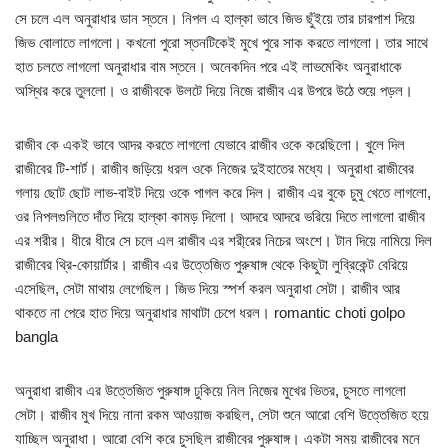
সে চলে এল অনুরাধার ডান স্তনে। নিপল এ হাল্কা ভাবে জিভ ছুঁইয়ে তার চারপাশ দিয়ে
জিভ বোলাতে লাগলো। কখনো পুরো স্তনটিকেই মুখে পুরে সাক করতে লাগলো। তার সাথে
হাত চলতে লাগলো অনুরাধার বাম স্তনে। অনেকদিন পরে এই লাভমেকিং অনুরাধাকে
অস্থির করে তুললো। ও রাজীবকে উলটে দিয়ে নিজে রাজীব এর উপরে উঠে শুয়ে পড়ল।
রাজীব কে একই ভাবে আদর করতে লাগলো যেভাবে রাজীব ওকে করেছিলো। খুলে দিল
রাজীবের টি-শার্ট। রাজীব জড়িয়ে ধরল ওকে নিজের দুইহাতের মধ্যে। অনুরাধা রাজীবের
গলায় ছোট ছোট লাভ-বাইট দিয়ে ওকে পাগল করে দিল। রাজীব এর বুকে চুমু খেতে লাগলো,
ওর নিপলগুলিতে দাঁত দিয়ে হাল্কা কামড় দিলো। আদরে আদরে ভরিয়ে দিতে লাগলো রাজীব
এর শরীর। ধীরে ধীরে সে চলে এল রাজীব এর শরী্রের নিচের অংশে। টান দিয়ে নামিয়ে দিল
রাজীবের থ্রি-কোয়ার্টার। রাজীব এর উত্তেজিত পুরুষাঙ্গ থেকে কিছুটা লুব্রিকেন্ট বেরিয়ে
এসেছিল, সেটা মাথায় লেগেছিল। জিভ দিয়ে স্পর্শ করল অনুরাধা সেটা। রাজীব আর
থাকতে না পেরে হাত দিয়ে অনুরাধার মাথাটা চেপে ধরল। romantic choti golpo
bangla
অনুরাধা রাজীব এর উত্তেজিত পুরুষাঙ্গ ঢুকিয়ে নিল নিজের মুখের ভিতর, চুসতে লাগলো
সেটা। রাজীব মুখ দিয়ে নানা রকম আওয়াজ করছিল, সেটা শুনে আরো বেশি উত্তেজিত হয়ে
যাচ্ছিল অনুরাধা। আরো বেশি করে চুসছিল রাজীবের পুরুষাঙ্গ। একটা সময় রাজীবের মনে