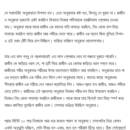
সে সরাসরিই অনুরাধাতে উপগত হত। এতে অনুরাধার কষ্ট হত, কিন্তু সে বুঝত না। রাজীব
ও অনুরাধা দুজনেই চেষ্টা করছিল কিভাবে নিজের পার্টনারকে ম্যাক্সিমাম প্লেজার দেওয়া
যায়। অনুরাধা মাঝে মাঝে রাজীব এর কানের লতি কামড়ে ধরছিল, নিচ থেকে চাপ দিয়ে
সাহায্য করছিল যাতে রাজীব আর গভীরে যেতে পারে। রাজীব ওর স্তনে জিভ বুলিয়ে নিপল-
এ দুই নরম ঠোঁট দিয়ে চাপ দিচ্ছিল। হারিয়ে যাচ্ছিল অনুরাধা ভালোলাগায়।
তার এত ভাল বন্ধু যে প্রথমবারেই এত ভাল প্লেজার দেবে তা শুরুতে বুঝতে পারেনি।
রাজীব কে জড়িয়ে ধরল সে, পা দুটি দিয়ে রাজীব এর কোমর জড়িয়ে ধরল শক্ত করে।
রাজীবের শরীর অনুরাধার শরীরের উপর তালেতালে উঠছিল আর নামছিল। অনুরাধার হাত-পা
এর বন্ধনে রাজীব এর শরীর যেন মিশে গেল অনুরাধার সাথে। কানের কাছে অনুরাধার
শীৎকার রাজীব এর শরীরে যেন আগুন জ্বালিয়ে দিল। আরও দ্রুত হল রাজীব, আরও গভীরে
যেতে চাইল। রাজীবের এই দ্রুতলয় অনুরাধা নিজের শরীর-মন দিয়ে উপভোগ করছিল।
নিজেও নিচ থেকে সাহায্য করছিল রাজীবকে। মাঝে মাঝে তার ক্লিটে হাত দিয়ে স্পর্শ করে
আরও জাগিয়ে তুলছিল রাজীব ওকে। সেসময় গুঙিয়ে উঠছিল অনুরাধা।
প্রায় মিনিট ১০ পরে নিজেকে আর ধরে রাখতে পারল না অনুরাধা। তলপেটের নিচে কেমন
একটা অনুভুতি হচ্ছিল, সেটা তীব্র হল এবার, মনে হল শরীরটা ছিঁড়ে যাবে। ঠিক সেইমুহুর্তে