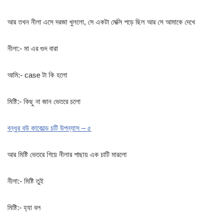
আর তখন নীলা এসে দরজা খুললো, সে একটা মেক্সি পড়ে ছিল আর সে আমাকে দেখে
নীলা:- মা এর গুদ বারা
আমি:- case টা কি হলো
মিষ্টি:- কিছু না জান ভেতরে চলো
বন্ধুর বউ কাকোল্ড চটি উপন্যাস – ৫
আর মিষ্টি ভেতরে গিয়ে নীলার পাছায় এক চাটি মারলো
নীলা:- মিষ্টি তুই
মিষ্টি:- হ্যা বল