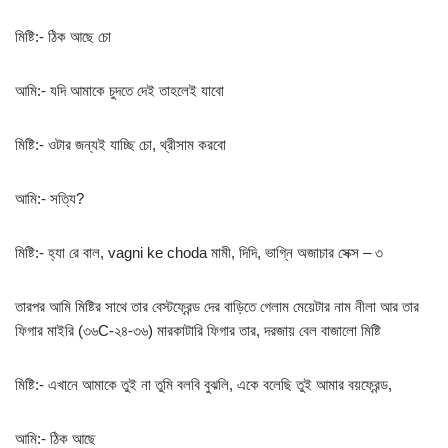
মিষ্টি:- ঠিক আছে চো
আমি:- যদি আমাকে চুদতে দেই তাহলেই যাবো
মিষ্টি:- ওটার জন্যই যাচ্ছি চো, থ্রীসাম করবো
আমি:- সত্যি?
মিষ্টি:- হ্যা রে বাল, vagni ke choda মামী, দিদি, ভাগ্নি অজাচার সেক্স – ৩
তারপর আমি মিষ্টির সাথে তার বেস্টফ্রেন্ড দের বাড়িতে গেলাম মেয়েটার নাম নীলা আর তার
ফিগার মাইরি (৩৬C-২৪-৩৬) মারকাটারি ফিগার তার, দরজায় বেল বাজালো মিষ্টি
মিষ্টি:- এখানে আমাকে তুই না তুমি বলবি বুঝলি, একে বলেছি তুই আমার বয়ফ্রেন্ড,
আমি:- ঠিক আছে