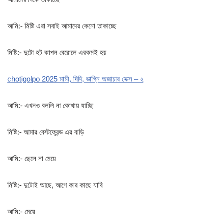
আমি:- মিষ্টি এরা সবাই আমাদের কেনো তাকাচ্ছে
মিষ্টি:- দুটো হট কাপল বেরোলে এরকমই হয়
chotigolpo 2025 মামী, দিদি, ভাগ্নি অজাচার সেক্স – ২
আমি:- এখনও বললি না কোথায় যাচ্ছি
মিষ্টি:- আমার বেস্টফ্রেন্ড এর বাড়ি
আমি:- ছেলে না মেয়ে
মিষ্টি:- দুটোই আছে, আগে কার কাছে যাবি
আমি:- মেয়ে