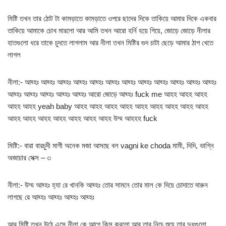
মিষ্টি তখন তার ঠোট টা কামড়াতে কামড়াতে ওপরে ছাদের দিকে তাকিয়ে আমার দিকে একবার
তাকিয়ে আমাকে চোখ মারলো আর আমি তখন আরো হর্নি হয়ে গিয়ে, জোড়ে জোড়ে নীলার
হাতগুলো ধরে তাকে চুদতে লাগলাম আর নীলা তখন মিষ্টির গুদ চাটা ছেড়ে আমার ঠাপ খেতে
লাগল
নীলা:- আহ্হঃ আহ্হঃ আহ্হঃ আহ্হঃ আহ্হঃ আহ্হঃ আহ্হঃ আহ্হঃ আহ্হঃ আহ্হঃ আহ্হঃ আহ্হঃ
আহ্হঃ আহ্হঃ আহ্হঃ আহ্হঃ আহ্হঃ আরো জোড়ে আহ্হঃ fuck me আহহ আহহ আহহ
আহহ আহহ yeah baby আহহ আহহ আহহ আহহ আহহ আহহ আহহ আহহ আহহ
আহহ আহহ আহহ আহহ আহহ আহহ আহহ উম্ম আহহহ fuck
মিষ্টি:- বারা বারচুদী মাগী অনেক মজা আসছে বল vagni ke choda মামী, দিদি, ভাগ্নি
অজাচার সেক্স – ৩
নীলা:- উম্ম আহ্হঃ হ্যা রে খানকি আহ্হঃ তোর সামনে তোর মাল কে দিয়ে চোদাতে দারুন
লাগছে রে আহ্হঃ আহ্হঃ আহ্হঃ আহ্হঃ
আর মিষ্টি তখন উঠে এসে নীলা কে আগে কিস করলো আর তার নিচে শুয়ে তার দুধগুলো