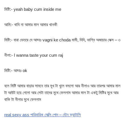
মিষ্টি:- yeah baby cum inside me
আমি:- খাবি না আমার মাল আমার খানকী
মিষ্টি:- বারা ভেতরে দে আহ্হঃ vagni ke choda মামী, দিদি, ভাগ্নি অজাচার সেক্স – ৩
নীলা:- I wanna taste your cum raj
মিষ্টি:- আহ্হঃ ok
বলে মিষ্টি আমার বাড়ার সামনে তার মুখ টা খুলে বসলো আর নীলাও আর তারপর আমার মাল
টা আউট হয়ে গেলো আর সেটা তাদের মুখে ফেললাম আমার মাল টা একটু মিষ্টির মুখে আর
বাকি টা নীলার মুখে ফেললাম
real sexy ass পারিবারিক সেক্সি পোদ – যৌন ফ্যান্টাসি