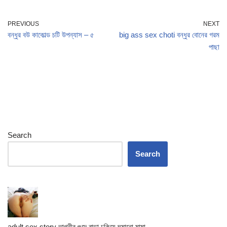
PREVIOUS
NEXT
বন্ধুর বউ কাকোল্ড চটি উপন্যাস – ৫
big ass sex choti বন্ধুর বোনের গরম
পাছা
Search
Search
adult sex story ভাগ্নীর গুদে বাড়া ঢুকিয়ে ঘুমানো মামা