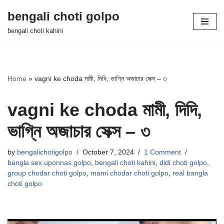
bengali choti golpo
Skip
bengali choti kahini
to
content
Home
»
vagni ke choda মামী, দিদি, ভাগ্নি অজাচার সেক্স – ৩
vagni ke choda মামী, দিদি,
ভাগ্নি অজাচার সেক্স – ৩
by
bengalichotigolpo
October 7, 2024
1 Comment
bangla sex uponnas golpo
,
bengali choti kahini
,
didi choti golpo
,
group chodar choti golpo
,
mami chodar choti golpo
,
real bangla
choti golpo