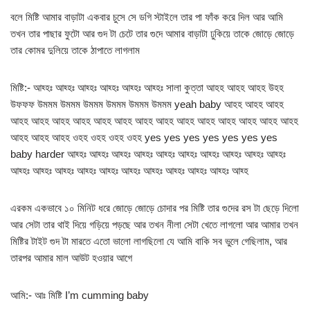
বলে মিষ্টি আমার বাড়াটা একবার চুসে সে ডগি স্টাইলে তার পা ফাঁক করে দিল আর আমি
তখন তার পাছার ফুটো আর গুদ টা চেটে তার গুদে আমার বাড়াটা ঢুকিয়ে তাকে জোড়ে জোড়ে
তার কোমর দুলিয়ে তাকে ঠাপাতে লাগলাম
মিষ্টি:- আহ্হঃ আহ্হঃ আহ্হঃ আহ্হঃ আহ্হঃ আহ্হঃ সালা কুত্তা আহহ আহহ আহহ উহহ
উফফফ উমমম উমমম উমমম উমমম উমমম উমমম yeah baby আহহ আহহ আহহ
আহহ আহহ আহহ আহহ আহহ আহহ আহহ আহহ আহহ আহহ আহহ আহহ আহহ আহহ
আহহ আহহ আহহ ওহহ ওহহ ওহহ ওহহ yes yes yes yes yes yes yes
baby harder আহ্হঃ আহ্হঃ আহ্হঃ আহ্হঃ আহ্হঃ আহ্হঃ আহ্হঃ আহ্হঃ আহ্হঃ আহ্হঃ
আহ্হঃ আহ্হঃ আহ্হঃ আহ্হঃ আহ্হঃ আহ্হঃ আহ্হঃ আহ্হঃ আহ্হঃ আহ্হঃ আহ্হ
এরকম একভাবে ১০ মিনিট ধরে জোড়ে জোড়ে চোদার পর মিষ্টি তার গুদের রস টা ছেড়ে দিলো
আর সেটা তার থাই দিয়ে গড়িয়ে পড়ছে আর তখন নীলা সেটা খেতে লাগলো আর আমার তখন
মিষ্টির টাইট গুদ টা মারতে এতো ভালো লাগছিলো যে আমি বাকি সব ভুলে গেছিলাম, আর
তারপর আমার মাল আউট হওয়ার আগে
আমি:- আঃ মিষ্টি I’m cumming baby