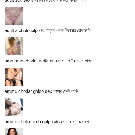
adult x choti golpo রং নাম্বার থেকে বিছানায় চোদাচোদি
amar gud choda কিশোরী গুদের গোপন গভীর গন্ধে পাগল
ammu chodar golpo sex আম্মুর সেক্সি নাভি
ammu choti choda golpo মায়ের গুদ চোষা সেক্স গল্প