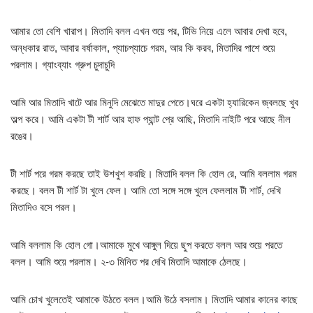
আমার তো বেশি খারাপ। মিতাদি বলল এখন শুয়ে পর, টিভি নিয়ে এলে আবার দেখা হবে,
অন্ধকার রাত, আবার বর্ষাকাল, প্যাচপ্যাচে গরম, আর কি করব, মিতাদির পাশে শুয়ে
পরলাম। গ্যাংব্যাং গ্রুপ চুদাচুদি
আমি আর মিতাদি খাটে আর মিনুদি মেঝেতে মাদুর পেতে।ঘরে একটা হ্যারিকেন জ্বলছে খুব
অল্প করে। আমি একটা টী শার্ট আর হাফ প্যান্ট প্রে আছি, মিতাদি নাইটি পরে আছে নীল
রঙের।
টী শার্ট পরে গরম করছে তাই উশখুশ করছি। মিতাদি বলল কি হোল রে, আমি বললাম গরম
করছে। বলল টী শার্ট টা খুলে ফেল। আমি তো সঙ্গে সঙ্গে খুলে ফেললাম টী শার্ট, দেখি
মিতাদিও বসে পরল।
আমি বললাম কি হোল গো।আমাকে মুখে আঙ্গুল দিয়ে ছুপ করতে বলল আর শুয়ে পরতে
বলল। আমি শুয়ে পরলাম। ২-৩ মিনিত পর দেখি মিতাদি আমাকে ঠেলছে।
আমি চোখ খুলেতেই আমাকে উঠতে বলল।আমি উঠে বসলাম। মিতাদি আমার কানের কাছে