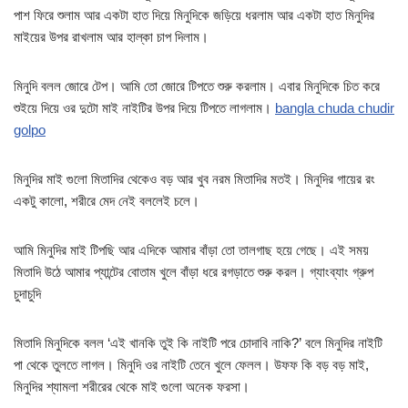
পাশ ফিরে শুলাম আর একটা হাত দিয়ে মিনুদিকে জড়িয়ে ধরলাম আর একটা হাত মিনুদির
মাইয়ের উপর রাখলাম আর হাল্কা চাপ দিলাম।
মিনুদি বলল জোরে টেপ। আমি তো জোরে টিপতে শুরু করলাম। এবার মিনুদিকে চিত করে
শুইয়ে দিয়ে ওর দুটো মাই নাইটির উপর দিয়ে টিপতে লাগলাম।
bangla chuda chudir
golpo
মিনুদির মাই গুলো মিতাদির থেকেও বড় আর খুব নরম মিতাদির মতই। মিনুদির গায়ের রং
একটু কালো, শরীরে মেদ নেই বললেই চলে।
আমি মিনুদির মাই টিপছি আর এদিকে আমার বাঁড়া তো তালগাছ হয়ে গেছে। এই সময়
মিতাদি উঠে আমার প্যান্টের বোতাম খুলে বাঁড়া ধরে রগড়াতে শুরু করল। গ্যাংব্যাং গ্রুপ
চুদাচুদি
মিতাদি মিনুদিকে বলল ‘এই খানকি তুই কি নাইটি পরে চোদাবি নাকি?’ বলে মিনুদির নাইটি
পা থেকে তুলতে লাগল। মিনুদি ওর নাইটি তেনে খুলে ফেলল। উফফ কি বড় বড় মাই,
মিনুদির শ্যামলা শরীরের থেকে মাই গুলো অনেক ফরসা।