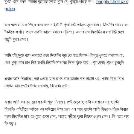
মুখটা এনে বলল ‘আমার ব্রায়ের হুকটা খুলে দে, খুলতে পারছি না’।
bangla choti xxx
golpo
বলে আমার দিকে পিছন করে বসে নাইটি টা পুরো পিঠ পর্যন্ত তুলে দিল। মিতাদির গায়ের রং
টকটকে ফর্সা। তাতে একটা কালো ব্রায়ের স্ট্রাপ। আমার তো মিতাদির ফরসা পিঠ দেখে
প্যান্ট ফুলে গেল।
আমি হাঁটু মুড়ে বসে আলতো করে মিতাদির ব্রা তে হাত দিলাম, কিন্তু খুলতে পারলাম না,
যেই খুল্ব বলে চাপ দিই তখনি মিতাদি সামনের দিকে ঝুঁকে যায়। গ্যাংব্যাং গ্রুপ চুদাচুদি
এবার আমি মিতাদির পেটে একটা হাত রাখব বলে আমার বাম হাতটা ওর পেটের দিকে নিয়ে
গেলাম আর পেটের উপর রাখলাম, কি নরম পেট।
এবার আমি ওর ব্রা য়ের হুক টা খুলে দিলাম। পেট থেকে হাত টা সরাবার সময় হাতটা
মিতাদির নাইটিতে আটকে ওর মাইয়ের উপর চলে এল আর হাতটা আমি পিছনের দিকে টানার
ফলে মিতাদির মাই তে পুরো চেপে গেল, আমার শরীরে পুরো বিদ্যুৎ খেলে গেল। কি নরম আর
কি বড়।