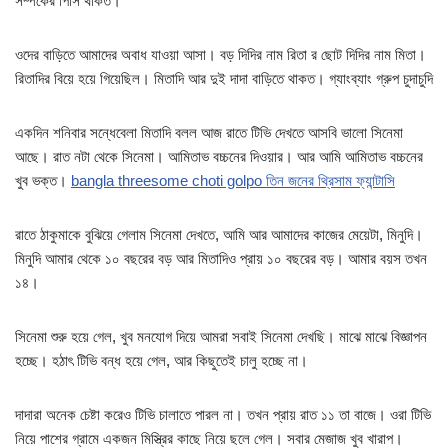
সম্পর্কের পিসি থাকত।
ওদের বাড়িতে আমাদের অবাধ যাওয়া আসা। বড় দিদির নাম রিতা র ছোট দিদির নাম মিতা।
রিতাদির বিয়ে হয়ে গিয়েছিল। মিতাদি আর দুই দাদা বাড়িতে থাকত। গ্যাংব্যাং গ্রুপ চুদাচুদি
একদিন শনিবার সন্ধেবেলা মিতাদি বলল আজ রাতে টিভি দেখতে আসবি ভালো সিনেমা
আছে। রাত নটা থেকে সিনেমা। আমিতাভ বচ্চনের দিওয়ার। আর আমি আমিতাভ বচ্চনের
খুব ভক্ত।
bangla threesome choti golpo তিন জনের থ্রিসাম ফ্যান্টাসি
রাতে ঠাকুমাকে বুঝিয়ে গেলাম সিনেমা দেখতে, আমি আর আমাদের কাজের মেয়েটা, মিনুদি।
মিনুদি আমার থেকে ১০ বছরের বড় আর মিতাদিও প্রায় ১০ বছরের বড়। আমার বয়স তখন
১৪।
সিনেমা শুরু হয়ে গেল, খুব মনযোগ দিয়ে আমরা সবাই সিনেমা দেখছি। মাঝে মাঝে বিজ্ঞাপন
হচ্ছে। হঠাৎ টিভি বন্ধ হয়ে গেল, আর কিছুতেই চালু হচ্ছে না।
দাদারা অনেক চেষ্টা করেও টিভি চালাতে পারল না। তখন প্রায় রাত ১১ তা বাজে। ওরা টিভি
নিয়ে পাশের গ্রামে একজন মিস্ত্রির কাছে নিয়ে ছলে গেল। সবার মেজাজ খুব খারাপ।