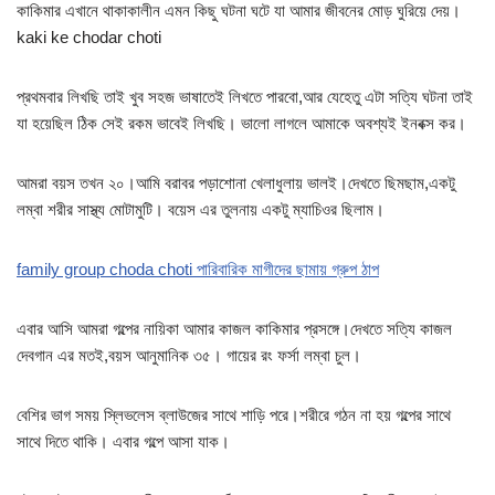
কাকিমার এখানে থাকাকালীন এমন কিছু ঘটনা ঘটে যা আমার জীবনের মোড় ঘুরিয়ে দেয়।
kaki ke chodar choti
প্রথমবার লিখছি তাই খুব সহজ ভাষাতেই লিখতে পারবো,আর যেহেতু এটা সত্যি ঘটনা তাই
যা হয়েছিল ঠিক সেই রকম ভাবেই লিখছি। ভালো লাগলে আমাকে অবশ্যই ইনবক্স কর।
আমরা বয়স তখন ২০।আমি বরাবর পড়াশোনা খেলাধুলায় ভালই।দেখতে ছিমছাম,একটু
লম্বা শরীর সাস্থ্য মোটামুটি। বয়েস এর তুলনায় একটু ম্যাচিওর ছিলাম।
family group choda choti পারিবারিক মাগীদের ছামায় গ্রুপ ঠাপ
এবার আসি আমরা গল্পের নায়িকা আমার কাজল কাকিমার প্রসঙ্গে।দেখতে সত্যি কাজল
দেবগান এর মতই,বয়স আনুমানিক ৩৫। গায়ের রং ফর্সা লম্বা চুল।
বেশির ভাগ সময় স্লিভলেস ব্লাউজের সাথে শাড়ি পরে।শরীরে গঠন না হয় গল্পের সাথে
সাথে দিতে থাকি। এবার গল্পে আসা যাক।