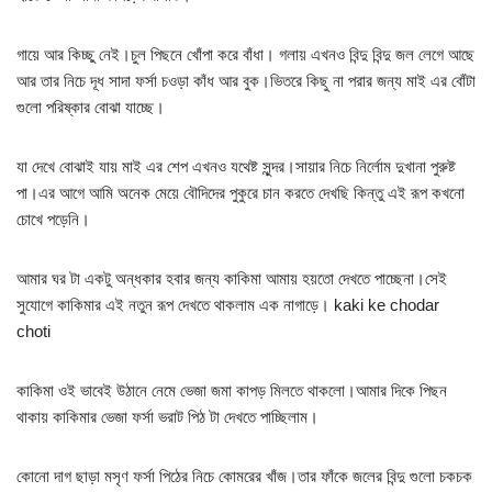
গায়ে আর কিচ্ছু নেই।চুল পিছনে খোঁপা করে বাঁধা। গলায় এখনও বিন্দু বিন্দু জল লেগে আছে
আর তার নিচে দূধ সাদা ফর্সা চওড়া কাঁধ আর বুক।ভিতরে কিছু না পরার জন্য মাই এর বোঁটা
গুলো পরিষ্কার বোঝা যাচ্ছে।
যা দেখে বোঝাই যায় মাই এর শেপ এখনও যথেষ্ট সুন্দর।সায়ার নিচে নির্লোম দুখানা পুরুষ্ট
পা।এর আগে আমি অনেক মেয়ে বৌদিদের পুকুরে চান করতে দেখছি কিন্তু এই রূপ কখনো
চোখে পড়েনি।
আমার ঘর টা একটু অন্ধকার হবার জন্য কাকিমা আমায় হয়তো দেখতে পাচ্ছেনা।সেই
সুযোগে কাকিমার এই নতুন রূপ দেখতে থাকলাম এক নাগাড়ে। kaki ke chodar
choti
কাকিমা ওই ভাবেই উঠানে নেমে ভেজা জমা কাপড় মিলতে থাকলো।আমার দিকে পিছন
থাকায় কাকিমার ভেজা ফর্সা ভরাট পিঠ টা দেখতে পাচ্ছিলাম।
কোনো দাগ ছাড়া মসৃণ ফর্সা পিঠের নিচে কোমরের খাঁজ।তার ফাঁকে জলের বিন্দু গুলো চকচক