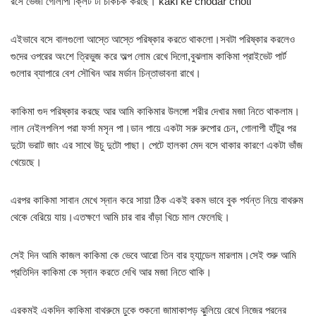
রসে ভেজা গোলাপী ক্লিট টা চাকচক করছে। kaki ke chodar choti
এইভাবে বসে বালগুলো আস্তে আস্তে পরিষ্কার করতে থাকলো।সবটা পরিষ্কার করলেও
গুদের ওপরের অংশে ত্রিভুজ করে অল্প লোম রেখে দিলো,বুঝলাম কাকিমা প্রাইভেট পার্ট
গুলোর ব্যাপারে বেশ সৌখিন আর মর্ডান চিন্তাভাবনা রাখে।
কাকিমা গুদ পরিষ্কার করছে আর আমি কাকিমার উলঙ্গো শরীর দেখার মজা নিতে থাকলাম।
লাল নেইলপলিশ পরা ফর্সা মসৃন পা।ডান পায়ে একটা সরু রুপোর চেন, গোলাপী হাঁটুর পর
দুটো ভরাট জাং এর সাথে উচু দুটো পাছা। পেটে হালকা মেদ বসে থাকার কারণে একটা ভাঁজ
খেয়েছে।
এরপর কাকিমা সাবান মেখে স্নান করে সায়া ঠিক একই রকম ভাবে বুক পর্যন্ত নিয়ে বাথরুম
থেকে বেরিয়ে যায়।এতক্ষণে আমি চার বার বাঁড়া খিচে মাল ফেলেছি।
সেই দিন আমি কাজল কাকিমা কে ভেবে আরো তিন বার হ্যান্ডেল মারলাম।সেই শুরু আমি
প্রতিদিন কাকিমা কে স্নান করতে দেখি আর মজা নিতে থাকি।
এরকমই একদিন কাকিমা বাথরুমে ঢুকে শুকনো জামাকাপড় ঝুলিয়ে রেখে নিজের পরনের