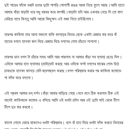
দুই পায়ের ফাঁকে ভরাট গুদের দুটো পাপড়ি গোলাপী রঙের আভা নিয়ে ফুলে আছে।আমি হাতে
আমার খাঁড়া বাড়াটা ধরে শুধু থরথর করে কাপছি।বাড়াটা যদি আর একবার নেড়ে দি তো মাল
বেরিয়ে যাবে কিন্তু আমি আরো কিছুক্ষন এই মজা নিতে চাইছিলাম।
তারপর কাকিমা তার আনা শুকনো বাকি কাপড়ের ভিতর থেকে একটা রেজার বার করে বাঁ
হাতের বগলে হালকা জল দিয়ে রেজার দিয়ে বগলের লোম চাঁচতে লাগলো।
তারপর ডান বগল টা চাঁচার সময় আমি আর পারলাম না আমার বাঁড়া সব ফ্যাদা় ছেড়ে দিল।
এদিকে আমার হাত ফ্যাদায় চ্যাটচ্যাট করছে আর ওদিকে ফর্সা বগলের মাঝের লোম উঠে
চাকচকে হালকা কালচে বেদি জ্বলজ্বল করছে।বগল পরিষ্কার করার পর কাকিমা কমোডে
পা ফাঁক করে বসলো।
এই প্রথম আমার গুদ্ দর্শন।বাঁড়া আবার দাড়িয়ে গেছে।মনে মনে ঠিক করলাম ঠিক এই
ভাবেই কাকিমাকে কমোড এ বসিয়ে আমি ওই গুদটা চাটব আর ওই দুটো মাই থেকে টিপে
টিপে দুধ বার করবো।
কালো লোমে ভোরে থাকলেও গুদটা পরিষ্কার। বসে বাঁ হাত দিয়ে গুদটা ফাঁক করতে ভিতরের