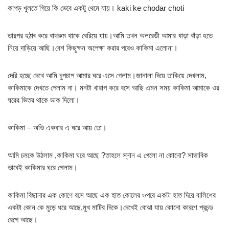
কাপড় খুলতে গিয়ে কি ভেবে একটু থেমে যায়। kaki ke chodar choti
তারপর হঠাৎ করে বাথরুম থাকে বেরিয়ে যায়।আমি তখন অলরেডী আমার খাড়া বাঁড়া হতে
নিয়ে দাড়িয়ে আছি।বেশ কিছুক্ষন অপেক্ষা করার পরেও কাকিমা এলোনা।
দেরি হচ্ছে দেখে আমি চুপচাপ আমার ঘরে এসে গেলাম।জানালা দিয়ে তাকিয়ে দেখলাম,
কাকিমাকে দেখতে পেলাম না। মনটা খারাপ করে বসে আছি এমন সময় কাকিমা আমাকে ওর
ঘরের ভিতর থাকে ডাক দিলো।
কাকিমা – অভি একবার এ ঘরে আয় তো।
আমি চমকে উঠলাম ,কাকিমা ঘরে আছে ?তাহলে স্নান এ গেলো না কোনো? সাভাবিক
ভাবেই কাকিমার ঘরে গেলাম।
কাকিমা বিছানার এক কোণে বসে আছে এক হাত কোলের ওপরে একটা হাত দিয়ে বালিশের
একটা কোন কে মুড়ে ধরে আছে,মুখ মাটির দিকে।দেখেই বোঝা যায় কোনো কারণে প্রচন্ড
রেগে আছে।