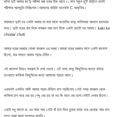
ঘটনা ঘটে আমার H S পরীক্ষা শুরু হবার ঠিক আগে।১ মাস স্কুল ছুটি বাড়ীতে বসেই
পরীক্ষার প্রস্তুতি নিচ্ছিলাম।আমাদের বাড়িটা অনেকটা C আকৃতির।
মাঝখানে দুটো ঘর একটা আমার মা বাবা থাকে অন্যটায় কাকু কাকিমারা আসলে ব্যাবহার
করে। দুটো ঘরের বাম দিকে বাথরুম আর ডান দিকে একটা ছোটো ঘর আমার। kaki ke
chodar choti
আমার ঘরের দরজার সোজা বাথরুম এর দরজা।আমরা ঘরের দরজার পাশে একটা জানালা
ছিলো, যার সামনে আমার পড়ার টেবিল।
ওই জানালা দিয়েও বাথরুম টা দেখা যেতো। ওই সময় কাকু কিছুদিনের জন্যে বাইরে
যাওয়াতে কাকিমা কিছুদিনের জন্য আমাদের গ্রামে আসে।
এরকমই একদিন আমি আমার পড়ার টেবিলে বসে পড়ছিলাম।সেই সময় বাথরুম থেকে
কাকিমা চান করে বের হয়।শুধু বের হয় তা নয় কি ভাবে বের হলো সেটাই দেখার ছিলো।
একটা শুধু কালো রং এর সায়া পরে।যেটা বাঁ হাত দিয়ে বুকের কাছে ধরে রেখেছে আর ডান
হাতে ভেজা জামা কাপড়ের বালতি।