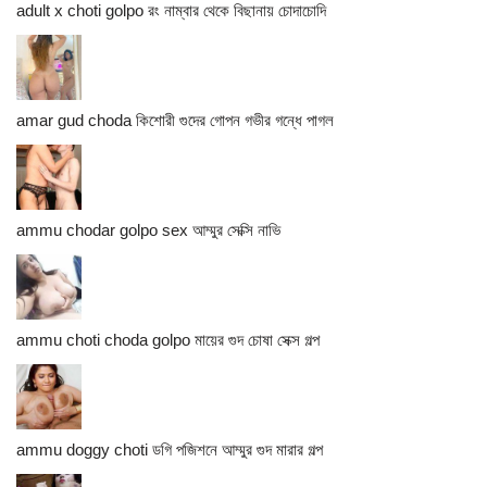
adult x choti golpo রং নাম্বার থেকে বিছানায় চোদাচোদি
amar gud choda কিশোরী গুদের গোপন গভীর গন্ধে পাগল
ammu chodar golpo sex আম্মুর সেক্সি নাভি
ammu choti choda golpo মায়ের গুদ চোষা সেক্স গল্প
ammu doggy choti ডগি পজিশনে আম্মুর গুদ মারার গল্প