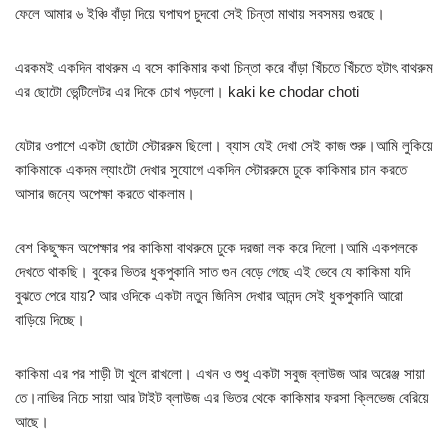
ফেলে আমার ৬ ইঞ্চি বাঁড়া দিয়ে ঘপাঘপ চুদবো সেই চিন্তা মাথায় সবসময় গুরছে।
এরকমই একদিন বাথরুম এ বসে কাকিমার কথা চিন্তা করে বাঁড়া খিঁচতে খিঁচতে হটাৎ বাথরুম
এর ছোটো ভেন্টিলেটর এর দিকে চোখ পড়লো। kaki ke chodar choti
যেটার ওপাশে একটা ছোটো স্টোররুম ছিলো। ব্যাস যেই দেখা সেই কাজ শুরু।আমি লুকিয়ে
কাকিমাকে একদম ল্যাংটো দেখার সুযোগে একদিন স্টোররুমে ঢুকে কাকিমার চান করতে
আসার জন্যে অপেক্ষা করতে থাকলাম।
বেশ কিছুক্ষন অপেক্ষার পর কাকিমা বাথরুমে ঢুকে দরজা লক করে দিলো।আমি একপলকে
দেখতে থাকছি। বুকের ভিতর ধুকপুকানি সাত গুন বেড়ে গেছে এই ভেবে যে কাকিমা যদি
বুঝতে পেরে যায়? আর ওদিকে একটা নতুন জিনিস দেখার আনন্দ সেই ধুকপুকানি আরো
বাড়িয়ে দিচ্ছে।
কাকিমা এর পর শাড়ী টা খুলে রাখলো। এখন ও শুধু একটা সবুজ ব্লাউজ আর অরেঞ্জ সায়া
তে।নাভির নিচে সায়া আর টাইট ব্লাউজ এর ভিতর থেকে কাকিমার ফরসা ক্লিভেজ বেরিয়ে
আছে।