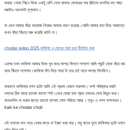
করছে।সায়া পিছন দিকে একটু বেশি নেমে থাকায় কোমরের পরে উল্টানো কলসির মত পাছা
শুরুটাও অনেকটা দৃশ্যমান।
যা দেখে আমার বাঁড়া মহারাজ নিজের আকার ধারণ করেছে।আমি আমার হাত দিয়ে অজান্তে
কখন বাঁড়া খিঁচতে শুরু করেছি জানি না।
chodar golpo 2025 কাকিমা ও বোনের গরম গুদে বীর্যপাত করা
এরপর যখন কাকিমা আমার দিকে মুখ করে কাপড় মিলতে লাগলো আমি প্যান্ট থেকে বাঁড়া বার
করে খিঁচতে লাগলাম।কাকিমা দাঁত দিয়ে সায়া টা ধরে দুই হাতে কাপড় মিলছিল।
যারফলে কাকিমার বগল দুটো আমি এই প্রথম খেয়াল করলাম। ফর্সা পরিষ্কার ভরাট
বগলের ঠিক মাঝে হালকা কালো স্পট।দেখে বোঝা যায় প্রায় বগলের লোম রিমুভ করে।
কয়েকদিন না করার জন্যে হয়তো হালকা লোম গজিয়ে আছে। তবুও এ বগল অসাধারন।
kaki ke chodar choti
ওই বগলের সাধ গন্ধ নেবার জন্য যা ইচ্ছা করা যায়। শুধু মনের সুখে কাকিমার দুটো বগলে
চাটন দিতে চাই।