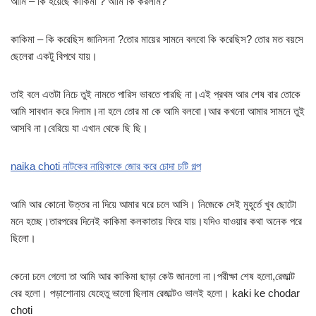
আমি – কি হয়েছে কাকিমা ? আমি কি করলাম?
কাকিমা – কি করেছিস জানিসনা ?তোর মায়ের সামনে বলবো কি করেছিস? তোর মত বয়সে
ছেলেরা একটু বিপথে যায়।
তাই বলে এতটা নিচে তুই নামতে পারিস ভাবতে পারছি না।এই প্রথম আর শেষ বার তোকে
আমি সাবধান করে দিলাম।না হলে তোর মা কে আমি বলবো।আর কখনো আমার সামনে তুই
আসবি না।বেরিয়ে যা এখান থেকে ছি ছি।
naika choti নাটকের নায়িকাকে জোর করে চোদা চটি গল্প
আমি আর কোনো উত্তর না দিয়ে আমার ঘরে চলে আসি। নিজেকে সেই মুহূর্তে খুব ছোটো
মনে হচ্ছে।তারপরের দিনেই কাকিমা কলকাতায় ফিরে যায়।যদিও যাওয়ার কথা অনেক পরে
ছিলো।
কেনো চলে গেলো তা আমি আর কাকিমা ছাড়া কেউ জানলো না।পরীক্ষা শেষ হলো,রেজাল্ট
বের হলো। পড়াশোনায় যেহেতু ভালো ছিলাম রেজাল্টও ভালই হলো। kaki ke chodar
choti