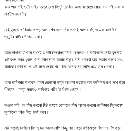
অফ্ আর মাই দুটো সাইড থেকে বেশ কিছুটা বেরিয়ে আছে যা দেখে বোঝা যায় মাই এখনও
একটুও ঝলেনি।
যেই মুহুর্তে কাকিমার কাপড় মেলা শেষ হলো ঠিক তখনই আমার বাঁড়াও এক কাপ বীর্য
প্যান্টের বাইরে উগ্রে দিলো।
আমি হাঁপাতে হাঁপাতে তখনই একটা সিদ্ধান্ত নিয়ে ফেললাম যে কাকিমাকে আমি চুদবোই
ওই বগল আমি খুবলে খাবো,কাকিমাকে আমার বাঁড়ার দাসী বানাবো আর আমার বাচ্চার মাও
বানাবো।কাকিমা কে ওই ভাবে দেখার পর থেকে আমার সব রুটিন চেঞ্জ হয়ে গেলো।
রোজ কাকিমার বাথরুমে ঢোকা বেরোনো জন্য অপেক্ষা করতাম আর কাকিমার রূপ দেখে বাঁড়া
খিঁচতাম। অন্য সময়েও কাকিমার শরীর টা গিলে খেতাম।
কখনো মাই এর খাঁজ কখনো পিঠ কখনো কোমরের খাঁজ আবার কখনো কাকিমার স্লিভলেস
ব্লাউজের ফাঁক দিয়ে ফর্সা বগল।
এই ভাবেই চলছিল কিন্তু মন আরও বেশি কিছু চায়।কবে কাকিমাকে বিছানায় চিৎ করে