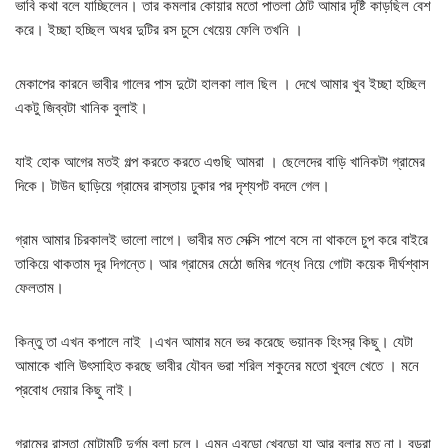
ভাবি কথা বলে যাচ্ছিলেন। তার কমলার কোয়ার মতো পাতলা ঠোট আমার দৃষ্টি কাড়ছিল বেশ
করে। ইচ্ছা হচ্ছিল অধর দুটির রস চুসে খেয়েয় ফেলি তখনি ।
মেকাপের কারনে ভাবীর গালের পাস দুটো হালকা লাল ছিল । দেখে আমার খুব ইচ্ছা হচ্ছিল
একটু জিব্বটা খানিক বুলাই।
যাই হোক আগের মতই গল্প করতে করতে এগুছি আমরা । ছেলেদের বাড়ি খানিকটা গ্রামের
দিকে। টাউন ছাড়িয়ে গ্রামের রাস্তায় ঢুকার পর দৃশ্যপট বদলে গেল।
গ্রাম আমার চিরকালই ভালো লাগে। ভাবীর মত সেক্সি পাশে বসে না থাকলে চুপ করে বাইরে
তাকিয়ে থাকতাম দূর দিগন্তে। আর গ্রামের মেঠো জমির গন্ধে নিয়ে গোটা কয়েক দীর্ঘশ্বাস
ফেলতাম।
কিন্তু তা এখন কপালে নাই ।এখন আমার মনে ভর করেছে ভয়ানক হিংস্র কিছু। যেটা
আমাকে খালি উৎসাহিত করছে ভাবীর যৌবন ভরা শরিল শকুনের মতো খুবলে খেতে । মনে
প্রবোধ দেয়ার কিছু নাই।
গ্রামের রাস্তা মোটামুটি দুর্গম বলা চলে। এমন এবড়ো খেবড়ো যা আর বলার মত না। বড়রা