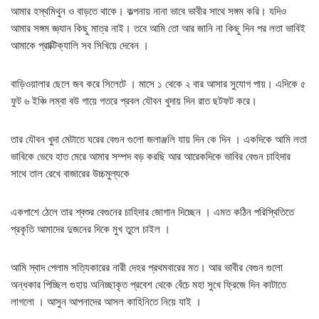
আমার হস্থমিথুন ও বাড়তে থাকে। কল্পনায় নানা ভাবে ভাবীর সাথে সঙ্গম করি। যদিও
আমার সঙ্গম জ্ঞ্যান কিছু মাত্র নাই। তবে আমি তো আর জানি না কিছু দিন পর লতা ভাবিই
আমাকে প্রাক্টিক্যালি সব সিখিয়ে দেবেন ।
বাড়িওয়ালার ছেলে জব করে সিলেটে । মাসে ১ থেকে ২ বার আসার সুযোগ পায়। এদিকে ৫
ফুট ৬ ইঞ্চি লম্বা বউ গায়ে গতরে প্রবল যৌবন খুদায় দিন রাত ছটফট করে।
তার যৌবন খুদা মেটাতে ঘরের বেগুন গুলো জলাঞ্জলি যায় দিন কে দিন । একদিকে আমি লতা
ভাবিকে ভেবে হাত মেরে আমার সম্পদ বড় করছি আর আরেকদিকে ভাবির বেগুন চাহিদার
সাথে তাল রেখে বাজারের উচ্চমুল্যকে
একপাশে ঠেলে তার শ্বশুর বেগুনের চাহিদার জোগান দিচ্ছেন । এমত কঠিন পরিস্থিতিতে
প্রকৃতি আমাদের দুজনের দিকে মুখ তুলে চাইল ।
আমি স্বাদ পেলাম সত্যিকারের নারী দেহর প্রথমবারের মত। আর ভাবীর বেগুন গুলো
অন্ধকার পিচ্ছিল গুহায় অনিচ্ছাকৃত প্রবেশ থেকে বেঁচে মহা সুখে ফ্রিজে দিন কাটাতে
লাগলো । আসুন আপনাদের আসল কাহিনিতে নিয়ে যাই ।