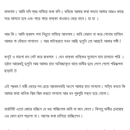
ভাবলাম। আমি যদি স্বর নামিয়ে কথা বলি। ভবিকে আমার কথা শুনতে আমার আরও কাছে
সরে আসতে হবে এবং গায়ে গায়ে ধাক্কা খাওয়াও বেড়ে যাবে। হা হা ।
আর কি। আমি ক্রমস গলা নিচুতে নামিয়ে আনলাম। ভাবি খেয়াল না করে শোনার তাগিদে
আমার গা ঘেঁষতে লাগলেন । আর মাইক্রতে যখন আছি দুলুনি তো আছেই আমার সঙ্গী !
কনুই ও যায়গা মত সেট করে রাখলাম । যেন ধাক্কা ধাক্কির সুযোগে হাত চালাতে পারি ।
হঠাত আরেকটু দুলুনি আর আমার হাত অনিচ্ছাকৃত ভাবে ভাবীর দুধে লেগে গেলো পরিকল্পনা
ছাড়াই !!
এই প্রথম ! নারী দেহের সব চেয়ে আবেদনময়ি অংশে আমার হাত লাগলো। সত্যি বলতে কি
আমার মাথা খানিক ঝিম ঝিম করতে লাগলো আর ধন পুরপুরি শক্ত হয়ে গেলো।
হারটবিট এতো জোরে হচ্ছিল যে ভয় পাচ্ছিলাম ভাবি না শুনে ফেলে। কিন্তু ভাবীর চেহারায়
এর কোন ছাপ পড়লো না। আগের কথা চালিয়ে যাচ্ছিলেন।