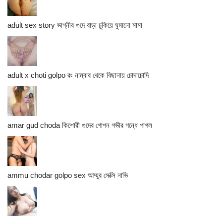
adult sex story ভাগ্নীর গুদে বাড়া ঢুকিয়ে ঘুমানো মামা
adult x choti golpo রং নাম্বার থেকে বিছানায় চোদাচোদি
amar gud choda কিশোরী গুদের গোপন গভীর গন্ধে পাগল
ammu chodar golpo sex আম্মুর সেক্সি নাভি