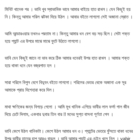
মিনিট খানেক পর । ভাবি খুব স্বাভাবিক ভাবে আমার থাইয়ে হাত রাখল। যেন কিছুই হয়
নি। কিন্তু আমার শরিল ঝটকা দিয়ে উঠল । আবার বইতে লাগলো সেই অজানা স্রোত ।
আমি আন্ডারওয়ার তখনও পরতাম না। কিন্তু আমার ধন বেশ বড় সড় ছিল। সেটা শক্ত
হয়ে প্যান্ট এর উপরে মাঝে মাঝে ফুটে উঠতে লাগলো।
ভাবি যেন কিছুই জানে না ভাব করে ঠিক আমার ধনেরই উপর হাত রাখল । আমার শক্ত
হয়ে থাকা ধনে যেন বজ্রপাত হল ।
সারা শরিলে বিপুল বেগে বিদ্যুৎ বইতে লাগলো। শরিলের ভেতর থেকে অজানা এক সূর
আমাকে প্রায় দিশেহারা করে দিল।
মাথা ক্ষণিকের জন্য বিগড়ে গেলো । আমি মুখ খানিক এগিয়ে ভাবীর লাল ফর্সা গাল জীব
দিয়ে চেটে দিলাম, একবার দুবার তিন বার !! মনের সুপ্ত বাসনা পূর্ণতা পেল ।
ভাবি কেপে উঠল খানিকটা। কেপে উঠল আমার ধন ও। প্যান্টের ভেতরে ফুঁসতে থাকা ধনের
উপর ভাবীর হাতের চাপ আরও বাড়ল । ভাবি আমার প্যান্ট এর চেইন খুলে নিল । vabir