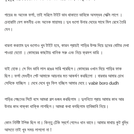
গায়ের বং অনেক ফর্সা, তাই সরিলে টাইট ভাব থাকাতে ভাবিকে অসম্ভব সেক্সি লাগে ।
চেহারাটা বেশ কমনীয় এবং অনেক মায়াময়। দুধ গুলো উনার দেহের সাথে মিল রেখে তৈরি
যেন।
ধারনা করতাম দুধ গুলোও খুব টাইট হবে, কারন প্রায়ই শাড়ির উপর দিয়ে দুধের বোটার দেখা
পাওয়া যেতো । কোমরের কাছটায় খানিক সরু এবং নিচে ক্রমশ ভারি ।
যাই হোক। সে দিন ভাবি লাল রঙের সারি পরেছিল। কোমরের ওখান দিয়ে শাড়ির ফাক
ছিল। ফর্সা মেধহীন পেট আমাকে আয়নার মত আকর্ষণ করছিলো । বারবার আমার চোখ
সেদিকে যাচ্ছিল । দেখে দেখে খুব ফিল হচ্ছিল আমার দেহে। vabir boro dudh
গাড়ির পেছনের সিটে বসে আমরা গল্প গুজব করছিলাম । দুলনিতে প্রায় আমার কাধ আর
উনার কাধ দাক্কা ধাক্কি লাগছিল। আমরা কথা বলছিলাম হাবিজাবি নিয়ে।
কোন নির্দিষ্ট টপিক ছিল না। কিন্তু ঢেঁকি স্বর্গে গেলেও ধান ভানে। আমার মাথায় কুট বুদ্ধি
আসতে তাই খুব সময় লাগলো না !