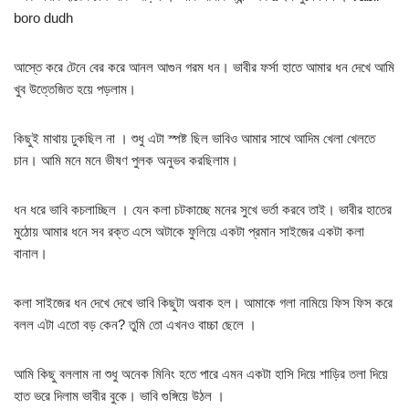
boro dudh
আস্তে করে টেনে বের করে আনল আগুন গরম ধন। ভাবীর ফর্সা হাতে আমার ধন দেখে আমি
খুব উত্তেজিত হয়ে পড়লাম।
কিছুই মাথায় ঢুকছিল না । শুধু এটা স্পষ্ট ছিল ভাবিও আমার সাথে আদিম খেলা খেলতে
চান। আমি মনে মনে ভীষণ পুলক অনুভব করছিলাম।
ধন ধরে ভাবি কচলাচ্ছিল । যেন কলা চটকাচ্ছে মনের সুখে ভর্তা করবে তাই। ভাবীর হাতের
মুঠোয় আমার ধনে সব রক্ত এসে অটাকে ফুলিয়ে একটা প্রমান সাইজের একটা কলা
বানাল।
কলা সাইজের ধন দেখে দেখে ভাবি কিছুটা অবাক হল। আমাকে গলা নামিয়ে ফিস ফিস করে
বলল এটা এতো বড় কেন? তুমি তো এখনও বাচ্চা ছেলে ।
আমি কিছু বললাম না শুধু অনেক মিনিং হতে পারে এমন একটা হাসি দিয়ে শাড়ির তলা দিয়ে
হাত ভরে দিলাম ভাবীর বুকে। ভাবি গুঙ্গিয়ে উঠল ।