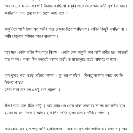
গ্রামের চেয়ারম্যান এর গুষ্ঠি উদ্ধার করছিলো ঝাকুনি খেতে খেতে আর আমি সুকরিয়া আদায়
করছিলাম এমন চেয়ারম্যান দেশে আছে বলে !!
ঝাকুনিতে আমি ইচ্ছা মত ভাবীর গায়ে ঢাক্কা দিতে পারছিলাম। ভাবিও কিছুই বলছিল না ।
আমি ধাক্কার পরিমান আরও বাড়ালাম।
মনে মনে একটা কঠিন সিদ্ধান্ত নিলাম। একটা চরম ঝাকুনি আর আমি ভাবীর দুধে ডাইরেক্ট
হাত লাগাব। লক্ষ্য ঠিক করতেই আমার হৃৎপিণ্ড মাইক্রোর মতই লাফাতে লাগলো।
যেন বুকের খাচা ছেড়ে বেড়িয়ে আসবে। খুব ভয় লাগছিল। কিন্তু লালসার কাছে ভয় কি
টিকতে পারে?
হঠাত চাকা মনে হয় একটু খাদে পড়লো ।
ভীষণ ভাবে দুলে উঠল গাড়ি । আর আমি ওত পেতে থাকা শিকারির সাপের মত ভাবীর দুধে
হাতের ছোবল দিলাম । আমার হাত তিন কেজি দুধের ভিতরে সেঁধিয়ে গেলো ।
সত্যিকার দুধে হাত পড়ে আমি হতবিহম্বল । এক সেকেন্ড হাত ওখানে ধরে রাখলাম। যেন