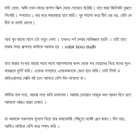
যাই হোক, আমি তখন মাত্র ক্লাস সিক্স থেকে সেভেনে উঠেছি। হাত মারা জিনিষটা বুঝতে
শিখেছি। সপ্তাহে ১ বার করে শুক্রবারে হাত মারি। খুব পাতলা করে বীর্য বের হয়, যেটা কে
বীর্য না বলাই ভালো।
আহ খুব ভালো লাগে এই নতুন খেলা । তখনও পর্ণ দেখার অভিজ্ঞতা হয়নি । তাই হাত
মারার সময় কল্পনায় কাউকে দরকার হয় । vabir boro dudh
হাত মারার সংখ্যা বাড়ার সাথে সাথে আশেপাসের জগৎ থেকে সব মেয়েদের নিয়ে মনের সুখে
বাথরুমে ফুর্তি করি। একেক সপ্তাহে একেকজনকে ভেবে হাত মারি। তাই লিস্ট এ
বাড়িওয়ালার সেক্সি বউ চলে আসতে বেশি দিন লাগলো না।
বউটার নাম লতা, আমরা লতা ভাবি ডাকতাম। আমার চেহারায় লাজুক ভাব প্রবল ছিল বলে
আমাকে আরও বাচ্চা দেখাত ।
যা আমাকে সরলতার সুযোগ নিয়ে তার কাছাকাছি পৌছুতে যথেষ্ট হেল্প করত। দিন যায়,
আমিও ভাবিকে বেশি করে লক্ষ্য করি ।